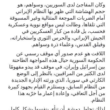
وكان المفاجئ لدى السوريين، وسواهم، هو
حجم الهشاشة التي ظهر بها النظام الإيراني
أمام الضربات الموجعة المتتالية وغير المسبوقة
التي تلقاها، وطالت ليس مواقع نووية وعسكرية
فحسب، بل قادة من كبار العسكريين في
الجيش الإيراني، والحرس الثوري واستخباراته،
وفيلق القدس، وعلماء ذرة وسواهم.
اللافت هو عدم صدور أي موقف رسمي عن
الحكومة السورية حيال هذه المواجهة الطاحنة
بين إسرائيل وإيران، في موقف قد يبدو مفهومًا
لدى الكثير من المراقبين، بالنظر إلى الوضع
الكارثي في سوريا، الذي ورثته الإدارة الجديدة
من النظام السابق، ويستلزم القيام بجهود كبيرة
من أجل التعافي، وإعادة إعمار ما خرّبه هذا
النظام.
لذلك تحاول دمشق أن تنأى بنفسها بشكل كامل