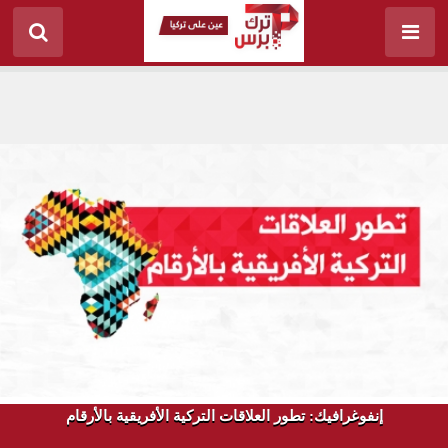
إنفوغرافيك: تطور العلاقات التركية الأفريقية بالأرقام