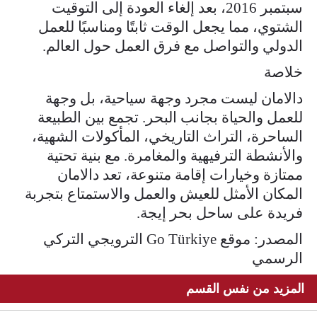
سبتمبر 2016، بعد إلغاء العودة إلى التوقيت
الشتوي، مما يجعل الوقت ثابتًا ومناسبًا للعمل
الدولي والتواصل مع فرق العمل حول العالم.
خلاصة
دالامان ليست مجرد وجهة سياحية، بل وجهة
للعمل والحياة بجانب البحر. تجمع بين الطبيعة
الساحرة، التراث التاريخي، المأكولات الشهية،
والأنشطة الترفيهية والمغامرة. مع بنية تحتية
ممتازة وخيارات إقامة متنوعة، تعد دالامان
المكان الأمثل للعيش والعمل والاستمتاع بتجربة
فريدة على ساحل بحر إيجة.
المصدر: موقع Go Türkiye الترويجي التركي
الرسمي
المزيد من نفس القسم