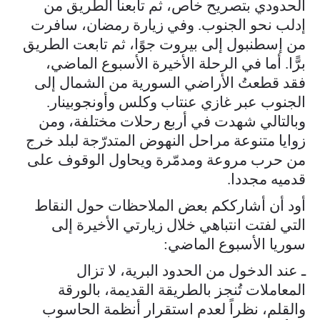
الحدودي بتصريح خاص، ثم تابعنا الطريق من
إدلب نحو الجنوب. وفي زيارة رمضان، سافرت
من إسطنبول إلى بيروت جوًا، ثم تابعت الطريق
برًّا. أما في الرحلة الأخيرة الأسبوع الماضي،
فقد قطعتُ الأراضي السورية من الشمال إلى
الجنوب عبر غازي عنتاب وكلس وأونجوبينار.
وبالتالي شهدت في أربع رحلات مختلفة، ومن
زوايا متنوعة مراحل النهوض المتدرّجة لبلد خرج
من حرب مروعة ومدمّرة ويحاول الوقوف على
قدميه مجددا.
أود أن أشارككم بعض الملاحظات حول النقاط
التي لفتت انتباهي خلال زيارتي الأخيرة إلى
سوريا الأسبوع الماضي:
ـ عند الدخول من الحدود البرية، لا تزال
المعاملات تُنجز بالطريقة القديمة، بالورقة
والقلم، نظراً لعدم استقرار أنظمة الحاسوب