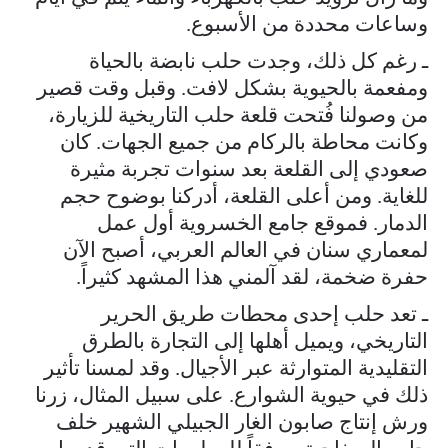
وساعات محددة من الأسبوع.
ـ رغم كل ذلك، وجدت حلب نابضة بالحياة
ومفعمة بالحيوية بشكل لافت. وقبل وقت قصير
من وصولنا فُتحت قلعة حلب التاريخية للزيارة،
وكانت محاطة بالركام من جميع الجهات. كان
صعودي إلى القلعة بعد سنوات تجربة مثيرة
للغاية. ومن أعلى القلعة، أدركنا بوضوح حجم
الدمار. فموقع جامع الخسروية أول عمل
لمعماري سنان في العالم العربي، أصبح الآن
حفرة ضخمة، لقد آلمني هذا المشهد كثيراً.
ـ تعد حلب إحدى محطات طريق الحرير
التاريخي، ويميل أهلها إلى التجارة بالطرق
التقليدية المتوارثة عبر الأجيال. وقد لمسنا تأثير
ذلك في حيوية الشوارع. على سبيل المثال، زرنا
ورش إنتاج صابون الغار الجبيلي الشهير خلف