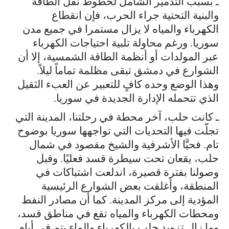
ـ بسبب التدمير الشامل لخطوط نقل الطاقة
والبنية التحتية جراء الحرب، فإن انقطاع
الكهرباء والمياه لا يزال مستمرا في جميع مدن
سوريا. ورغم محاولة تلبية احتياجات الكهرباء
عبر المولدات أو أنظمة الطاقة الشمسية، إلا أن
الشوارع في دمشق تبقى مظلمة تماماً ليلاً.
وهذا الوضع وحده كافٍ للتعبير عن العبء الثقيل
الذي تتحمله الإدارة الجديدة في سوريا.
ـ كانت حلب، آخر محطة في رحلتنا، المدينة التي
تجلّت فيها التحديات التي تواجهها سوريا بوضوح
تام. فحيَّا الأشرفية والشيخ مقصود في شمال
حلب، يقعان تحت سيطرة قسد فعليًا. وقبل
وصولنا بفترة قصيرة، اندلعت اشتباكات في
المنطقة، وأغلقت بعض الشوارع الرئيسية
المؤدية إلى مركز المدينة. كما أن مصادر النفط
ومحطات الكهرباء والمياه تقع في مناطق قسد،
وما زال تزويد حلب بالكهرباء والماء يتم في أيام