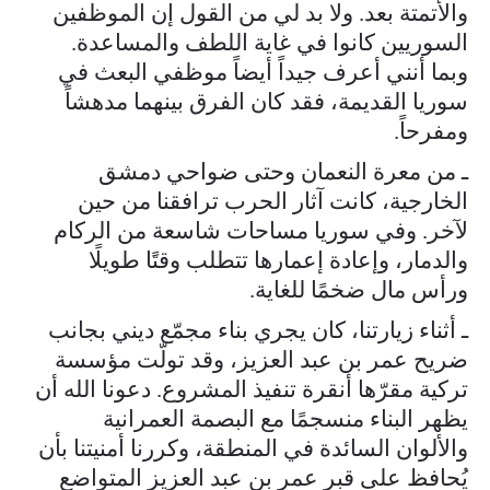
والأتمتة بعد. ولا بد لي من القول إن الموظفين
السوريين كانوا في غاية اللطف والمساعدة.
وبما أنني أعرف جيداً أيضاً موظفي البعث في
سوريا القديمة، فقد كان الفرق بينهما مدهشاً
ومفرحاً.
ـ من معرة النعمان وحتى ضواحي دمشق
الخارجية، كانت آثار الحرب ترافقنا من حين
لآخر. وفي سوريا مساحات شاسعة من الركام
والدمار، وإعادة إعمارها تتطلب وقتًا طويلًا
ورأس مال ضخمًا للغاية.
ـ أثناء زيارتنا، كان يجري بناء مجمّع ديني بجانب
ضريح عمر بن عبد العزيز، وقد تولّت مؤسسة
تركية مقرّها أنقرة تنفيذ المشروع. دعونا الله أن
يظهر البناء منسجمًا مع البصمة العمرانية
والألوان السائدة في المنطقة، وكررنا أمنيتنا بأن
يُحافظ على قبر عمر بن عبد العزيز المتواضع