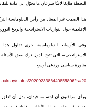
اللحظة طابعًا لافتًا سرعان ما تحوّل إلى مادة للن
هذا الصمت غير المعتاد من رأس الدبلوماسية الترك
الإقليمية حول التوازنات الاستراتيجية والردع الن
وفي الأوساط الدبلوماسية، جرى تداول هذا ا
الاستراتيجي»، التي تتيح للدول ترك بعض الأسئ
مناورة سياسي وردعي أوسع.
nuspaksoy/status/2020923386440855806?s=20
ورأى مراقبون أن ابتسامة فيدان، بدل أن تُغلق 
عضوًا في حلف شمال الأطلسي (الناتو) وتستضيف