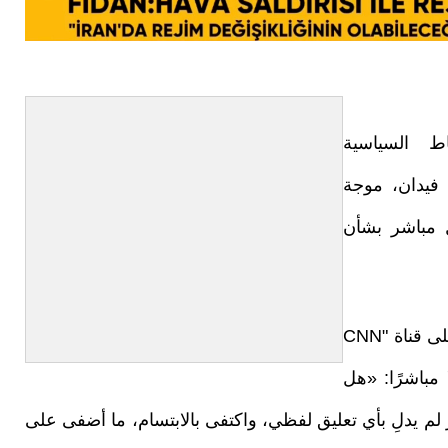
ط السياسية
 فيدان، موجة
ل مباشر بشأن
جاء ذلك خلال مشاركة فيدان في برنامج حواري على قناة "CNN
ا مباشرًا: «هل
زير لم يدلِ بأي تعليق لفظي، واكتفى بالابتسام، ما أضفى على