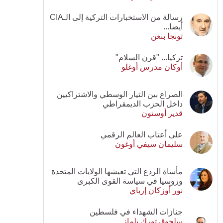
رسالة من الاستخبارات التركية إلى الـCIA
أيضا...
تونجا بنغن
تركيا... "قرن السلام"
أوكان مدرس أوغلو
الصراع بين التيار الوسطي والاشتراكيين
داخل الحزب الديمقراطي
قدير أوستون
على أعتاب العالم الرقمي
سليمان سيفي أوغون
مأساة الردع التي تعيشها الولايات المتحدة
وروسيا في سياسة القوى الكبرى
نور أوزكان إرباي
جنازات الشهداء في فلسطين
سلجوق تورك يلماز