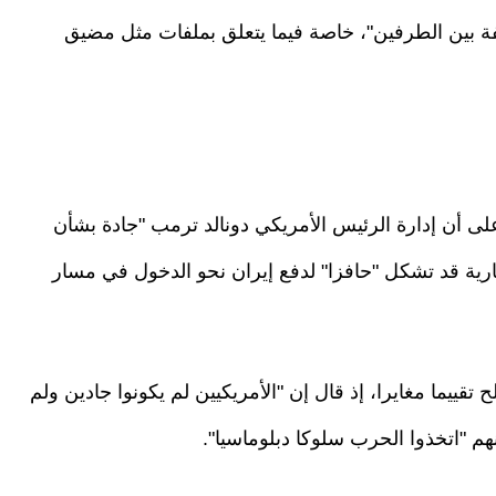
فة بين الطرفين"، خاصة فيما يتعلق بملفات مثل مضيق
ى أن إدارة الرئيس الأمريكي دونالد ترمب "جادة بشأن
جارية قد تشكل "حافزا" لدفع إيران نحو الدخول في مسار
 تقييما مغايرا، إذ قال إن "الأمريكيين لم يكونوا جادين ولم
م "اتخذوا الحرب سلوكا دبلوماسيا".