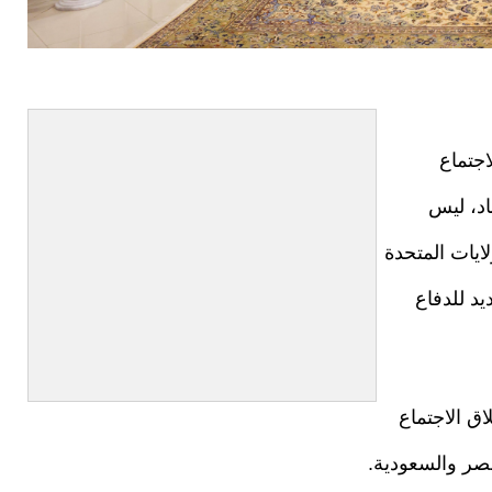
جتماع
اد، ليس
ايات المتحدة
د للدفاع
ق الاجتماع
مصر والسعودية.