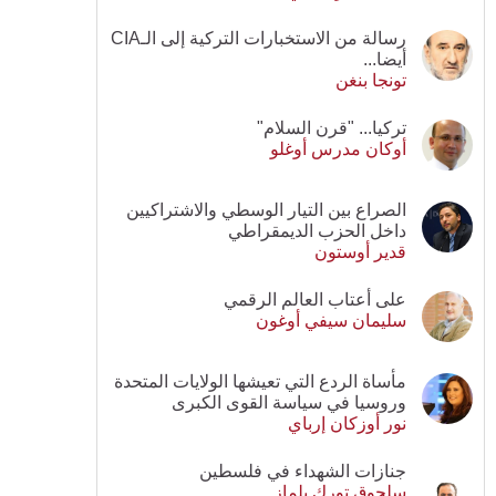
رسالة من الاستخبارات التركية إلى الـCIA
أيضا...
تونجا بنغن
تركيا... "قرن السلام"
أوكان مدرس أوغلو
الصراع بين التيار الوسطي والاشتراكيين
داخل الحزب الديمقراطي
قدير أوستون
على أعتاب العالم الرقمي
سليمان سيفي أوغون
مأساة الردع التي تعيشها الولايات المتحدة
وروسيا في سياسة القوى الكبرى
نور أوزكان إرباي
جنازات الشهداء في فلسطين
سلجوق تورك يلماز