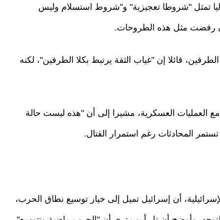
ليا تمثل "شروطا تعجيزية" و"شروط استسلام وليس
ن رفضت مثل هذه الطروحات.
رفين، قائلا إن "غياب الثقة يرتبط بكلا الطرفين"، لكنه
ع العمليات العسكرية، مشيرا إلى أن "هذه ليست حالة
ستمر المحادثات رغم استمرار القتال.
سرائيلية، أن إسرائيل تميل إلى خيار توسيع نطاق الحرب،
توجه. وأوضح أن تل أبيب ترى أن "الحرب ماضية وتتوسع"،