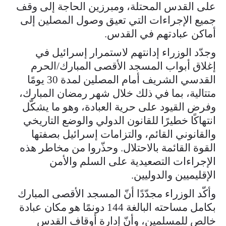
على القدس المحتلة، ومبرزين الحاجة إلى وقف
جميع الإجراءات التي تعيق وصول المصلين إلى
أماكن عبادتهم في القدس.
وجدّد الوزراء إدانتهم لاستمرار إسرائيل في
إغلاق أبواب المسجد الأقصى المبارك/الحرم
القدسي الشريف أمام المصلين لمدة 30 يومًا
متتالية، بما في ذلك خلال شهر رمضان المبارك،
وفرض القيود على حرية العبادة، وهو ما يشكّل
انتهاكًا خطيرًا للقانون الدولي والوضع التاريخي
والقانوني القائم، والتزامات إسرائيل بصفتها
القوة القائمة بالاحتلال. وحذّروا من مخاطر هذه
الإجراءات التصعيدية على السلم والأمن
الإقليميين والدوليين.
وأكّد الوزراء مجدّدًا أنّ المسجد الأقصى المبارك
بكامل مساحته البالغة 144 دونمًا هو مكان عبادة
خالص للمسلمين، وأنّ إدارة أوقاف القدس