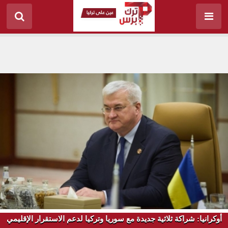
أوكرانيا: شراكة ثلاثية جديدة مع سوريا وتركيا لدعم الاستقرار الإقليمي