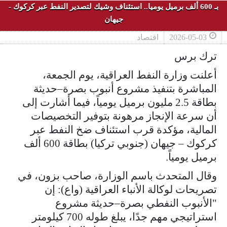
بـ 600 ألف برميل يوميا.. استئناف وشيك لتصدير النفط عبر كركوك -
جيهان
2026-05-03
اقتصاد
ترك برس
أعلنت وزارة النفط العراقية، يوم الجمعة،
المباشرة بتنفيذ مشروع أنبوب بصرة–حديثة
بطاقة 2.5 مليون برميل يومياً، فيما أشارت إلى
أن سرعة الإنجاز مرهونة بتوفير التخصيصات
المالية، مؤكدة قرب استئناف ضخ النفط عبر
كركوك – جيهان (جنوبي تركيا) بطاقة 600 ألف
برميل يومياً.
وقال المتحدث باسم الوزارة، صاحب بزون، في
تصريحات لوكالة الأنباء العراقية (واع): إن
"الأنبوب النفطي بصرة–حديثة مشروع
استراتيجي مهم جدًا، يبلغ طوله 700 كيلومتر