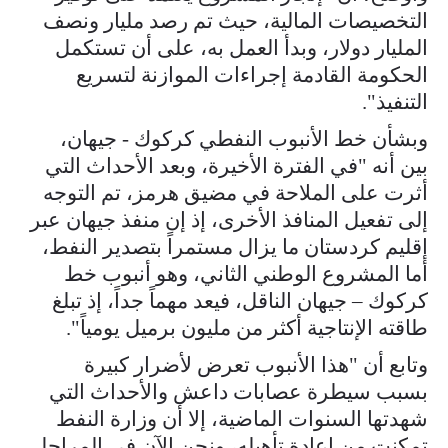
التخصيصات المالية، حيث تم رصد مليار ونصف
المليار دولار، وبدأ العمل به، على أن تستكمل
الحكومة القادمة إجراءات الموازنة لتسريع
التنفيذ".
وبشأن خط الأنبوب النفطي كركوك - جيهان،
بين أنه "في الفترة الأخيرة، وبعد الأحداث التي
أثرت على الملاحة في مضيق هرمز، تم التوجه
إلى تفعيل المنافذ الأخرى، إذ إن منفذ جيهان عبر
إقليم كردستان ما يزال مستمراً بتصدير النفط،
أما المشروع الوطني الثاني، وهو أنبوب خط
كركوك – جيهان الناقل، فيعد مهماً جداً، إذ تبلغ
طاقته الإنتاجية أكثر من مليون برميل يومياً".
وتابع أن "هذا الأنبوب تعرض لأضرار كبيرة
بسبب سيطرة عصابات داعش والأحداث التي
شهدتها السنوات الماضية، إلا أن وزارة النفط
تمكنت من إعادة تأهيله، ونحن الآن في المراحل