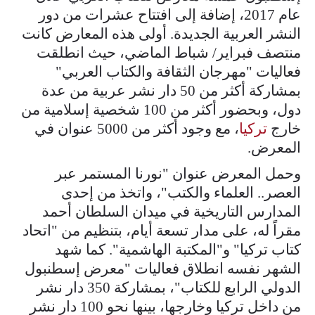
عام 2017، إضافة إلى افتتاح عشرات من دور
النشر العربية الجديدة. أولى هذه المعارض كانت
منتصف فبراير/ شباط الماضي، حيث انطلقت
فعاليات "مهرجان الثقافة والكتاب العربي"
بمشاركة أكثر من 50 دار نشر عربية من عدة
دول، وبحضور أكثر من 100 شخصية إسلامية من
خارج
تركيا
، مع وجود أكثر من 5000 عنوان في
المعرض.
وحمل المعرض عنوان "نورنا المستمر عبر
العصر.. العلماء والكتب"، واتخذ من إحدى
المدارس التاريخية في ميدان السلطان أحمد
مقراً له، على مدار تسعة أيام، بتنظيم من "اتحاد
كتاب تركيا" و"المكتبة الهاشمية". كما شهد
الشهر نفسه انطلاق فعاليات "معرض إسطنبول
الدولي الرابع للكتاب"، بمشاركة 350 دار نشر
من داخل تركيا وخارجها، بينها نحو 100 دار نشر