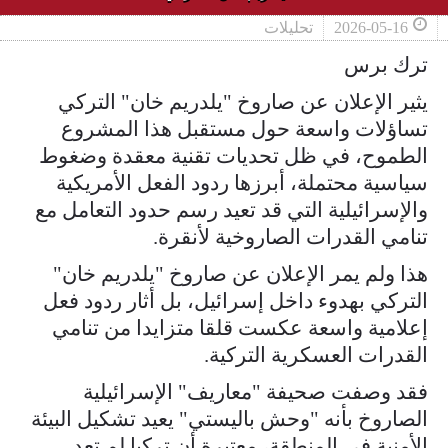
2026-05-16
تحليلات
ترك برس
يثير الإعلان عن صاروخ "يلدريم خان" التركي
تساؤلات واسعة حول مستقبل هذا المشروع
الطموح، في ظل تحديات تقنية معقدة وضغوط
سياسية محتملة، أبرزها ردود الفعل الأمريكية
والإسرائيلية التي قد تعيد رسم حدود التعامل مع
تنامي القدرات الصاروخية لأنقرة.
هذا ولم يمر الإعلان عن صاروخ "يلدريم خان"
التركي بهدوء داخل إسرائيل، بل أثار ردود فعل
إعلامية واسعة عكست قلقا متزايدا من تنامي
القدرات العسكرية التركية.
فقد وصفت صحيفة "معاريف" الإسرائيلية
الصاروخ بأنه "وحش باليستي" يعيد تشكيل البيئة
الأمنية في المنطقة، معتبرة أن تركيا لم تعد