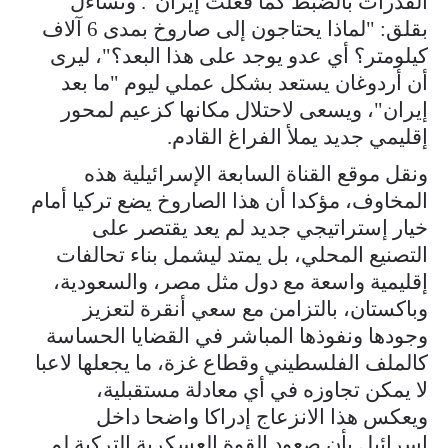
القدرات بالضبط كما فعلت إيران". وتساءل
بقلق: "لماذا يحتاجون إلى صاروخ بمدى 6 آلاف
كيلومتر؟ أي عدو يوجد على هذا البعد؟"، ليرى
أن أردوغان يستعد بشكل عملي ليوم "ما بعد
إيران"، ويسعى لاحتلال مكانها كزعيم لمحور
إقليمي جديد يملأ الفراغ القادم.
ونقل موقع القناة السابعة الإسرائيلية هذه
المخاوف، مؤكدا أن هذا الصاروخ يضع تركيا أمام
خيار إستراتيجي جديد لم يعد يقتصر على
التصنيع المحلي، بل يمتد ليشمل بناء تحالفات
إقليمية واسعة مع دول مثل مصر، والسعودية،
وباكستان، بالتزامن مع سعي أنقرة لتعزيز
وجودها ونفوذها المباشر في القضايا الحساسة
كالملف الفلسطيني وقطاع غزة، ما يجعلها لاعبا
لا يمكن تجاوزه في أي معادلة مستقبلية،
ويعكس هذا الانزعاج إدراكا واضحا داخل
إسرائيل بأن صعود القوة العسكرية التركية لم