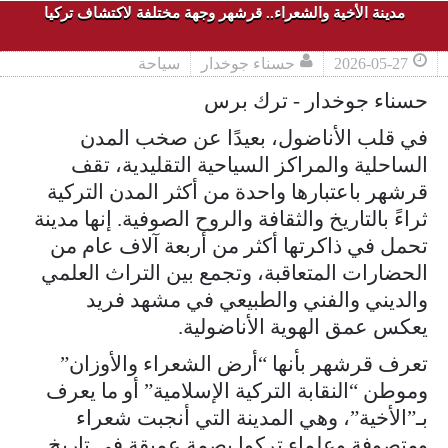
مدينة الأخية والشعراء.. قرشهر وجهة مختلفة لاكتشاف تركيا
2026-05-27
حسناء جوخدار
سياحة
حسناء جوخدار - ترك برس
في قلب الأناضول، بعيدًا عن صخب المدن
الساحلية والمراكز السياحية التقليدية، تقف
قرشهر باعتبارها واحدة من أكثر المدن التركية
ثراءً بالتاريخ والثقافة والروح الصوفية. إنها مدينة
تحمل في ذاكرتها أكثر من أربعة آلاف عام من
الحضارات المتعاقبة، وتجمع بين التراث العلمي
والديني والفني والطبيعي في مشهد فريد
يعكس عمق الهوية الأناضولية.
تعرف قرشهر بأنها “أرض الشعراء والأوزان”
وموطن “النقابة التركية الإسلامية” أو ما يعرف
بـ”الأخية”، وهي المدينة التي أنجبت شعراء
ومتصوفة وعلماء تركوا بصمة عميقة في تاريخ