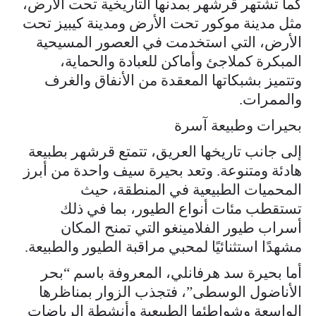
كما تشتهر قرشهر بمدنها التاريخية تحت الأرض،
مثل مدينة موكور تحت الأرض ومدينة كيبيز تحت
الأرض، التي استخدمت في العصور المسيحية
المبكرة كملاجئ وأماكن للعبادة والحماية،
وتتميز بشبكاتها المعقدة من الأنفاق والغرف
والممرات.
بحيرات وطبيعة آسرة
إلى جانب تاريخها العريق، تتمتع قرشهر بطبيعة
هادئة ومتنوعة. وتعد بحيرة سيف واحدة من أبرز
المحميات الطبيعية في المنطقة، حيث
تستقطب مئات أنواع الطيور، بما في ذلك
أسراب طيور الفلامينغو التي تمنح المكان
مشهدًا استثنائيًا لمحبي مراقبة الطيور والطبيعة.
أما بحيرة سد هرفانلي، المعروفة باسم “بحر
الأناضول الوسطى”، فتجذب الزوار بمناظرها
الواسعة وشواطئها الطبيعية وأنشطة الرياضات