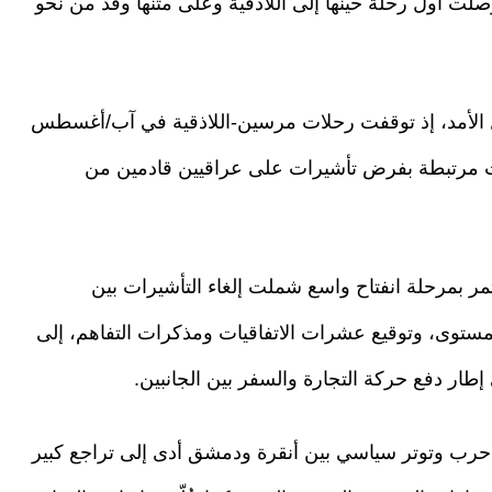
صلت أول رحلة حينها إلى اللاذقية وعلى متنها وفد من نحو
ل الأمد، إذ توقفت رحلات مرسين-اللاذقية في آب/أغسطس
راءات مرتبطة بفرض تأشيرات على عراقيين قادمين من
التركية تمر بمرحلة انفتاح واسع شملت إلغاء التأشيرات بين
ستوى، وتوقيع عشرات الاتفاقيات ومذكرات التفاهم، إلى
ار دفع حركة التجارة والسفر بين الجانبين.
لسورية عام 2011 وما تبعها من حرب وتوتر سياسي بين أنقرة ودمشق أدى إلى تراجع كبير