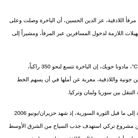
فأ اللاذقية، عز الدين الحسين، أن الباخرة وصلت وعلى
يلات اللازمة لدخول المسافرين عبر المرفأ، ومشيراً إلى
وقالت مديرة مشروع باخرة الركاب “Cedar Waves”، مادونا حويك، إن الباخرة تتسع لنحو 350 راكباً،
ين جونية واللاذقية، معربة عن أملها في أن يسهم الخط
تنقل بين سوريا ولبنان وتركيا.
وتعود محاولات الربط البحري بين مرسين واللاذقية إلى ما قبل الثورة السورية، إذ شهد حزيران/يونيو 2006
، ضمن مشروع تركي استهدف جذب السياح من الشرق الأوسط