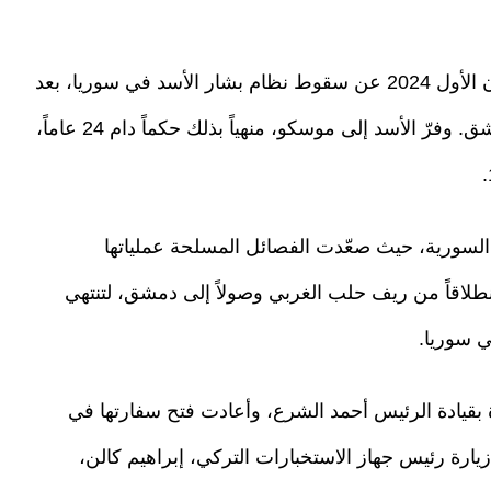
وفي تطور تاريخي، أُعلن يوم الأحد 8 ديسمبر/كانون الأول 2024 عن سقوط نظام بشار الأسد في سوريا، بعد
دخول الفصائل السورية المسلحة إلى العاصمة دمشق. وفرّ الأسد إلى موسكو، منهياً بذلك حكماً دام 24 عاماً،
اً من اندلاع الثورة السورية، حيث صعّدت الفصائل المسلحة عملياتها
رية منذ أواخر نوفمبر/تشرين الثاني 2024، انطلاقاً من ريف حلب الغربي وصولاً إلى دمشق، لتنتهي
دة بقيادة الرئيس أحمد الشرع، وأعادت فتح سفارتها في
ء ذلك بعد زيارة رئيس جهاز الاستخبارات التركي، إبراهيم كالن،