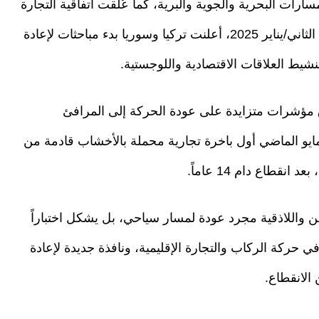
ارات البحرية والجوية والبرية، كما عُلّقت اتفاقية التجارة
الحرة بين سوريا وتركيا منذ عام 2011. وفي كانون الثاني/يناير 2025، أعلنت تركيا وسوريا بدء مباحثات لإعادة
تنشيط العلاقات الاقتصادية واللوجستية.
مؤشرات متزايدة على عودة الحركة إلى المرافئ
بعد استقبال مرفأ طرطوس في 21 أيار/مايو الماضي أول باخرة تجارية محملة بالأخشاب قادمة من
قطاع دام 14 عاماً.
ن واللاذقية مجرد عودة لمسار سياحي، بل يشكل اختباراً
ي حركة الركاب والتجارة الإقليمية، ونافذة جديدة لإعادة
الانقطاع.