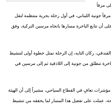
الركاب السياحية “Cedar Waves” إلى مرفأ
22 حزيران/يونيو 2026، قادمة من مرفأ جونية اللبناني، في أول رحلة بحرية منتظمة لنقل
ى أن تتابع الباخرة مسارها باتجاه مرسين التركية، وفق
والفندقي، ركان التايه، إن الرحلة تمثل خطوة أولى لتنشيط
اخرة تنطلق من جونية إلى اللاذقية ثم إلى مرسين في
ؤشرات تعافٍ في القطاع السياحي، مشيراً إلى أن الهيئة
ياحة، عملت على تفعيل هذا المسار لما يحققه من تنشيط