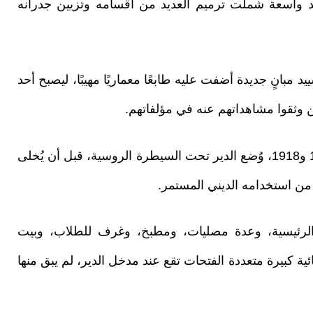
د واسعة شملت ترميم العديد من أقسامه وتزيين جدرانه
د مبانٍ جديدة أضفت عليه طابعًا معماريًا مهيبًا، ليصبح أحد
ن وثقوا مشاهداتهم عنه في مؤلفاتهم.
وخلال الاحتلال الروسي لطرابزون بين عامي 1916 و1918، وُضع الدير تحت السيطرة الروسية، قبل أن يُخلى
 الرئيسية، وعدة مصليات، ومطبخ، وغرف للطلاب، وبيت
ة كبيرة متعددة الفتحات تقع عند مدخل الدير، لم يبق منها