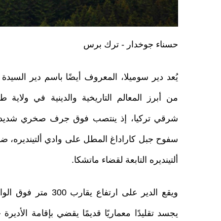
حسناء جوخدار - ترك برس
يُعد دير سوميلا، المعروف أيضًا باسم دير السيدة ال
من أبرز المعالم التاريخية والدينية في ولاية 
شرقي تركيا، إذ ينتصب فوق جرف صخري شديد ا
سفوح جبل كاراداغ المطل على وادي ألتينديره، ض
ألتينديره التابعة لقضاء ماتشكا.
ويقع الدير على ارتفاع يقارب 
يجسد تقليدًا معماريًا قديمًا يقضي بإقامة الأد