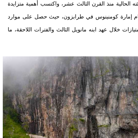
ه الحالية منذ القرن الثالث عشر، واكتسب أهمية متزايدة
 الثالث (1349-1390)، أحد حكام إمارة كومنينوس في طرابزون، حيث حصل على موارد
زات خلال عهد ابنه مانويل الثالث والفترات اللاحقة، ما