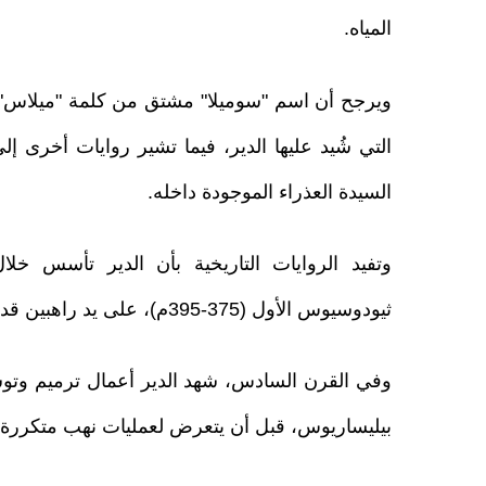
المياه.
ويرجح أن اسم "سوميلا" مشتق من كلمة "ميلاس" اليو
التي شُيد عليها الدير، فيما تشير روايات أخرى إ
السيدة العذراء الموجودة داخله.
وتفيد الروايات التاريخية بأن الدير تأسس خلا
ثيودوسيوس الأول (375-395م)، على يد راهبين قدما من أثينا هما برناباس وسوفرونيوس.
وفي القرن السادس، شهد الدير أعمال ترميم وتوسع
بيليساريوس، قبل أن يتعرض لعمليات نهب متكررة خ