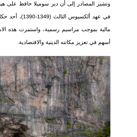
وتشير المصادر إلى أن دير سوميلا حافظ على هيئت
في عهد ألكسيوس
مالية بموجب مراسيم رسمية، واستمرت هذه الامتيا
أسهم في تعزيز مكانته الدينية والاقتصادية.
20251225115822358_trabzon_sumela_manastiri4_kopya.jpg