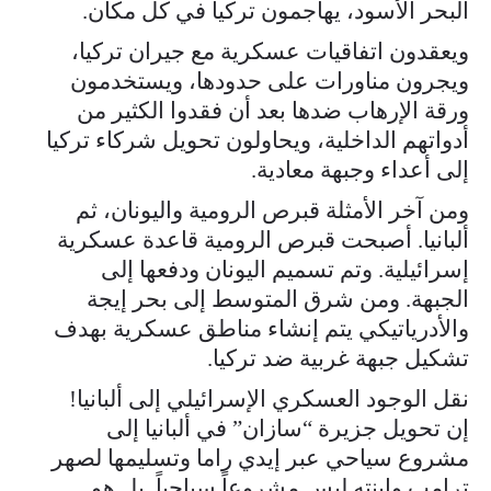
البحر الأسود، يهاجمون تركيا في كل مكان.
ويعقدون اتفاقيات عسكرية مع جيران تركيا،
ويجرون مناورات على حدودها، ويستخدمون
ورقة الإرهاب ضدها بعد أن فقدوا الكثير من
أدواتهم الداخلية، ويحاولون تحويل شركاء تركيا
إلى أعداء وجبهة معادية.
ومن آخر الأمثلة قبرص الرومية واليونان، ثم
ألبانيا. أصبحت قبرص الرومية قاعدة عسكرية
إسرائيلية. وتم تسميم اليونان ودفعها إلى
الجبهة. ومن شرق المتوسط إلى بحر إيجة
والأدرياتيكي يتم إنشاء مناطق عسكرية بهدف
تشكيل جبهة غربية ضد تركيا.
نقل الوجود العسكري الإسرائيلي إلى ألبانيا!
إن تحويل جزيرة “سازان” في ألبانيا إلى
مشروع سياحي عبر إيدي راما وتسليمها لصهر
ترامب وابنته ليس مشروعاً سياحياً. بل هو