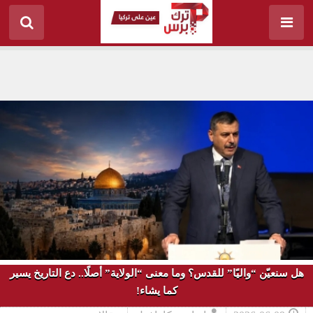
هل سنعيّن “واليًا” للقدس؟ وما معنى “الولاية” أصلًا.. دع التاريخ يسير
كما يشاء!