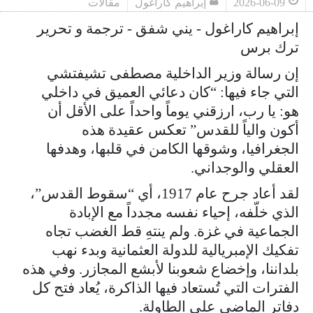
2026-06-09
إبراهيم كاراغول
مقالات
إبراهيم كاراغول - يني شفق - ترجمة و تحرير
ترك برس
إن رسالة وزير الداخلية مصطفى تشيفتشي
التي جاء فيها: “كان دعائي العميق في داخلي
هو: يا رب، ارزقني يوماً واحداً على الأقل أن
أكون والياً للقدس” تعكس عقيدة هذه
الجغرافيا، وشوقها الكامن في قلبها، وهدفها
العقلي والوجداني.
لقد أعاد جرح عام 1917، أي “سقوط القدس”،
الذي خلّفه، إحياء نفسه مجدداً مع الإبادة
الجماعية في غزة. ولم ينتهِ قط الغضب تجاه
تفكيك الإمبريالية للدولة العثمانية وبدء نهب
بلداننا، وإخضاع شعوبنا لأبشع المجازر. وفي هذه
الفترات التي تُستعاد فيها الذاكرة، يُعاد فتح كل
دفاتر الماضي على الطاولة.