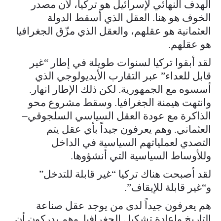
الهدف النهائي لإسرائيل هو تركيا، لأن مصدر
الخوف هو هنا. العقل الذي أسقط الدولة
العثمانية هو عقلهم، والعقل الذي مزّق الجغرافيا
هو عقلهم.
لقد أبقوا تركيا لسنوات طويلة في إطار “غير
قابل للعداء” عبر التقارب الأيديولوجي الذي
أسسوه مع الجمهورية. لكن ذلك الإطار انهار.
وانتهت هيمنة الجغرافيا. وسقط مشروع محو
الذاكرة مع عودة العقل السياسي السلجوقي–
العثماني. وهم يعرفون جيداً بأي عقل يتم
التصدي لعملياتهم السياسية في الداخل
وللأوساط السياسية التي أنشؤوها.
لقد أصبحت هناك تركيا “غير قابلة للتدخل”
و“غير قابلة للإيقاف”.
هم يعرفون جيداً لدى من يوجد عقل صناعة
التاريخ وإعادة تشكيل الجغرافيا. وهم يدركون أن