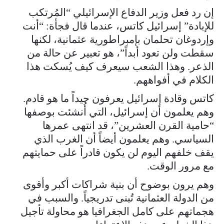
إن رد فعل وزير الدفاع الإسرائيلي “المُرتكب
للإبادة” إسرائيل كاتس، عندما قال فجأة: “أنت
وإردوغان تحلمان بإمبراطورية عثمانية، لكنها
سقطت ولن تعود أبداً”، هو تعبير عن حالة من
الذعر. وهذا الشعب سيعرف كيف يُسكت هذا
الكلام في أفواههم.
كاتس وقادة إسرائيل يعرفون جيداً ما هو قادم.
وهم يعلمون أن إسرائيل، التي أُنشئت بوصفها
“حامية القرن العشرين”، قد انتهى عمرها
السياسي. وهم يعلمون أيضاً أن الغرب الذي
يقف خلفهم اليوم لن يكون قادراً على حمايتهم
مع مرور الوقت.
وهم يرون بوضوح أن بنية شراكات أكبر وأقوى
من الدولة العثمانية تُبنى تدريجياً. والسبب في
هجماتهم على كامل الجغرافيا هو محاولة تأجيل