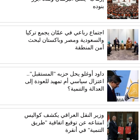
بنوده
اجتماع رباعي في عمّان يجمع تركيا
والسعودية ومصر وباكستان لبحث
أمن المنطقة
داود أوغلو يحل حزبه "المستقبل"..
اعتزال سياسي أم تمهيد للعودة إلى
العدالة والتنمية؟
وزير النقل العراقي يكشف كواليس
امتناعه عن توقيع اتفاقية "طريق
التنمية" في أنقرة