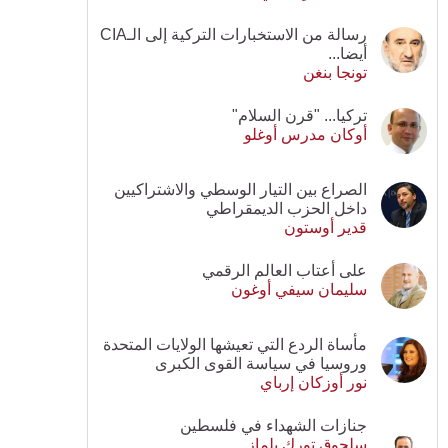
رسالة من الاستخبارات التركية إلى الـCIA
أيضا...
تونجا بنغن
تركيا... "قرن السلام"
أوكان مدرس أوغلو
الصراع بين التيار الوسطي والاشتراكيين
داخل الحزب الديمقراطي
قدير أوستون
على أعتاب العالم الرقمي
سليمان سيفي أوغون
مأساة الردع التي تعيشها الولايات المتحدة
وروسيا في سياسة القوى الكبرى
نور أوزكان إرباي
جنازات الشهداء في فلسطين
سلجوق تورك يلماز