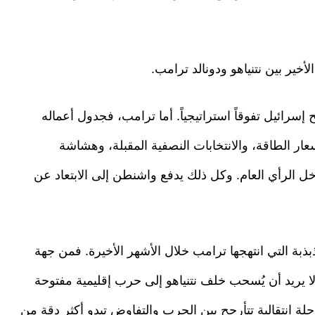
أخير بين نتنياهو ودونالد ترامب.
إسرائيل تفوقاً استراتيجياً. أما ترامب، فجدول أعماله
ار الطاقة، والانتخابات النصفية المقبلة، وهشاشة
خل الرأي العام. وكل ذلك يدفع واشنطن إلى الابتعاد عن
ذبة التي انتهجها ترامب خلال الأشهر الأخيرة. فمن جهة
يريد أن يُسحب خلف نتنياهو إلى حرب إقليمية مفتوحة
لة انتقالية تتأرجح بين الحرب والتفاوض تبدو أكثر دقة من