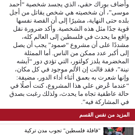
وأضاف بوراك حقي، الذي يجسد شخصية “أحمد
موسى”، أن شخصيته هي شخص يقاتل من أجل
بلده حتى النهاية، مشيرًا إلى أن القصة نفسها
قوية جدًا مثل هذه الشخصية. وأكد ضرورة نقل
واقع ما يحدث في فلسطين إلى العالم كله،
مشددًا على أن مشروع “صمود” يجب أن يصل
إلى أكبر عدد ممكن من الناس. أما الممثلة
المخضرمة يلدز كولتور، التي تؤدي دور “آيشه
نينة”، فقد قالت إن الألم موجود في كل مكان،
وإنها شعرت به بعمق أثناء أداء الدور، مضيفة:
“عندما عُرض علي هذا المشروع، كنت أصلًا في
حالة عاطفية تجاه ما يحدث، ولذلك رغبت بصدق
في المشاركة فيه”.
المزيد من نفس القسم
"قافلة فلسطين" تجوب مدن تركية