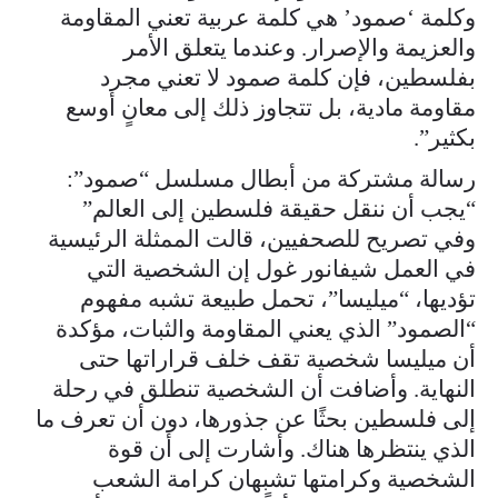
وكلمة ‘صمود’ هي كلمة عربية تعني المقاومة
والعزيمة والإصرار. وعندما يتعلق الأمر
بفلسطين، فإن كلمة صمود لا تعني مجرد
مقاومة مادية، بل تتجاوز ذلك إلى معانٍ أوسع
بكثير”.
رسالة مشتركة من أبطال مسلسل “صمود”:
“يجب أن ننقل حقيقة فلسطين إلى العالم”
وفي تصريح للصحفيين، قالت الممثلة الرئيسية
في العمل شيفانور غول إن الشخصية التي
تؤديها، “ميليسا”، تحمل طبيعة تشبه مفهوم
“الصمود” الذي يعني المقاومة والثبات، مؤكدة
أن ميليسا شخصية تقف خلف قراراتها حتى
النهاية. وأضافت أن الشخصية تنطلق في رحلة
إلى فلسطين بحثًا عن جذورها، دون أن تعرف ما
الذي ينتظرها هناك. وأشارت إلى أن قوة
الشخصية وكرامتها تشبهان كرامة الشعب