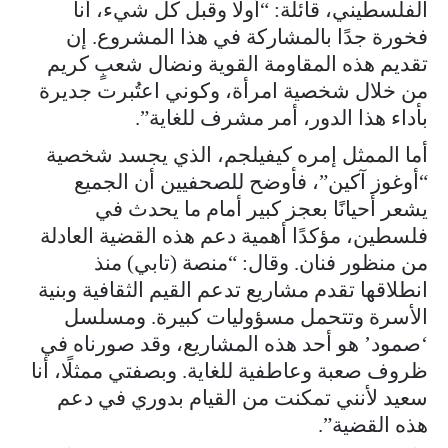
الفلسطيني، قائلة: “أولًا وقبل كل شيء، أنا
فخورة جدًا بالمشاركة في هذا المشروع. إن
تقديم هذه المقاومة القوية ونضال شعبٍ كريم
من خلال شخصية امرأة، وكوني اعتُبرت جديرة
بأداء هذا الدور، أمر مشرف للغاية”.
أما الممثل إمره كيفيلجم، الذي يجسد شخصية
“أوغوز آكين”، فأوضح للصحفيين أن الجميع
يشعر أحيانًا بعجز كبير أمام ما يحدث في
فلسطين، مؤكدًا أهمية دعم هذه القضية العادلة
من منظور فنان. وقال: “منصة (تابي) منذ
انطلاقها تقدم مشاريع تدعم القيم الثقافية وبنية
الأسرة وتتحمل مسؤوليات كبيرة. ومسلسل
‘صمود’ هو أحد هذه المشاريع، وقد صورناه في
ظروف صعبة وعاطفية للغاية. وبصفتي ممثلًا، أنا
سعيد لأنني تمكنت من القيام بدوري في دعم
هذه القضية”.