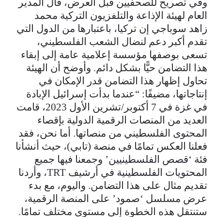
وفي تصريح للصحفيين قبل العرض، قال المدير
العام لهيئة الإذاعة والتلفزيون التركية محمد
زاهد سوباجي إن تركيا، باعتبارها من الدول التي
تقدم أكبر دعم لنضال الشعب الفلسطيني،
تسعى بوصفها مؤسسة إعلامية عامة إلى إبقاء
هذا التضامن حيًّا بشكل دائم. وأوضح أن الهيئة
تحاول إظهار هذا التضامن قدر الإمكان في
إنتاجاتها، مضيفًا: “عندما بدأت إسرائيل الإبادة
في غزة في 7 أكتوبر/تشرين الأول 2023، قامت
العديد من المنصات الرقمية الدولية بإقصاء
المحتوى الفلسطيني من منصاتها. أما نحن، فقد
فعلنا العكس تمامًا في منصة (تابي)، حيث أنشأنا
فئة ‘قصص الفلسطينيين’ وجمعنا فيها جميع
المحتويات الفلسطينية في أرشيف TRT، وأردنا
تقديم مثال على هذا التضامن. واليوم، مع بدء
عرض مسلسل ‘صمود’ على المنصة الرقمية،
ستنتقل هذه الخطوة إلى مستوى مختلف تمامًا.