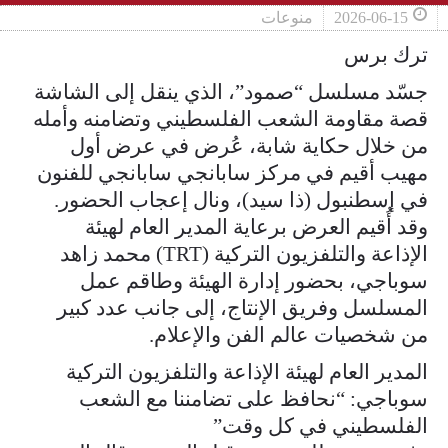
2026-06-15
منوعات
ترك برس
جسّد مسلسل “صمود”، الذي ينقل إلى الشاشة
قصة مقاومة الشعب الفلسطيني وتضامنه وأمله
من خلال حكاية شابة، عُرض في عرض أول
مهيب أقيم في مركز سابانجي سابانجي للفنون
في إسطنبول (ذا سيد)، ونال إعجاب الحضور.
وقد أُقيم العرض برعاية المدير العام لهيئة
الإذاعة والتلفزيون التركية (TRT) محمد زاهد
سوباجي، بحضور إدارة الهيئة وطاقم عمل
المسلسل وفريق الإنتاج، إلى جانب عدد كبير
من شخصيات عالم الفن والإعلام.
المدير العام لهيئة الإذاعة والتلفزيون التركية
سوباجي: “نحافظ على تضامننا مع الشعب
الفلسطيني في كل وقت”