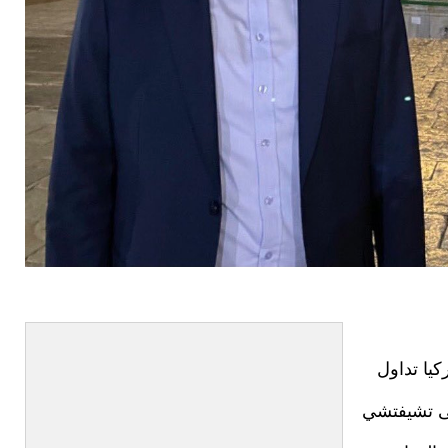
يا تداول
فى تشيفتشي