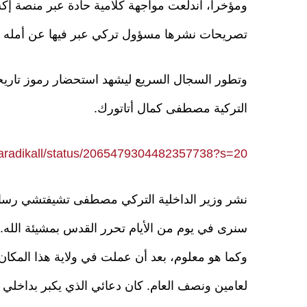
ومؤخرا، اندلعت مواجهة كلامية حادة عبر منصة إ
تصريحات نشرها مسؤول تركي عبر فيها عن أمله ف
وتطور السجال السريع ليشهد استحضار رموز تاريخي
التركية مصطفى كمال أتاتورك.
yaradikall/status/2065479304482357738?s=20
نشر وزير الداخلية التركي مصطفى تشيفتشي رسالة 
سنرى في يوم من الأيام تحرر القدس بمشيئة الله.
وكما هو معلوم، بعد أن عملت في ولاية هذا المك
لعامين ونصف العام. كان دعائي الذي يكبر بداخلي ه