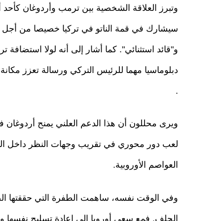
وتبرز العلاقة الشخصية بين ترمب وأردوغان كأحد أ
سيشارك في قمة الناتو في تركيا خصيصا من أجل أر
و"قائد استثنائي". كما أشار إلى أنه لولا استضافة ت
دبلوماسيا مهما للرئيس التركي ورسالة تعزز مكان
.
ويرى محللون أن هذا الدعم العلني يمنح أردوغان فر
لعب دور محوري في تقريب وجهات النظر داخل النا
العواصم الأوروبية.
وفي الوقت نفسه، ساهمت الطفرة التي حققتها الصنا
الحلف. فمع سعي أوروبا إلى إعادة تسليح نفسها وت