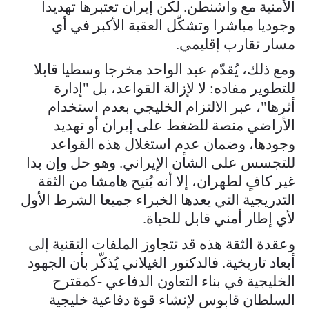
الأمنية مع واشنطن. لكن إيران تعتبرها تهديدا
وجوديا مباشرا وتشكّل العقبة الأكبر في أي
مسار تقارب إقليمي.
ومع ذلك، يُقدّم عبد الواحد مخرجا وسطيا قابلا
للتطوير مفاده: لا لإزالة القواعد، بل "إدارة
أثرها"، عبر الالتزام الخليجي بعدم استخدام
الأراضي منصة للضغط على إيران أو تهديد
وجودها، وضمان عدم استغلال هذه القواعد
للتجسس على الشأن الإيراني. وهو حل وإن بدا
غير كافٍ لطهران، إلا أنه يُتيح هامشا من الثقة
التدريجية التي يعدها الخبراء جميعا الشرط الأول
لأي إطار أمني قابل للحياة.
وعقدة الثقة هذه قد تتجاوز الملفات التقنية إلى
أبعاد تاريخية. فالدكتور الغيلاني يُذكّر بأن الجهود
الخليجية في بناء التعاون الدفاعي -كمقترح
السلطان قابوس لإنشاء قوة دفاعية خليجية