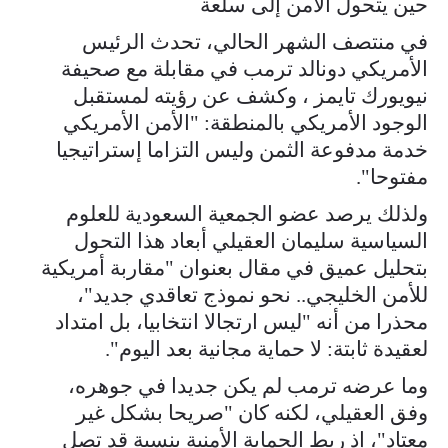
حين يتحول الأمن إلى سلعة
في منتصف الشهر الحالي، تحدث الرئيس
الأمريكي دونالد ترمب في مقابلة مع صحيفة
نيويورك تايمز ، وكشف عن رؤيته لمستقبل
الوجود الأمريكي بالمنطقة: "الأمن الأمريكي
خدمة مدفوعة الثمن وليس التزاما إستراتيجيا
مفتوحا".
ولذلك يرصد عضو الجمعية السعودية للعلوم
السياسية سليمان العقيلي أبعاد هذا التحول
بتحليل عميق في مقال بعنوان "مقاربة أمريكية
للأمن الخليجي.. نحو نموذج تعاقدي جديد"،
محذرا من أنه "ليس ارتجالا انتخابيا، بل امتداد
لعقيدة ثابتة: لا حماية مجانية بعد اليوم".
وما عرضه ترمب لم يكن جديدا في جوهره،
وفق العقيلي، لكنه كان "صريحا بشكل غير
معتاد"، إذ ربط الحماية الأمنية بنسبة قد تصل