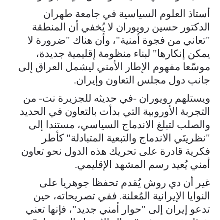
أستاذ العلوم السياسية في جامعة طهران
الدكتور حسين رويوران لا يُخفي أن المنطقة
"تعاني من فجوة أمنية"، وأن هناك "ضرورة لا
يمكن إنكارها" لبناء منظومة إقليمية جديدة،
موسّعا مفهوم الإطار الأمني ليشمل العراق إلى
جانب دول مجلس التعاون وإيران.
ويستلهم رويوران -في حديثه للجزيرة نت- من
التجربة الأوروبية التي بدأت بالتعاون في الحديد
والصلب لتبلغ الاندماج السياسي، مستندا إلى
"نظريتَي الاندماج والتبعية المتبادلة" كأطر
فكرية قادرة على تحريك هذه الدول نحو تعاون
أمني يُعيد رسم المشهد الإقليمي.
غير أن دي روش يُقدم تحفظا جوهريا على
النوايا الإيرانية المُعلنة. ففي تصريحاته، حين
تدعو إيران إلى "حوار أمني جديد"، فإنها تعني