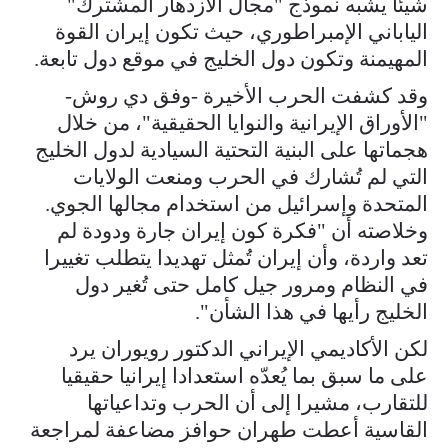
شيئا يشبه نموذج "مجال الازدهار المشترك"
الياباني الإمبراطوري، حيث تكون إيران القوة
المهيمنة وتكون دول الخليج في موقع دول تابعة.
وقد كشفت الحرب الأخيرة -وفق دي روش-
"الأوراق الإيرانية والنوايا الحقيقية"، من خلال
هجماتها على البنية التحتية السيادية لدول الخليج
التي لم تُشارك في الحرب ومنعت الولايات
المتحدة وإسرائيل من استخدام مجالها الجوي.
وخلاصته أن "فكرة كون إيران جارة ودودة لم
تعد واردة، وأن إيران تُمثل تهديدا يتطلب تغييرا
في النظام ومرور جيل كامل حتى تُغير دول
الخليج رأيها في هذا الشأن".
لكن الأكاديمي الإيراني الدكتور رويوران يرد
على ما سبق بما يُعدّه استعدادا إيرانيا حقيقيا
للتقارب، مشيرا إلى أن الحرب وتداعياتها
القاسية أعطت طهران حوافز مضاعفة لمراجعة