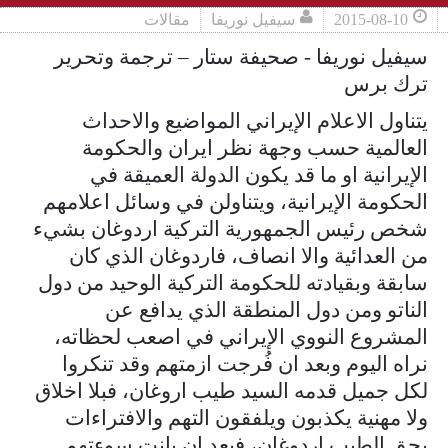
2015-08-10
سيفيل نوريفا
مقالات
سيفيل نوريفا - صحيفة ستار – ترجمة وتحرير
ترك برس
يتناول الاعلام الإيراني المواضيع والاحداث
العالمية حسب وجهة نظر ايران والحكومة
الإيرانية او ما قد يكون الدولة العميقة في
الحكومة الإيرانية، ويتناولن في وسائل اعلامهم
شخص رئيس الجمهورية التركية اردوغان بشيء
من العدائية والا انصاف، فاردوغان الذي كان
سابقة وبقيادته للحكومة التركية الوحيد من دول
الناتو ومن دول المنطقة الذي يدافع عن
المشروع النووي الإيراني في اصعب لحظاته،
نراه اليوم وبعد ان فُرجت ازمتهم وقد تنكروا
لكل جميل قدمه السيد طيب اروغان، فبلا اخلاق
ولا مهنية يكذبون ويلفقون التهم والافتراءات
بحق الطيب اردوغان، فبعد ان بانت سوءتهم