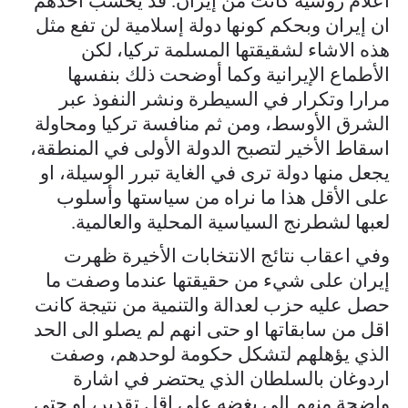
اعلام روسية كانت من إيران. قد يحسب أحدهم
ان إيران وبحكم كونها دولة إسلامية لن تفع مثل
هذه الاشاء لشقيقتها المسلمة تركيا، لكن
الأطماع الإيرانية وكما أوضحت ذلك بنفسها
مرارا وتكرار في السيطرة ونشر النفوذ عبر
الشرق الأوسط، ومن ثم منافسة تركيا ومحاولة
اسقاط الأخير لتصبح الدولة الأولى في المنطقة،
يجعل منها دولة ترى في الغاية تبرر الوسيلة، او
على الأقل هذا ما نراه من سياستها وأسلوب
لعبها لشطرنج السياسية المحلية والعالمية.
وفي اعقاب نتائج الانتخابات الأخيرة ظهرت
إيران على شيء من حقيقتها عندما وصفت ما
حصل عليه حزب لعدالة والتنمية من نتيجة كانت
اقل من سابقاتها او حتى انهم لم يصلو الى الحد
الذي يؤهلهم لتشكل حكومة لوحدهم، وصفت
اردوغان بالسلطان الذي يحتضر في اشارة
واضحة منهم الى بغضه على اقل تقدير، او حتى