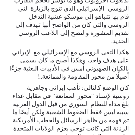
يديعوت أحرونوت وهو ما يؤشر لحجم التقارب
الروسي- الإسرائيلي الذي تتوج بالزيارة التي
قام بها نتنياهو إلى موسكو عشية التدخل
الروسي والتي كان من الواضح أنها تهدف إلى
تقديم المشورة والنصح إلى اللاعب الروسي
الجديد.
هكذا التقى الروسي مع الإسرائيلي مع الإيراني
على هدف واحد، وهكذا أصبح ما كان يسمى
بالكيان الصهيوني أمس في الأدبيات البعثية جزءًا
أصيلًا من محور المقاومة والممانعة..!
كان الوضع كالتالي: تأهب إيراني وجاهزية
روسية لإسناد "محور الممانعة" في مقابل عداء
بلغ مداه للنظام السوري من قبل الدول العربية
سببه ليس فقط الضغوط الشعبية ولكن أيضًا ما
تم فهمه من ظاهر الرسائل والخطب الأمريكية
الرنانة التي كانت توحي بعزم الولايات المتحدة