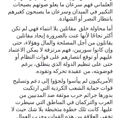
العلماني فهم سرعان ما يعلو صوتهم بصيحات
التكبير في الميدان وسرعان ما يصبحون كغيرهم
بانتظار النصر أو الشهادة.
أما محاولة خلق مقاتلين بلا انتماء فهي لم تكن
أكثر نجاحًا لأنها عنت بالضرورة إيجاد مقاتلين
يقاتلون من أجل المصلحة والمال وهؤلاء، حتى
وإن كانوا سوريين، فهم مرتزقة لا يمكن الاعتماد
عليهم أو توقع انتصارهم على قوات النظام أو
حتى على تنظيم الدولة الذي ينطلق، برغم
فوضويته، من عقيدة تحركه وتقوده.
الأمريكيون لم ييأسوا ولجؤوا إلى دعم وتسليح
قوات حماية الشعب الكردية التي ارتكبت
بدورها جرائم حرب موثقة ضد المدنيين من
العرب والتركمان في المناطق التي سيطرت
عليها. كانت تلك خطوة متخبطة بلا شك حيث لا
تخفي العلاقة بين هذه القوات وحزب العمال