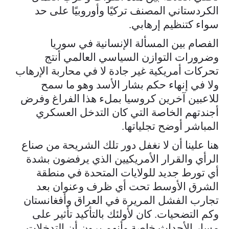
الكردستاني المصنف تركيًا وأوروبيًا على حد
سواء كتنظيم إرهابي.
الفصام بين المسألة الإنسانية في سوريا
وضرورات التوازن السياسي العالمي أنتج
تحركات أمريكية غير جادة لا في محاربة الإرهاب
ولا في إنهاء حكم بشار الأسد وهو ما سمح
للاعبين آخرين كروسيا بملء هذا الفراغ وفرض
أجندتهم الخاصة التي كان التدخل العسكري
المباشر أوضح تجلياتها.
هنا علينا أن لا نغفل دور تلك الشريحة من صناع
الرأي والقرار الأمريكيين الذي يرفضون بشدة
أي تورط جديد للولايات المتحدة في منطقة
الشرق الأوسط تحت أي ظرف وعنوان بعد
تجارب الفشل المريرة في العراق وأفغانستان
وكم التضحيات. كان لأولئك بالتأكيد تأثير على
مسار الأحداث خاصة وأنهم يرون أن التدخلات