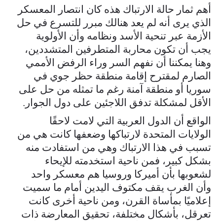
أهم ثمار حالة الارتباك هذه كان انتصار المعسكر
الذي يرى أنه لم يعد هنالك مبرر للتسرع في حل
الأزمة عبر تنحية الأسد ونظامه وأن الأولوية
يجب أن تكون محاربة المتطرفين المتشددين،
وهنا يمكننا أن نفهم السر وراء الرفض الأممي
الصارم لمقترح إقامة منطقة حظر جوي في
سوريا أو منطقة آمنة رغم ما تمثله من حل على
الأقل لمشكلة تدفق اللاجئين على دول الجوار.
الواقع أن الدول العربية التي لامت لاحقًا
الولايات المتحدة لارتباكها وضعفها كانت هي من
تسبب في هذا الارتباك وهي من استفادت منه
بشكل كبير، فمن ناحية استخدمته للإيحاء
لشعوبها بأن أميركا وروسيا هم معسكر واحد
وأن الغرب يقف مكتوف اليدين أمام ما سميت
إعلاميًا بمأساة القرن، ومن ناحية أخرى كانت
تعرقل، بأشكال مختلفة، تحقيق المعارضة ذات