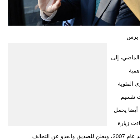
ك برس
 الماضي، إلى
همية
ى المئوية
ت تقسيم
 أيضا يحمل
ءت زيارة
برزاني الأخيرة، لتتوج تعاون تركي كردي متراكم منذ عام 2007، ويعلن للصديق والعدو عن التحالف