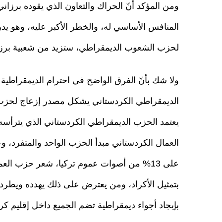
ومن المؤكد أنّ الحراك والتعاون الذي يقوده برزان
المنافس الأساسي له، والخطر الأكبر عليه، وهو يدرك 
لحزب الشعوب الديمقراطي، ستزيد من شعبية برزا
ولا شك بأنّ الفرق الواضح في احترام الديمقراطي
الديمقراطي الكردستاني يشكل مصدر إزعاج لحزب
يعتمد الحزب الديمقراطي الكردستاني الذي يترأسه ب
العمال الكردستاني مبدأ الحزب الواحد والمتفرد
على 13% من أصوات عموم تركيا، شعر حزب ا
بتمثيل الأكراد، ومن يعترض على ذلك يهدده ويطرده
بإيجاد أجواء ديمقراطية تضم الجميع داخل إقليم ك