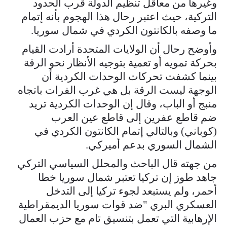
وغيرها من معاقل تنظيم الدولة قرب الحدود
التركية، حيث اعتبر رحال هذا الهجوم بأنه إتمام
ما وصفه بالكانتون الكردي في شمال سوريا.
وأوضح رحال أن الولايات المتحدة أرادت القيام
بحركة تمويه أو تعمية بتوجيه الأنظار نحو الرقة
بينما كشفت تحركات الوحدات الكردية أن
الوجهة ليست الرقة بل هي غرب الفرات باتجاه
منبج أو الباب، وقال إن الوحدات الكردية تريد
ضم قاطع عفرين إلى قاطع عين العرب
(كوباني) وبالتالي إتمام الكانتون الكردي في
الشمال السوري بدعم أميركي.
من جهته قال الباحث والمحلل السياسي التركي
جاهد طوز إن تركيا تعتبر شمال سوريا خطا
أحمر، ولم يستبعد لجوء تركيا إلى التدخل
العسكري البري "ضد قوات سوريا الديمقراطية
الإرهابية التي تعمل بتنسيق تام مع حزب العمال