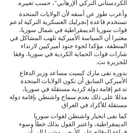
الكردستاني التركي الإرهابي"، حسب تعبيره.
وأعرب طوز عن أسفه لأن الولايات المتحدة
تستخدم قاعدة إنجرليك العسكرية التركية لدعم
قوات سوريا الديمقراطية في شمال سوريا،
معتبرا أن السياسة الأميركية تلهب المشاكل في
المنطقة، مؤكدا لجوء جنود أميركيين لارتداء
شارات قوات الحماية الكردية في سوريا، وفقا
للجزيرة نت.
بدوره نفى مارك كيميت مساعد وزير الدفاع
الأميركي السابق أن تكون الولايات المتحدة
تدعم إقامة دولة كردية مستقلة في سوريا،
مدللا على ذلك بعدم سماح واشنطن بإقامة دولة
مستقلة للأكراد في العراق.
كما نفى انحياز واشنطن لقوات سوريا
الديمقراطية، واعتبر القول بذلك خطأ وسوء
قراءة للوقائع على الأرض، مشيرا إلى أن