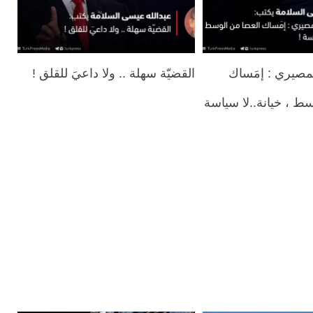
مصيري : إمَساك
القضيّة سهلة .. ولا داعيَ للقلق !
ط ، خيانة..لا سياسة