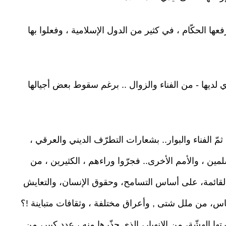
عها الحكّام ، في كثير من الدول الإسلامية ، وفعلوا بها
ي لديها - من الفناء والزوال .. برغم سقوط بعض أجيالها
ثمّ الفناء والبوار.. بشعارات التطرّف الديني والعرقي ،
مين ، والأمم الأخرى.. فجرّوا وراءهم ، الكثيرين ، من
 القائمة، على أساس التسامح، وحقوق الإنسان، والتعايش
 الناس، من ملل شتى , وأعراق مختلفة ، وثقافات متباينة !؟
ها الهشّة، من الانهيار، الذي حذّرها منه ، عدد كبير، من