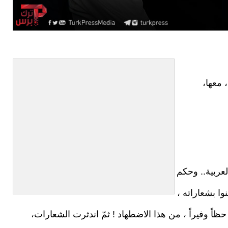
 معها،
عربية.. وحكم
وا بشعاراته ،
، حظاً وفيراً ، من هذا الاضطهاد ! ثمّ اندثرت الشعارات،