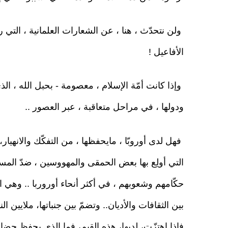
ولن نتحدّث ، هنا ، عن الشعارات العلمانية ، التي رف
الأفاعيل !
وإذا كانت أمّة الإسلام ، معصومة - بحبل الله ، الذ
ودولها ، في مراحل متعاقبة ، عبر العصور ..
فهل لدى أوروبّا ، مايحفظها ، من التفكّك والانهيار، 
التي أولِع بها بعض الحمقى والمهووسين ، ضدّ المسل
حكّامهم وشعوبهم ، في أكثر أنحاء أوروربا .. وهي
بين الثقافات والأديان.. وتضمّ بين جنباتها، ملايين
فإذا اهتزّت، لديها، هذه القيم، فما الذي يحفظ حضارت