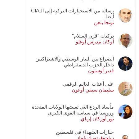
رسالة من الاستخبارات التركية إلى الـCIA
أيضا...
تونجا بنغن
تركيا... "قرن السلام"
أوكان مدرس أوغلو
الصراع بين التيار الوسطي والاشتراكيين
داخل الحزب الديمقراطي
قدير أوستون
على أعتاب العالم الرقمي
سليمان سيفي أوغون
مأساة الردع التي تعيشها الولايات المتحدة
وروسيا في سياسة القوى الكبرى
نور أوزكان إرباي
جنازات الشهداء في فلسطين
سلجوق تورك يلماز