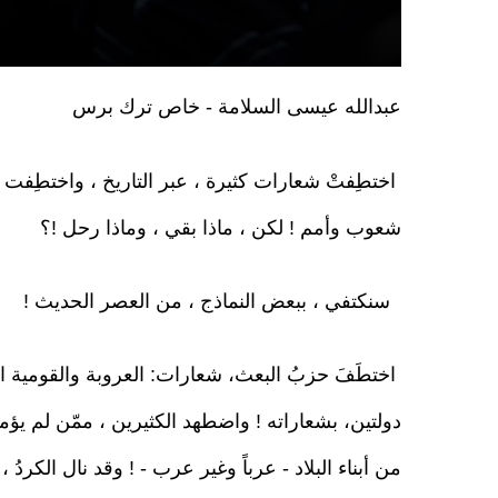
عبدالله عيسى السلامة - خاص ترك برس
اختطِفتْ شعارات كثيرة ، عبر التاريخ ، واختطِفت ،
شعوب وأمم ! لكن ، ماذا بقي ، وماذا رحل !؟
سنكتفي ، ببعض النماذج ، من العصر الحديث !
اختطَفَ حزبُ البعث، شعارات: العروبة والقومية ال
دولتين، بشعاراته ! واضطهد الكثيرين ، ممّن لم يؤمن
من أبناء البلاد - عرباً وغير عرب - ! وقد نال الكردُ 