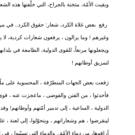
وبقيت الأمّة، مثخنة بالجراح، التي خلّفتها هذه الشع
رفع بعض غلاة الكرد، شعار: حقوق الكرد.. في مراح
وغيرهم ! وما يزالون ، يرفعون شعارات كردية، لا ي
ويجعلونها مرتعاً، للقوى الدولية، الطامعة في بلدان
لتمزيق أوطانهم !
رَفعت بعض الجهات المتطرّفة ، المحسوبة على ملّة 
فأحدثوا ، من الفتن والفوضى ، ماعجزت عنه ، قوى ال
الدولية ، الساعية ، إلى تدمير أمّتهم وأوطانهم! 
لينقرضوا ، هم وشعاراتهم ، ويتحوّلوا، إلى لعنة ، على
أراقوها، من دماء الأمّة.. والدماء التي تسبّبوا ، في إ