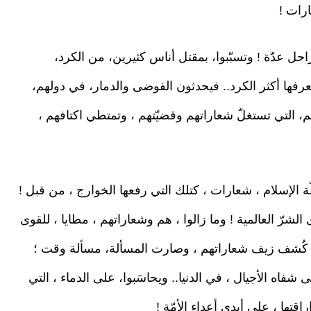
ارات !
ل عدّة ! وتسبّبوا، بمقتل أناس كثيرين، من الكرد،
عرفها أكثر الكرد.. فيحدثون الفوضى والدمار، في دولهم،
هم، التي تستغلّ شعاراتهم وقضيّتهم ، وتمتطي اكتافهم ،
الإسلام ، شعارات ، كتلك التي رفعها الخوارج ، من قبل !
شرّ العالمية ! وما زالوا ، هم وشعاراتهم ، مطايا ، للقوى
وقد كُشف زيف شعاراتهم ، وصارت المسألة، مسألة وقت ؛
 شفاه الأجيال ، في الدنيا.. ويحاسَبوا، على الدماء ، التي
راقتها ، على أيدي أعداء الأمّة !