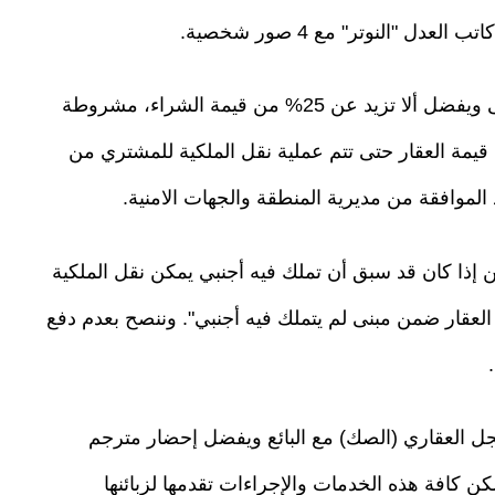
ل "النوتر" مع 4 صور شخصية.
رابعاً: توقيع عقد الشراء مع البائع وتقديم دفعه أولى ويفضل ألا تزيد عن 25% من قيمة الشراء، مشروطة
جهات الأمنية وفي الغالب يدفع 25% من قيمة العقار حتى تتم عملية نقل الملكية للمشتري من
 الموافقة من مديرية المنطقة والجهات الامنية.
كن إذا كان قد سبق أن تملك فيه أجنبي يمكن نقل الملكية
 الموافقة 45 يوماً "إذا كان العقار ضمن مبنى لم يتملك فيه أجنبي". وننصح بعدم دفع
جل العقاري (الصك) مع البائع ويفضل إحضار مترجم
ن كافة هذه الخدمات والإجراءات تقدمها لزبائنها