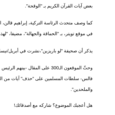
بعض آيات القرآن الكريم بـ "الوقحة".
كما وصف متحدث الرئاسة التركية، إبراهيم قالن،
في موقع تويتر، بـ "الحماقة والجهالة"، مضيفا، "ل
يذكر أن صحيفة "لو باريزين"،نشرت في أبريل/نيسان
وحثّ الموقعون الـ300 على المقال -
فالس- سلطات المسلمين على "حذف" آيات من القرآ
والملحدين".
هل أعجبك الموضوع؟ شاركه مع أصدقائك!