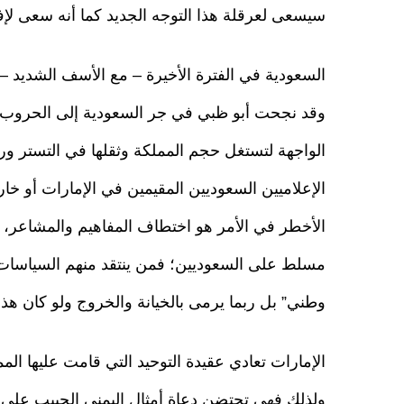
سيسعى لعرقلة هذا التوجه الجديد كما أنه سعى لإف
السعودية في الفترة الأخيرة – مع الأسف الشديد – ك
وقد نجحت أبو ظبي في جر السعودية إلى الحروب ال
الواجهة لتستغل حجم المملكة وثقلها في التستر و
الإعلاميين السعوديين المقيمين في الإمارات أو خار
الأخطر في الأمر هو اختطاف المفاهيم والمشاعر، و
مسلط على السعوديين؛ فمن ينتقد منهم السياسات الص
وطني” بل ربما يرمى بالخيانة والخروج ولو كان هذا 
الإمارات تعادي عقيدة التوحيد التي قامت عليها الم
ولذلك فهي تحتضن دعاة أمثال اليمني الحبيب علي 