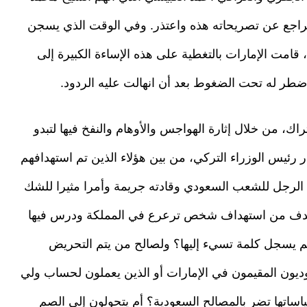
م تراجع عن تصريحاته هذه واعتذر. وفي الوقت الذي يسجن
امت الإمارات بالتغطية على هذه الإساءة الكبيرة إلى
اضطر له تحت الضغوط بعد أن انهالت عليه الردود.
اك، من خلال إثارة الهواجس والأوهام والنفخ فيها لتبدو
ئيس الوزراء التركي، من بين هؤلاء الذين تم استهدافهم
الرجل للشعب السعودي وقادته جريمة وأمرا مثيرا للشك
الهدف من استهداف شخص ترعرع في المملكة ودرس فيها
م يسجل كلمة تسيء إليها؟ ولصالح من يتم التحريض
وديون المقيمون في الإمارات أو الذين يعملون لحساب ولي
اساتها تضر بالمصالح السعودية؟ أم يتحولون إلى الصم