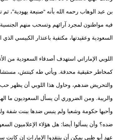
بن عبد الوهاب رحمه الله بأنه “صنيعة يهودية”، ث
فيه مواطنون لمجرد آرائهم وتسحب منهم الجنسية، ق
السعودية وعقيدتها، مكتفية باعتذار الكبيسي الذي 
اللوبي الإماراتي استهدف أصدقاء السعودية من الأتر
كمخاطر حقيقية محدقة. ويأتي طه كينتش، مستشار ر
والتحريض ضدهم، وحاول هذا اللوبي أن يظهر حب 
والريبة. ومن الضروري أن يسأل السعوديون ما 
وأحبها حكومة وشعبا ولم ينبس ضدها ببنت شفة ول
ضده؟ وأن يسألوا أيضا: هل هؤلاء الإعلاميون السع
عهد أبو ظبي يمكن أن ينتقدوا الإمارات إن كانت سي