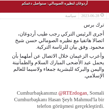
أردوغان لنظيره الصومالي: سنواصل دعمكم
2023-06-28
سياسة
ترك برس
أجرى الرئيس التركي رجب طيب أردوغان،
اتصالا هاتفيا مع نظيره الصومالي حسن شيخ
محمود. وفق بيان للرئاسة التركية.
وأعرب الزعيمان خلال الاتصال عن أملهما بأن
يحمل عيد الأضحى المبارك السلام والطمأنينة
واليمن والبركة للبشرية جمعاء ولاسيما للعالم
الإسلامي.
Cumhurbaşkanımız
@RTErdogan
, Somali
Cumhurbaşkanı Hasan Şeyh Mahmud'la bir
telefon görüşmesi gerçekleştirdi.