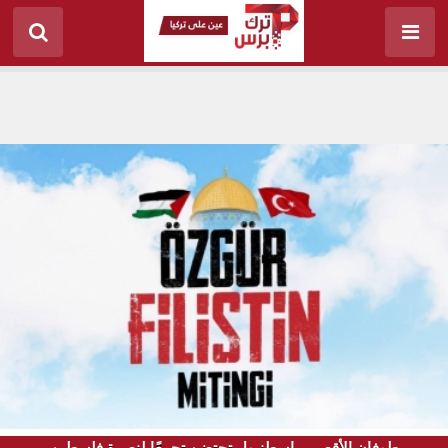
طوفان الأقصى.. إسطنبول تحتضن تجمعًا لنصرة فلسطين