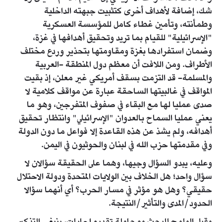
شك، إضافة لأهداف أخرى كتثبيت جبهته الداخلية
وطمأنته، وتأمين غطاء كامل للمؤسسة العسكرية
"الإسرائيلية" للقيام بما تريد وتحقيق أهدافها في غزة،
وضمان استفرادها بغزة ومقاومتها بتحذير وردع مختلف
الأطراف. ومن اللافت أن معظم دول المنطقة -العربية
والمسلمة- قد التزمت بسقف أمريكي غير معلن، إذ بقيت
المواقف في غالبيتها الساحقة عبارة عن مواقف كلامية لا
صدى عمليا لها مع البقاء في صفوف المتفرجين، وهو ما
يعني عمليا السماح بالعدوان "الإسرائيلي" وانتظار تحقيق
أهدافه، ولم يشذ عن هذه القاعدة إلا فواعل ما دون الدولة
وفي مقدمتها حزب الله في لبنان والحوثيون في اليمن.
وعليه، يبدو السؤال وجيها، وهما على الحقيقة سؤالان لا
سؤال واحد؛ هل الخلاف بين الولايات المتحدة ودولة الاحتلال
حقيقي؟ وهل هو مؤثر في مسار الحرب؟ أي أنهما سؤالا
الحدود/المدى والتأثير/النتيجة.