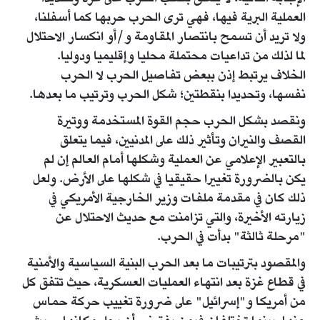
العملية البرية فيها، فهي ترى الحرب حربها كما أسفلنا،
ولا تريد أن تسمح بانتصار المقاومة و/أو انكسار الاحتلال
لما لذلك من تداعيات محتملة محليا وإقليميا ودوليا.
الخلاف يرتبط إذن ببعض تفاصيل الحرب لا الحرب
نفسها، وتحديدا بنقطتين؛ شكل الحرب وترتيب ما بعدها.
ونقصد بشكل الحرب حجم القوة المستخدمة ووتيرة
القصف والنيران وتأثير ذلك على المدنيين، فيما يتعلق
بالتعبير الإعلامي عن العملية وشكلها أمام العالم إن لم
يكن بالضرورة تغييرا حقيقيا في شكلها على الأرض. ولعل
ذلك كان في مقدمة ملفات وزير الخارجية الأمريكي في
زيارته الأخيرة، والتي تزامنت مع حديث الاحتلال عن
"مرحلة ثالثة" بدأت في الحرب.
والمقصود بترتيبات ما بعد الحرب البنية السياسية والأمنية
في قطاع غزة بعد انتهاء العمليات العسكرية، حيث تتفق كل
من أمريكا و"إسرائيل" على ضرورة تغييب حركة حماس