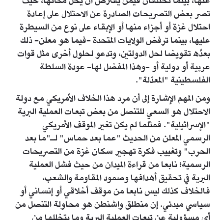
عنها، بينما تختلفان فيمن يفترض أن يحل مكانها، حيث
تصر بعض التصريحات الصادرة عن الاحتلال على إعادة
احتلال غزة أو أجزاء منها أو الإبقاء على نوع من السيطرة
عليها، بينما ترفض الولايات المتحدة -فيما هو معلن- ذلك
بعدِّه تقويضا لحل الدولتين، وتدعو لحلول أخرى مثل قوات
عربية أو دولية أو -وهذا المفضل لها- عودة السلطة
الفلسطينية "المعدّلة".
ومن المهم الإشارة إلى أن مرد هذا الخلاف الأمريكي مع دولة
الاحتلال هو السعي للتنصل من بعض تبعات العملية البرية
"الإسرائيلية". فمثلما لم يكن تغير الموقف الأمريكي
الرسمي المعلن من الحديث "عما بعد حماس" لـ"ما بعد
الحرب" وتغييب فكرة تهجير سكان غزة من التصريحات
الرسمية؛ نابعا من قراءة الميدان من حيث فشل العملية
البرية في تحقيق أهدافها وصمود المقاومة والشعب،
فالخلاف كذلك ليس نابعا من موقف أخلاقي أو إنساني أو
سياسي مبدئي. إن منطلق واشنطن هو محاولة التنصل من
أي مسؤولية عن تبعات العملية البرية وما يتخللها من