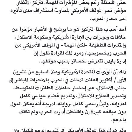
حتى اللحظة رغم بعض المؤشرات المهمة، تتركز الأنظار
مؤخرا نحو الموقف الأمريكي لمحاولة استشراف مدى تأثيره
على مسار الحرب.
أحد أسباب هذا التركيز هو ما يرشح في الأخبار مؤخرا عن
خلافات وتوترات بين الإدارة الأمريكية وحكومة الاحتلال،
والتغيرات الطفيفة -لكن المهمة- في الموقف الأمريكي من
الحرب وبخصوصها، ومرد ذلك لقراءة تقول إن
إدارة بايدن تتعرض لخسائر بسبب موقفها.
ذلك أن الولايات المتحدة الأمريكية ومنذ السابع من تشرين
الأول/ أكتوبر الفائت تدخلت في الحرب بالانخراط المباشر إلى
جانب الاحتلال، عبر إحضار حاملات الطائرات للمتوسط،
وتصدير السلاح للاحتلال، وتقديم غطاء سياسي كامل
لعدوانه، وتبنٍّ رسمي كامل لروايته، لدرجة أنه يمكن القول
دون مبالغة كبيرة إن واشنطن أدارت الحرب ولم تكتف
بالدعم.
وقد هدف هذا الموقف الأمريكي إلى تقديم الدعم للكيان ولا