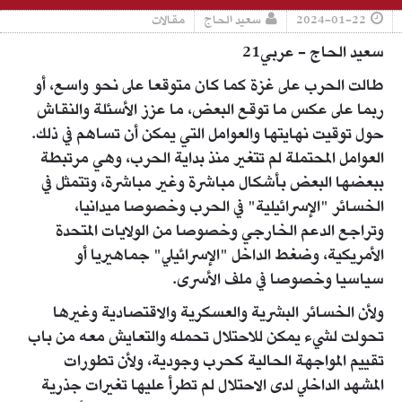
2024-01-22
سعيد الحاج
مقالات
سعيد الحاج - عربي21
طالت الحرب على غزة كما كان متوقعا على نحو واسع، أو
ربما على عكس ما توقع البعض، ما عزز الأسئلة والنقاش
حول توقيت نهايتها والعوامل التي يمكن أن تساهم في ذلك.
العوامل المحتملة لم تتغير منذ بداية الحرب، وهي مرتبطة
ببعضها البعض بأشكال مباشرة وغير مباشرة، وتتمثل في
الخسائر "الإسرائيلية" في الحرب وخصوصا ميدانيا،
وتراجع الدعم الخارجي وخصوصا من الولايات المتحدة
الأمريكية، وضغط الداخل "الإسرائيلي" جماهيريا أو
سياسيا وخصوصا في ملف الأسرى.
ولأن الخسائر البشرية والعسكرية والاقتصادية وغيرها
تحولت لشيء يمكن للاحتلال تحمله والتعايش معه من باب
تقييم المواجهة الحالية كحرب وجودية، ولأن تطورات
المشهد الداخلي لدى الاحتلال لم تطرأ عليها تغيرات جذرية