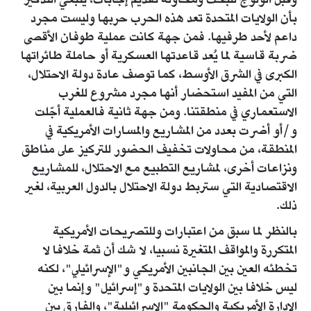
وقبل الولوج للبحث ومحاولة تقديم إجابات، ينبغي التذكير
بأن الولايات المتحدة تعد هذه الحرب حربها وليست مجرد
داعم لأحد طرفيها. فمن جهة كانت عملية طوفان الأقصى
ضربة قاسية لما يُعد قاعدتها العسكرية أو حاملة طائراتها
الكبرى في الشرق الأوسط، كما توصف عادة دولة الاحتلال،
التي من المفيد استحضار أنها مجرد مشروع للغرب
الاستعماري في منطقتنا. ومن جهة ثانية فالعملية أجّلت
و/أو أضرت بعدد من المشاريع والمسارات الأمريكية في
المنطقة، من محاولات تخفيف الحضور للتركيز على مناطق
ونزاعات أخرى، لمشاريع التطبيع مع الاحتلال، للمشاريع
الاقتصادية التي ستربط دولة الاحتلال بالدول العربية، لغير
ذلك.
بالنظر لما سبق من اعتبارات وللتصريحات الأمريكية
المتكررة والمواقف المتغيرة نسبيا، لا شك أن ثمة خلافا لا
تخطئه العين بين الجانبين الأمريكي و"الإسرائيلي"، لكنه
ليس خلافا بين الولايات المتحدة و"إسرائيل" وإنما بين
الإدارة الأمريكية والحكومة "الإسرائيلية"، والفارق بين