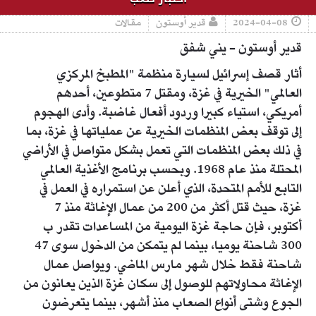
2024-04-08
قدير أوستون
مقالات
قدير أوستون - يني شفق
أثار قصف إسرائيل لسيارة منظمة "المطبخ المركزي
العالمي" الخيرية في غزة، ومقتل 7 متطوعين، أحدهم
أمريكي، استياء كبيرا وردود أفعال غاضبة. وأدى الهجوم
إلى توقف بعض المنظمات الخيرية عن عملياتها في غزة، بما
في ذلك بعض المنظمات التي تعمل بشكل متواصل في الأراضي
المحتلة منذ عام 1968. وبحسب برنامج الأغذية العالمي
التابع للأمم المتحدة، الذي أعلن عن استمراره في العمل في
غزة، حيث قتل أكثر من 200 من عمال الإغاثة منذ 7
أكتوبر، فإن حاجة غزة اليومية من المساعدات تقدر ب
300 شاحنة يوميا، بينما لم يتمكن من الدخول سوى 47
شاحنة فقط خلال شهر مارس الماضي. ويواصل عمال
الإغاثة محاولاتهم للوصول إلى سكان غزة الذين يعانون من
الجوع وشتى أنواع الصعاب منذ أشهر، بينما يتعرضون