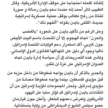
إلقائه كلمته احتجاجا على موقف الإدارة الأمريكية. وقال
الطبيب ثائر أحمد إنه عندما سلم بايدن رسالة و صورة
لفتاة من رفح تطالب بوقف عملية عسكرية إسرائيلية
جديدة، اكتفى بايدن بقوله "أتفهم ذلك".
وعلى الرغم من تأكيد بايدن على شعوره "بالغضب
والحزن" تجاه الهجوم، إلا أن المتحدث باسم البيت الأبيض
جون كيربي، أكد استمرار دعم الولايات المتحدة لإسرائيل،
نافيا وجود أي دليل على انتهاكها للقانون الدولي الإنساني.
وتشير هذه التصريحات إلى أن سياسة إدارة بايدن تجاه
العدوان الإسرائيلي على غزة لن تتغير.
والجدير بالذكر أن بايدن يواجه ضغوطا من داخل حزبه من
قبل مؤيدي فلسطين، بينما يواجه ضغوطا مضادة من
مؤيدي إسرائيل. وتحذر المجموعات المؤيدة لإسرائيل من أن
انتقادات بايدن لإسرائيل قد تؤثر سلبا على اليهود
الأمريكيين وتعرض دعمهم للخطر. وأعلن جون فيترمان
عضو مجلس الشيوخ الديمقراطي من ولاية بنسلفانيا،