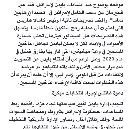
موقفه بوضوح ضد انتقادات بايدن لإسرائيل. فقد عبر
فيتيرمان عن دعمه الكامل لإسرائيل في "تحييد الإرهابيين
تماما"، رافضا تصريحات نائبة الرئيس كامالا هاريس
التي اعتبرت أن عملية رفح ستكون خطأ فادحا. وتسهل
هذه التصريحات على السيناتور فيترمان تجنب خسارة
الأصوات في ولايته، لكن لا يمكن لبايدن تجاهل الناخبين
المسلمين في ولاية ميشيغين، التي فاز بها بفارق ضئيل في
عام 2020. وعلى الرغم من أن امتناع بايدن عن التصويت
ضد قرار مجلس الأمن وانتقاداته لنتنياهو قد عرضه
لانتقادات من قبل اللوبي الإسرائيلي، إلا أن عليه أن يدرك أن
هذه الخطوات ليست كافية لإرضاء الناخبين المسلمين.
دعوة غانتس لإجراء انتخابات مبكرة
تتجنب إدارة بايدن تغيير سياستها تجاه غزة، رافضة ربط
المساعدات العسكرية لإسرائيل بشروط، ومتجاهلة الدعوات
الملحة لوقف إطلاق النار. وتحاول الإدارة الأمريكية التخفيف
من خطورة الوضع الإنساني من خلال انتقادها لمنع