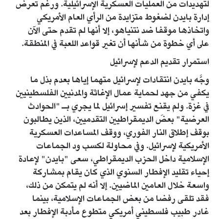
لتهديدات من العمليات العسكرية الإسرائيلية. ورغم تعرض
إدارة بايدن لضغوط متزايدة من الرأي العام الأمريكي
واتخاذها موقفا ضد نتنياهو، إلا أنها لم تقدم حتى الآن
على أي خطوة من شأنها أن تغير قواعد اللعبة في المنطقة.
استمرار تقديم الدعم لإسرائيل
وجَّه بايدن انتقادات لإسرائيل متهما إياها بعدم بذل ما
يكفي من جهد لحماية عمال الإغاثة والمدنيين الفلسطينيين
في غزة. ولم يقنع تفسير إسرائيل لما يجري بـ "الحوادث
العرضية" بعضَ الديمقراطيين التقدميين، الذين يطالبون
بوقف إطلاق النار الفوري، ووقف المساعدات العسكرية
الأمريكية لإسرائيل. وفي محاولة لكسب ود الجماعات
الإسلامية داخل الحزب الديمقراطي، سعى "بايدن" لإعادة
إحياء تقليد الإفطار السنوي الذي كان يقام بمشاركة
واسعة خلال العامين الماضيين. إلا أنه لم يتمكن من ذلك،
فقد تلقى رفضا من بعض الجماعات الإسلامية، بينما
غادر طبيب فلسطيني أمريكي متطوع مأدبة الإفطار بعد