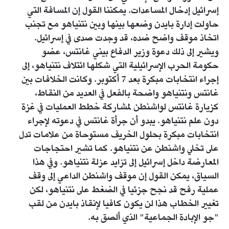
إسرائيل إدخال المساعدات. يمكننا القول إن المسافة التي
حاولت إدارة بايدن وضعها بينها وبين نتنياهو مع تجنب
اتخاذ موقف واضح ضده، قد وجدت صدى في إسرائيل.
ويشير إلى ذلك دعوة وزير الدفاع بيني غانتس، عضو
حكومة الحرب الإسرائيلية التي شكلها ائتلاف نتنياهو، إلى
إجراء انتخابات مبكرة بعد 7 أكتوبر. وكانت الخلافات بين
غانتس ونتنياهو واضحة بالفعل في العديد من النقاط،
كزيارة غانتس لواشنطن لمشاركة خطط العمليات في غزة
دون علم نتنياهو. يبدو أن جرأة غانتس في دعوته لإجراء
انتخابات مبكرة بحلول الخريف مستوحاة من علامات تدل
على تخلي واشنطن عن نتنياهو. كما تشير احتجاجات
المعارضة داخل إسرائيل إلى تزايد عزلة نتنياهو. وفي هذا
السياق، يمكن القول إن موقف واشنطن الداعي إلى وقف
عملية رفح قد نجح جزئيا في الضغط على نتنياهو، لكن
تغيير الخطاب هذا لن يكون كافيا لإنقاذ بايدن من لقب
"جو الإبادة الجماعية" الذي ألصق به.