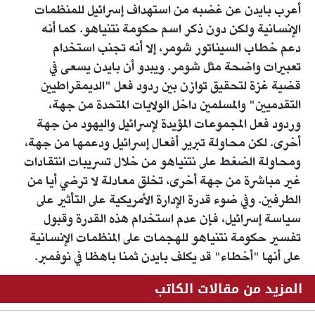
أعرب بايدن عن غضبه من استهداف إسرائيل للمنظمات
الإنسانية ولكن دون ذكر اسم حكومة نتنياهو. كما أنه
دعم خطاب السيناتور شومر، إلا أنه تجنب استخدام
تعبيرات واضحة مثل شومر. ويبدو أن بايدن يسعى في
قضية غزة لتحقيق توازن بين ردود فعل "الديمقراطيين
التقدميين" والمسلمين داخل الولايات المتحدة من جهة،
وردود فعل المجموعات المؤيدة لإسرائيل واليهود من جهة
أخرى. لكن محاولة تبرير أفعال إسرائيل ودعمها من جهة،
ومحاولة الضغط على نتنياهو من خلال تسريبات انتقادات
غير مباشرة من جهة أخرى، تخلق معادلة لا ترضي أيا من
الطرفين. وفي ضوء قدرة الإدارة الأمريكية على التأثير على
سياسة إسرائيل، فإن عدم استخدام هذه القدرة وقبول
تفسير حكومة نتنياهو للهجمات على المنظمات الإنسانية
على أنها "أخطاء" قد يكلف بايدن ثمنا باهظا في نوفمبر.
المزيد من مقالات الكاتب