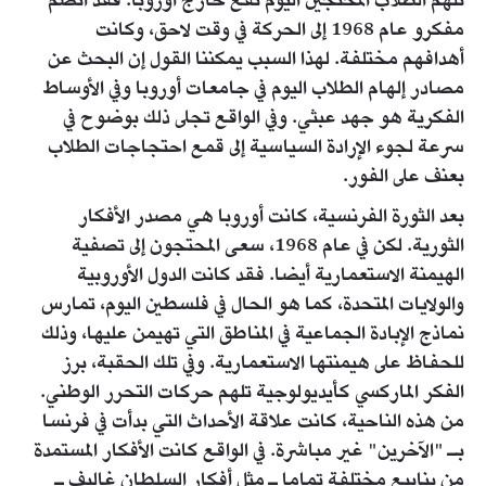
تلهم الطلاب المحتجين اليوم تقع خارج أوروبا. فقد انضم
مفكرو عام 1968 إلى الحركة في وقت لاحق، وكانت
أهدافهم مختلفة. لهذا السبب يمكننا القول إن البحث عن
مصادر إلهام الطلاب اليوم في جامعات أوروبا وفي الأوساط
الفكرية هو جهد عبثي. وفي الواقع تجلى ذلك بوضوح في
سرعة لجوء الإرادة السياسية إلى قمع احتجاجات الطلاب
بعنف على الفور.
بعد الثورة الفرنسية، كانت أوروبا هي مصدر الأفكار
الثورية. لكن في عام 1968، سعى المحتجون إلى تصفية
الهيمنة الاستعمارية أيضا. فقد كانت الدول الأوروبية
والولايات المتحدة، كما هو الحال في فلسطين اليوم، تمارس
نماذج الإبادة الجماعية في المناطق التي تهيمن عليها، وذلك
للحفاظ على هيمنتها الاستعمارية. وفي تلك الحقبة، برز
الفكر الماركسي كأيديولوجية تلهم حركات التحرر الوطني.
من هذه الناحية، كانت علاقة الأحداث التي بدأت في فرنسا
بـ "الآخرين" غير مباشرة. في الواقع كانت الأفكار المستمدة
من ينابيع مختلفة تماما ـ مثل أفكار السلطان غاليف ـ