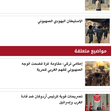
الاستيطان اليهودي الصهيوني
مواضيع متعلقة
‬الصهيوني‭ ‬للفهم‭ ‬الغربي‭ ‬للحرية
تصريحات قوية للرئيس أردوغان ضد قادة
الغرب وإسرائيل