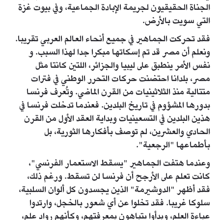
الجناة الحقيقيون لجريمة الإبادة الجماعية، وفي بيوت غزة
التي سويت بالأرض.
فقد تحركت الجماهير في جميع أنحاء العالم العربي تقريبا.
ونعلم أن مصر قد تم إسكاتها مبكرا جدا لهذا السبب. و
نفس الأمر ينطبق على ليبيا والجزائر، اللتين كانتا مثل
مصر، بلدانا احتضنت حركات التحرر الوطني في فترات
متتالية منذ الثلاثينيات من القرن الماضي. وتُعرف فرنسا
بدورها المشؤوم في تاريخ البلدين. فعندما تدخلت فرنسا في
هذين البلدين في التسعينيات وبداية العقد الأول من القرن
الحادي والعشرين، لم توصف بأفكارها الثورية، بل
بأطماعها "الرجعية".
وعندما هتفت الجماهير "يسقط الاستعمار الفرنسي"،
كانت تعلم على الأرجح أن فرنسا لن تسقط. ورغم ذلك،
فقد أظهر "الدوشيرمة" الذين يجسدون كل ألوان السلبية،
سلوكا غريبا. فقد تخلوا عن أي شعور بالخجل، وارتدوا
عباءة العلم، وبدأوا يتباهون بمعرفتهم، وكأنهم رواد علم،