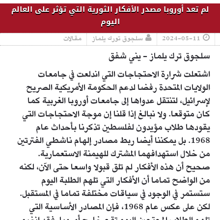
لم تعد أوروبا مصدر الأفكار الثورية التي تؤثر على العالم
اليوم
2024-05-11
سلجوق تورك يلماز
مقالات
سلجوق ترك يلماز - يني شفق
اشتعلت شرارة الاحتجاجات التي اندلعت في جامعات
الولايات المتحدة رفضا لدعم الحكومة الأمريكية الصريح
لإسرائيل، لتنتقل عدواها إلى جامعات أوروبا الغربية كما
كان متوقعا. ولا نبالغ إذا قلنا إن موجة الاحتجاجات التي
يقودها طلاب مؤيدون لفلسطين تذكرنا بأحداث عام
1968. بل يمكننا أيضا ربط مصادر إلهام ناشطي الفترتين
من خلال استهدافهما المشترك للهيمنة الاستعمارية.
صحيح أن هذه الأفكار لم تلق قبولا واسعا حتى الآن، لكنه
من الواضح تماما أن الأفكار التي تلهم الطلبة اليوم
ستستمر في الوجود في سياقات مختلفة تماما في المستقبل.
لكن على عكس عام 1968، فإن المصادر الأساسية التي