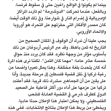
بينما لم يكونوا في الواقع راغبين حتى في سقوط فرنسا.
وبالفعل، عندما تحركت "الدوشيرمة" لم تتردد المراكز
الإمبريالية في إضرام النار في شوارعنا. وفي ذلك الوقت أيضا،
كان مصدر الأفكار التي حفزتهم على التحرك هو أوروبا
والاتحاد الأوروبي.
يجب علينا أن ندرك أن الوقوف في المكان الصحيح من
التاريخ له ثمن باهظ. وقد عبر الرئيس أردوغان عن ذلك
بأسلوب مؤثر من وجهة نظره. فقد كان يردد منذ حوالي
خمسة عشر عاما: "مهما كان الثمن". لكننا نرى هذه المرة
أنه كان يتحدث بلغة مختلفة. وهذا يمثل تعبيرا واضحا عن
رغبة تركيا في نقل قضية فلسطين إلى مرحلة جديدة. وأنا
على يقين من أن الجماهير ستدرك ذلك قريبا. فقد أعلنت
تركيا عن عزمها على أداء دور أكثر فاعلية على الصعيد
الدولي كطرف شرعي في القضية العادلة للشعب
الفلسطيني. ولا يمكن اعتبار هذا الإعلان حدثا عاديا.
ويخطئ من يربط هذا الإعلان بنتائج الانتخابات. ففي هذه