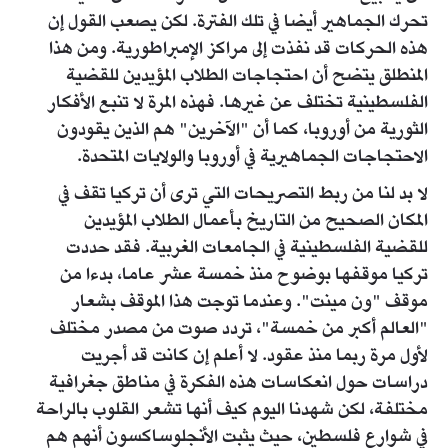
تحرك الجماهير أيضا في تلك الفترة. لكن يصعب القول إن
هذه الحركات قد نفذت إلى مراكز الإمبراطورية. ومن هذا
المنطلق يتضح أن احتجاجات الطلاب المؤيدين للقضية
الفلسطينية تختلف عن غيرها. فهذه المرة لا تنبع الأفكار
الثورية من أوروبا، كما أن "الآخرين" هم الذين يقودون
الاحتجاجات الجماهيرية في أوروبا والولايات المتحدة.
لا بد لنا من ربط التصريحات التي ترى أن تركيا تقف في
المكان الصحيح من التاريخ بأعمال الطلاب المؤيدين
للقضية الفلسطينية في الجامعات الغربية. فقد حددت
تركيا موقفها بوضوح منذ خمسة عشر عاما، بدءا من
موقف "ون مينت". وعندما توجت هذا الموقف بشعار
"العالم أكبر من خمسة"، تردد صوت من مصدر مختلف
لأول مرة ربما منذ عقود. لا أعلم إن كانت قد أجريت
دراسات حول انعكاسات هذه الفكرة في مناطق جغرافية
مختلفة، لكن شهدنا اليوم كيف أنها تشعر القلوب بالراحة
في شوارع فلسطين، حيث يثبت الأنجلوساكسون أنهم هم