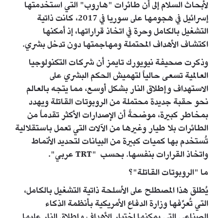
لأبحاث السلام إلى أن طائرات "هاروب" التي استخدمتها
إسرائيل في هجومها على سوريا في 2017، كانت ذاتية
التشغيل بالكامل وحرة في اتخاذ قراراتها، إذ أمكنها
اكتشاف الأهداف المحتملة ومهاجمتها دون تدخل بشري.
وذكرت صحيفة نيويورك تايمز أن شركات التكنولوجيا
العالمية تسعى حالياً لتهميش الحكم البشري على
الاستهداف وإطلاق النار بشكل أوسع، مما يتجه بالعالم
نحو حقبة جديدة محتملة من الروبوتات القاتلة ويهدد
بمخاطر كبيرة، موضحةً أن الإصدارات الأكثر تقدماً من
الطائرات بلا طيار وغيرها من الآلات التي تعمل باستقلالية
تُستخدم بها كميات كبيرة من البيانات لتحديد الأنماط
واتخاذ القرارات بنفسها. بحسب "TRT عربي".
ما "الروبوتات القاتلة"؟
يُطلق هذا المصطلح على الأسلحة ذاتية التشغيل بالكامل،
التي تُعرِّفها وزارة الدفاع الأمريكية بأنظمة الذكاء
الصناعي التي يمكنها اختيار الأهداف وإطلاق النار عليها