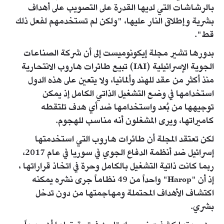
بالرشاشات التي لديها القدرة على التصويب على أهداف
بشرية وإطلاق النار عليها، "ولكن لم تستخدمهم لفعل ذلك
قط".
بدورها تشير مجلة إيكونوميست إلى أن شركة الصناعات
الجوية الإسرائيلية (IAI) تبيع طائرات هاروب الانتحارية
منذ أكثر من عقد للهند وألمانيا، ولا يتعين على هذه الدول
استخدامها في وضع التشغيل الذاتي الكامل إذ يمكن
توجيهها من بُعد واستخدامها ضد أي هدف تلتقطه
كاميراتها، ويرى المشغلون أنه مناسب للهجوم.
لكن تعتقد المجلة أن طائرات هاروب التي استخدمتها
إسرائيل ضد أنظمة الدفاع الجوي في سوريا في عام 2017،
ربما كانت ذاتية التشغيل بالكامل وحرة في اتخاذ قراراتها ،
إذ أن "Harop" واحداً من 49 نظاماً جرى نشره يمكنه
اكتشاف الأهداف المحتملة ومهاجمتها من دون تدخل
بشري.