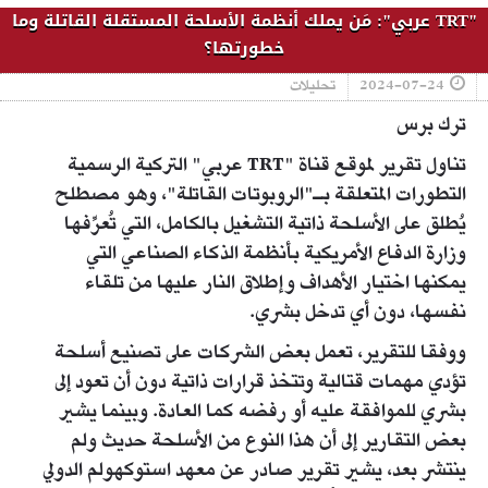
"TRT عربي": مَن يملك أنظمة الأسلحة المستقلة القاتلة وما
خطورتها؟
2024-07-24
تحليلات
ترك برس
تناول تقرير لموقع قناة "TRT عربي" التركية الرسمية
التطورات المتعلقة بـ"الروبوتات القاتلة"، وهو مصطلح
يُطلق على الأسلحة ذاتية التشغيل بالكامل، التي تُعرِّفها
وزارة الدفاع الأمريكية بأنظمة الذكاء الصناعي التي
يمكنها اختيار الأهداف وإطلاق النار عليها من تلقاء
نفسها، دون أي تدخل بشري.
ووفقا للتقرير، تعمل بعض الشركات على تصنيع أسلحة
تؤدي مهمات قتالية وتتخذ قرارات ذاتية دون أن تعود إلى
بشري للموافقة عليه أو رفضه كما العادة. وبينما يشير
بعض التقارير إلى أن هذا النوع من الأسلحة حديث ولم
ينتشر بعد، يشير تقرير صادر عن معهد استوكهولم الدولي