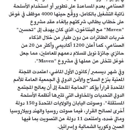
الصناعي بعدم المساعدة على تطوير أو استخدام الأسلحة
ذاتية التشغيل بالكامل، ووقَّع حينها 4000 موظف في غوغل
على خطاب يطالب شركتهم بإلغاء عقد مشروع
"Maven" مع البنتاغون، الذي كان يهدف إلى "تحسين"
ضربات الطائرات من دون طيار من خلال الذكاء
الصناعي، كما أعلن 1200 أكاديمي وأكثر من 20 من
حائزي جائزة نوبل للسلام دعمهم للعاملين، مما جعل
غوغل تتخلى عن عملها في مشروع "Maven".
وفي شهر ديسمبر/كانون الأول الماضي، اعتمدت اللجنة
المعنية بنزع السلاح والأمن الدولي في الجمعية العامة للأمم
المتحدة قراراً يؤكد "الحاجة الملحة إلى أن يعالج المجتمع
الدولي التحديات والمخاوف التي تثيرها أنظمة الأسلحة
المستقلة". وصوتت اليابان والولايات المتحدة و150 دولة
أخرى لصالح القرار، فيما صوتت روسيا والهند وبيلاروسيا
ومالي ضده، وامتنعت 11 دولة عن التصويت بما فيها
الصين وكوريا الشمالية وإسرائيل.