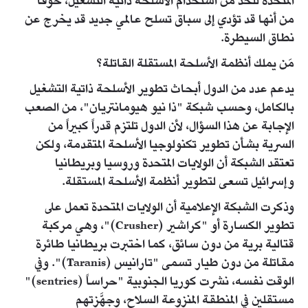
المتحدة للحد من استخدام الأسلحة ذاتية التشغيل، خوفاً
من أنها قد تؤدي إلى سباق تسلح عالمي جديد قد يخرج عن
نطاق السيطرة.
مَن يملك أنظمة الأسلحة المستقلة القاتلة؟
يدعم عدد من الدول أبحاث تطوير الأسلحة ذاتية التشغيل
بالكامل، وحسب شبكة "ذا نيو هيومانتريان"، من الصعب
الإجابة عن هذا السؤال، لأن الدول تلتزم قدراً كبيراً من
السرية بشأن تطوير تكنولوجيا الأسلحة المتقدمة، ولكن
تعتقد الشبكة أن الولايات المتحدة وروسيا وبريطانيا
وإسرائيل تسعى لتطوير أنظمة الأسلحة المستقلة.
وذكرت الشبكة الإعلامية أن الولايات المتحدة تعمل على
تطوير الكسارة أو "كراشير (Crusher)"، وهي مركبة
قتالية برية من دون سائق، كما اختبرت بريطانيا طائرة
مقاتلة من دون طيار تسمى "تارانيس (Taranis)". وفي
الوقت نفسه، نشرت كوريا الجنوبية "حراساً (sentries)"
مستقلين في المنطقة المنزوعة السلاح، وجهَّزتهم