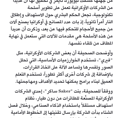
من جهتها كشفت نيويورك تايمز في تحقيق لها أن عديداً
من الشركات الأوكرانية تعمل على تطوير أسلحة
تكنولوجية، تجعل الحكم البشري حول الاستهداف وإطلاق
النار أمراً ثانوياً، إذ بات عدد المصانع في أوكرانيا يصنع آلات
من جميع الأحجام للتحكم فيها عن بعد، وذكرت أن عديداً
من هذه الأسلحة هي مقدمات للآلات التي ستعمل في نهاية
المطاف من تلقاء نفسها.
وأوضحت الصحيفة أن بعض الشركات الأوكرانية، مثل
"فيري"، تستخدم الخوارزميات الأساسية، التي تحلل
الصور وتفسرها وتساعد الآلة على اتخاذ القرارات،
بالإضافة إلى شركات أخرى أكثر تطوراً، تستخدم التعلم
العميق لبناء برامج يمكنها تحديد الأهداف ومهاجمتها.
ووفقاً للصحيفة، بنت "Saker ساكر"، إحدي الشركات
الأوكرانية المصنِّعة للطائرات من دون طيار، نظام
استهداف مستقلاً باستخدام الذكاء الصناعي، وخلال فصل
الشتاء بدأت الشركة بإرسال تقنيتها إلى الخطوط الأمامية