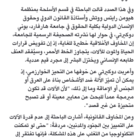
وفي هذا الصدد قالت الباحثة في قسم الأسلحة بمنظمة
هيومن رايتس ووتش وأستاذة القانون الدولي وحقوق
الإنسان الدولية بكلية الحقوق في جامعة هارفارد، بوني
دوكيرتي، في حوار لها نشرته الصحيفة الرسمية للجامعة،
إن المخاوف الأخلاقية خطيرة للغاية، إذ إن تفويض قرارات
الحياة والموت للآلات، يتجاوز الخط الأحمر، وسيُفقد العنف
طابعه الإنساني ويختزل البشر إلى مجرد قيم عددية.
وأعربت دوكيرتي عن خوفها من التحيز الخوارزمي، إذ
يمكن أن تميّز الآلة ضد الأشخاص بناءً على العرق أو
الجنس أو الإعاقة وما إلى ذلك، "لأن الآلات قد تكون
مبرمجة عمداً للبحث عن معايير معينة أو قد تصبح
متحيزة عن غير قصد".
وعن المخاوف القانونية، أشارت الباحثة إلى عدم قدرة الآلات
على التمييز بين الجنود والمدنيين، مردفةً: "حتى لو تمكنت
التكنولوجيا من التغلب على هذه المشكلة، فإنها تفتقر إلى