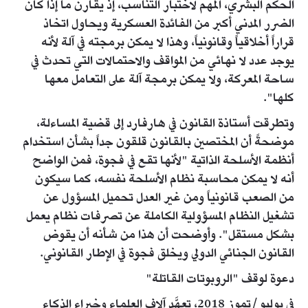
الحكم البشري، المهم لاختبار التناسب، إذ يقارن ما إذا كان
الضرر المدني أكبر من الفائدة العسكرية ويحاول اتخاذ
قراراً أخلاقياً وقانونياً، وهذا لا يمكن برمجته في آلة لأنه
يوجد عدد لا نهائي من المواقف والاحتمالات التي تحدث في
ساحة المعركة، ولا يمكن برمجة آلة على التعامل معها
كلها".
وتطرقت أستاذة القانون في هارفارد إلى قضية المساءلة،
موضحةً أن المختصين بالقانون قلقون جداً بشأن استخدام
أنظمة الأسلحة الذاتية "لأنها تقع في فجوة، فمن الواضح
أنه لا يمكن محاسبة نظام الأسلحة نفسه، كما سيكون
من الصعب قانونياً ومن غير العدل تحميل المسؤول عن
تشغيل النظام المسؤولية الكاملة عن تصرفات نظام يعمل
بشكل مستقل". وأوضحت أن هذا من شأنه أن يقوض
القانون الجنائي الدولي ويخلق فجوة في الإطار القانوني.
دعوة لوقف "الروبوتات القاتلة"
في يوليو/تموز 2018، تعهَّد آلاف العلماء وخبراء الذكاء