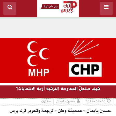
كيف ستحلّ المعارضة التركية أزمة الانتخابات؟
2014-08-20
حسين يايمان
مقالات
حسين يايمان - صحيفة وطن - ترجمة وتحرير ترك برس