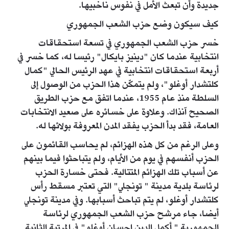
جديدة وأن تبعث الأمل في نفوس ناخبيها.
كيف سيكون وضع حزب الشعب الجمهوري
خسر حزب الشعب الجمهوري في تسعة استحقاقات
انتخابية عندما كان "دينيز بايكال" رئيسا له، كما خسر في
أربعة استحقاقات انتخابية في عهد الرئيس الحالي "كمال
كلتشدار أوغلو"، ولم يتمكّن هذا الحزب من الوصول إلى
السلطة منذ عام 1955، عندما اتفق مع حزب الطريق
الصحيح آنذاك. وعلاوة على خسائره على صعيد الانتخابات
العامة، فقد بدأ الحزب يفقد المدن المعروفة بولائها له.
وعلى الرغم من كل هذه الهزائم، لم يحاسب القائمون على
الحزب أنفسهم في يوم من الأيام، ولم يتباحثوا فيما بينهم
عن أسباب تلك الهزائم المتتالية. فحتى خسارة الحزب
لرئاسة بلدية مدينة " تونجلي" التي تعتبر مسقط رأس
كلتشدار أوغلو، لم يتم تباحث أسبابها. وفي مدينة تونجلي
أيضا، جاء مرشح حزب الشعب الجمهوري لرئاسة
الجمهورية " أكمل الدين إحسان أوغلو" في المرتبة الثانية