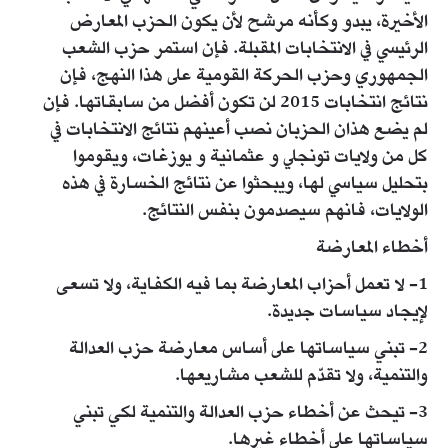
الأخيرة، يبدو وكأنه مرشح لأن يكون الحزب المعارض
الرئيسي في الانتخابات المقبلة. فإن استمر حزب الشعب
الجمهوري وحزب الحركة القومية على هذا النهج، فإن
نتائج انتخابات 2015 لن تكون أفضل من سابقاتها. فإن
لم يضع هذان الحزبان نصب أعينهم نتائج الانتخابات في
كل من ولايات تونجلي و عثمانية و يوزغات، ويقوموا
بتحليل سياسي لها، ويبحثوا عن نتائج الخسارة في هذه
الولايات، فانهم سيصدمون بنفس النتائج.
أخطاء المعارضة
1- لا تعمل أحزاب المعارضة بما فيه الكفاية، ولا تسعى
لإيجاد سياسات جديدة.
2- تبني سياساتها على أساس معارضة حزب العدالة
والتنمية، ولا تقدّم للشعب مشاريعها.
3- تيحث عن أخطاء حزب العدالة والتنمية لكي تبني
سياساتها على أخطاء غيرها.