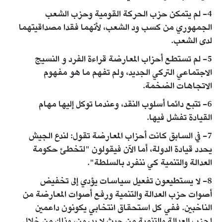
4- لم يتمكن حزب الحركة القومية وحزب الشعب
الجمهوري من كسب ود الشعب، لأنهما فقدا مصداقيتهما
لدى الشعب.
5- لم تستطع أحزاب المعارضة قراءة الفرد و النسيج
الاجتماعي التركي الجديد، ولم تفهم ما هو مفهوم
الاتجاهات الضخمة.
6- تتبع دائما أسلوب النقد، وعندما توكل إليها مهام
القيادة تفشل فيها.
7- في السابق كانت أحزاب المعارضة تقول: لندع الجيش
يحدد قيادة الدولة، أما الآن فيقولون "لتخطئ حكومة
العدالة والتنمية كي ننفرد بالسلطة".
8- لا يستطيعون تفعيل سياسات يؤدي إلى تخفيض
أصوات حزب العدالة والتنمية ورفع أصوات المعارضة من
الناخبين. ففي كل استحقاق انتخابي يكونون داعمين
لحزب العدالة والتنمية من حيث لا يدرون، وذلك من خلال