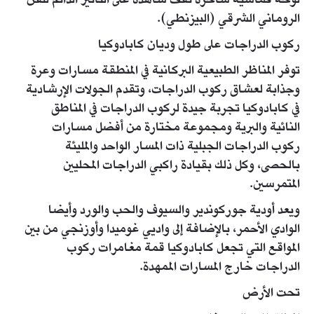
لوحة قماشية ساحرة تقف شاهدة على التأثير الدائم للفن
الروماني الشرقي (البيزنطي).
ركوب الدراجات على طول وديان كابادوكيا
توفر المناظر الطبيعية البركانية في المنطقة مسارات وعرة
وجذابة لعشاق ركوب الدراجات، وتقدم الجولات الإرشادية
في كابادوكيا تجربة جيدة لركوب الدراجات في المناطق
النائية والبرية ومجموعة مختارة من أفضل مسارات
ركوب الدراجات الجبلية ذات المسار الواحد والمليئة
بالحصى، وكل ذلك بقيادة راكبي الدراجات المحليين
المتمرسين.
ويعد أودية جوركوندير والسيوف والحب والورد وأيضا
الوادي الأحمر، بالإضافة إلى واديي غوميدا وأوزنجي من بين
المواقع التي تجعل كابادوكيا قمة مغامرات ركوب
الدراجات خارج المسارات الممهدة.
تحت الأرض