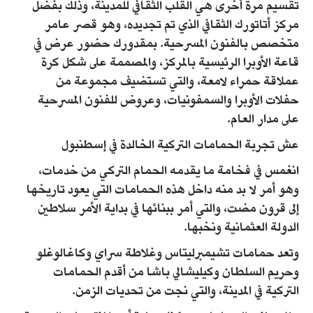
تقسيم مرة أخرى هي القلب الثقافي للمدينة، وذلك بفضل
مركز أتاتورك الثقافي الذي تم تجديده، وهو قصر عامر
متخصص بالفنون المسرحية. بمقدورك حضور عرض في
قاعة الأوبرا الرئيسية بالمركز، والمصممة على شكل كرة
عملاقة حمراء لامعة، والتي تستضيف مجموعة من
حفلات الأوبرا والسمفونيات، وعروض للفنون المسرحية
على مدار العام.
عش تجربة الحمامات التركية الخالدة في إسطنبول
انغمس في فخامة ما يقدمه الحمام التركي من خدمات،
وهو أمر لا بد منه داخل هذه الحمامات التي يعود تاريخها
إلى قرون مضت، والتي أمر ببنائها في بداية الأمر سلاطين
الدولة العثمانية ونخبها.
وتعد حمامات تشيمبرليتاس وغلاطة سراي وكاغالوغلو
وحريم السلطان وكيليشالي باشا من أقدم الحمامات
التركية في المدينة، والتي نجت من تحديات الزمن.