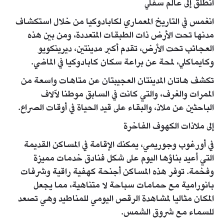
انطلق إلى عالم سفلي
انغمس في التاريخ المعماري لكابادوكيا من خلال استكشاف
مدنها تحت الأرض ذات الطبقات المتعددة، ومن بين هذه
العجائب تحت الأرض، تقدم أكبر مدينتين، ديرينكويو
وكايماكلي، لمحة عن براعة سكان كابادوكيا في الماضي.
تكشف هاتان المدينتان العجيبتان عن متاهات واسعة من
الممرات والغرف، والتي كانت في السابق موطنا لآلاف
الباحثين عن ملاذ، والبقاء على قيد الحياة في أوقات الصراع.
إلى ملاذات الكهوف الفاخرة
في أورغوب وجوريمي، يمكنك الإقامة في المساكن القديمة
التي أعيد بناؤها اليوم على شكل فنادق خدمات مميزة
وفخمة. توفر هذه المساكن أجنحة كهفية راقية وشرفات
بانورامية مع حمامات سباحة لا متناهية، مما يجعل
المكان مثاليا لمشاهدة الرقص اليومي للمناطيد وهي تصعد
للسماء مع شروق الشمس.