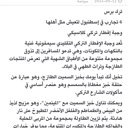
2024-09-12
سياحة
ترك برس
6 تجارب في إسطنبول لتعيش مثل أهلها
وجبة إفطار تركي كلاسيكي
تُعد وجبة الإفطار التركي التقليدي سيمفونية غنية
بالنكهات والمكونات، وهي تدعو المسافرين إلى تذوق
مجموعة متنوعة من الأطباق الشهية التي تعرض المنتجات
الطازجة وتراث الطهي في البلاد.
تخيل أنك تبدأ يومك بخبز السميت الطازج، وهو عبارة عن
حلقة خبز مغطاة بالسمسم وهو عنصر أساسي في
مأكولات الشارع التركي.
ويمكنك تناول خبز السميت مع "المينمين"، وهو مزيج لذيذ
من البيض والطماطم والفلفل الأخضر المطبوخ على نار
هادئة. يتم تزيين الطاولة بمجموعة من المربى المحلية
والفواكه الطازجة والمكسرات المتنوعة، مما يوفر خيارات