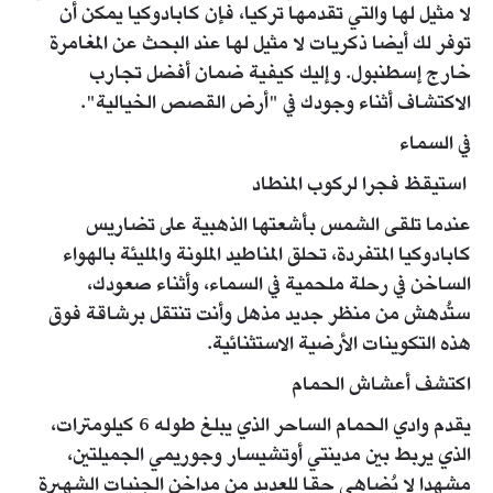
لا مثيل لها والتي تقدمها تركيا، فإن كابادوكيا يمكن أن
توفر لك أيضا ذكريات لا مثيل لها عند البحث عن المغامرة
خارج إسطنبول. وإليك كيفية ضمان أفضل تجارب
الاكتشاف أثناء وجودك في "أرض القصص الخيالية".
في السماء
استيقظ فجرا لركوب المنطاد
عندما تلقى الشمس بأشعتها الذهبية على تضاريس
كابادوكيا المتفردة، تحلق المناطيد الملونة والمليئة بالهواء
الساخن في رحلة ملحمية في السماء، وأثناء صعودك،
ستُدهش من منظر جديد مذهل وأنت تنتقل برشاقة فوق
هذه التكوينات الأرضية الاستثنائية.
اكتشف أعشاش الحمام
يقدم وادي الحمام الساحر الذي يبلغ طوله 6 كيلومترات،
الذي يربط بين مدينتي أوتشيسار وجوريمي الجميلتين،
مشهدا لا يُضاهى حقا للعديد من مداخن الجنيات الشهيرة