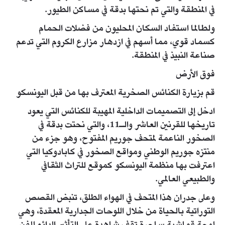
في المنطقة والتي تم نحتها بدقة في مساكن الطيور.
ولطالما استفاد السكان المحليون من فضلات الحمام
كسماد قوي، مما أسهم في ازدهار مزارع الكروم التي تدعم
صناعة النبيذ في المنطقة.
فوق الأرض
قم بزيارة الكنائس الصخرية المعترف بها من قبل اليونسكو
ادخل إلى التصميمات الداخلية المهيبة للكنائس التي يعود
تاريخها للقرنين العاشر والـ11، والتي نحتت بدقة في
الصخور الناعمة لمتحف جوريم المفتوح، وهو جزء من
منتزه جوريم الوطني ومواقع الصخور في كابادوكيا التي
اعترفت بها منظمة اليونسكو كموقع للتراث الثقافي
والطبيعي العالمي.
وعلى جدران هذا المتحف في الهواء الطلق، تنبض القصص
التوراتية بالحياة من خلال اللوحات الجدارية المعقدة، وهي