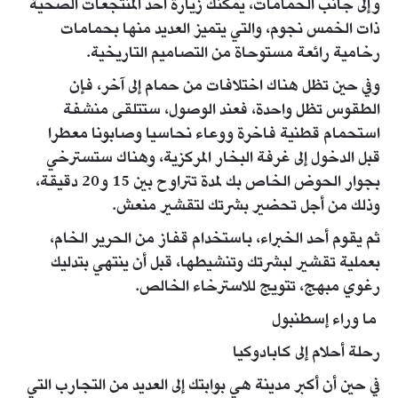
وإلى جانب الحمامات، يمكنك زيارة أحد المنتجعات الصحية
ذات الخمس نجوم، والتي يتميز العديد منها بحمامات
رخامية رائعة مستوحاة من التصاميم التاريخية.
وفي حين تظل هناك اختلافات من حمام إلى آخر، فإن
الطقوس تظل واحدة، فعند الوصول، ستتلقى منشفة
استحمام قطنية فاخرة ووعاء نحاسيا وصابونا معطرا
قبل الدخول إلى غرفة البخار المركزية، وهناك ستسترخي
بجوار الحوض الخاص بك لمدة تتراوح بين 15 و20 دقيقة،
وذلك من أجل تحضير بشرتك لتقشير منعش.
ثم يقوم أحد الخبراء، باستخدام قفاز من الحرير الخام،
بعملية تقشير لبشرتك وتنشيطها، قبل أن ينتهي بتدليك
رغوي مبهج، تتويج للاسترخاء الخالص.
ما وراء إسطنبول
رحلة أحلام إلى كابادوكيا
في حين أن أكبر مدينة هي بوابتك إلى العديد من التجارب التي