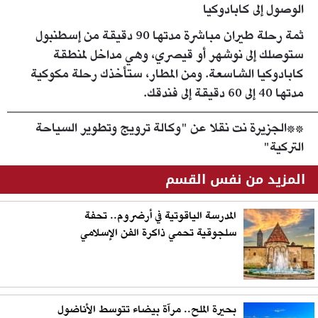
الوصول إلى كابادوكيا
ثمة رحلة طيران مباشرة مدتها 90 دقيقة من إسطنبول
ستوصلك إلى نوشهر أو قيصري، وهي مداخل لمنطقة
كابادوكيا الشاسعة. ومن المطار، ستأخذك رحلة مكوكية
مدتها 40 إلى 60 دقيقة إلى فندقك.
**الجزيرة نت نقلا عن "وكالة ترويج وتطوير السياحة
التركية"
المزيد من نفس القسم
المدرسة الياقوتية في أرضروم.. تحفة
سلجوقية تحمي ذاكرة الفن الإسلامي
بحيرة الملح.. مرآة بيضاء تتوسط الأناضول