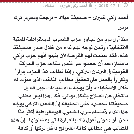
2015-07-11
أحمد زكي غيبري
مقالات
أحمد زكي غيبري – صحيفة ميلاد – ترجمة وتحرير ترك
برس
منذ أول يوم من تجاوز حزب الشعوب الديمقراطية للعتبة
الانتخابية، ونحن نوجه لهم نداء من خلال صدر صحيفتنا
هذه. فقد سنحت لهم الفرصة لأن يثبتوا أنّهم حزب تركي
بامتياز، بعد أن حصلوا على نفس مقاعد حزب الحركة
القومية في البرلمان التركي. وإننا نطالب هذا الحزب مِراراً
وتكراراً بالعمل على تحقيق مطالب الناخب الذي صوّت له
خلال الانتخابات، وأن يوجّه نداء لقيادات جبل قنديل
بالتخلي عن السلاح بشكل نهائي. فكل هذا ليس مطلب
صحيفتنا فحسب. ففي الحقيقة إنّ الشعب التركي يوجّه
هذا النداء لأعضاء حزب الشعوب الديمقراطية أكثر منّا
نحن. أو دعوني أقول ذلك بالعبارة التي يفضلونها "إنّ هذه
المطالب هي مطالب كافة الشرائح داخل تركيا أو كافة