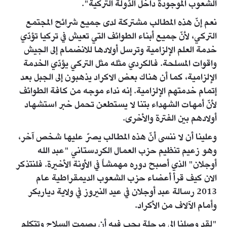
الشعوب الموجودة داخل الدّولة التركية".
نعم إنّ هذه المطالب مشتركة لدى جميع شرائح المجتمع
التركي، لأنّ جميع أبناء الطوائف التي تعيش في تركيا تؤدّي
خدمة العلم الإلزامية وترسل أولادها للانضمام إلى الجيش
واقوات المسلحة. فالكردي مثله مثل التركي يؤدّي الخدمة
الإلزامية، كما أن هناك بعض الاكراد يذهبون إلى الجبل بعد
إتمام خدمتهم الإلزامية. إنه نداء موجه من كافة الطوائف
لأنّ أمهات الشهداء بتنا لا يستطعن تحمل خبر استشهاد
أولادهم بين الفترة والأخرى.
وعلينا أن لا ننسى أنّ هذه المطالب يصرّ عليها شخص آخر،
وهو زعيم تنظيم حزب العمال الكردستاني "عبد الله
أوجلان" الذي أصبح دوره مهمشاً في الأونة الأخيرة. فلنتذكر
الان كيف قرأ أعضاء حزب الشعوب الديمقراطية عام
2013 رسالة عبد أوجلان في عيد النيروز في ولاية دياربكر
وأمام الآلاف من الأكراد.
"لقد وصلنا إلى مرحلة يجب فيه أن يصمت السلاح وتتكلم