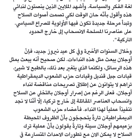
لغة الفكر والسياسة. وأشهد الملايين الذين ينصتون لندائي
هذه وأقول بأنّه حان الوقت لكي تصمت أصوات السلاح
وتبدأ مرحلة جديدة تكون فيها الأولوية للصراع السياسي.
على عناصرنا المسلحة الانسحاب إلى خارج الحدود
التركية".
وخلال السنوات الأخيرة وفي كل عيد نيروز جديد، فإنّ
أوجلان يبعث مثل هذه النداءات. لكن صحيح أنه يبعث بمثل
هذه الرسائل، ولكنما الذي يتغير بعد ذلك، بالطبع لا شيئ.
قيادات جبل قنديل وقيادات حزب الشعوب الديمقراطية
تراهم لا يتوانون عن إطلاق تصريحات مناقضة لنداء
أوجلان. فعلى الرغم من إصرار أوجلان بالتخلي عن السلاح
وانسحاب العناصر المقاتلة إلى خارج تركيا، إلّا أنّنا لا نجد
تنفيذاً عملياً لهذا النداء. فأعضاء حزب الشعوب
الديمقراطيةن تارةً يتحججّون بأنّ الظروف المحيطة
بزعيمهم أوجلان سيئة وتارةً يقولون بأنّ عملية ترك
السلاح لا يمكن الان مع تطورات الاحداث المتسارعة في