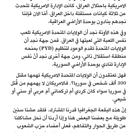
الامريكية باحتلال العراق، كانت الإدارة الامريكية تتحدث
عن ثلاثة كيانات مستقلة داخل العراق. أمّا الان فإننا
نجدهم ينادون بوحدة الأراضي العراقية.
وفي هذه الآونة نجد أن الولايات المتحدة الامريكية تلعب
نفس اللعبة التي لعبتها في العراق. فمن جهة نجد أن
الولايات المتحدة تقدم الوعود لتنظيم (PYD) بمنحه
منطقة استقلال ذاتي، ومن جهة أخرى نجد أنّ نفس
الإدارة تنادي بوحدة الأراضي السورية.
فهل تعتقدون أن الولايات المتحدة الامريكية تهمها مقتل
300 ألف شخص في سوريا؟. فالامريكان لا يهمهم من قُتل
في سوريا سواء كان كردي أم تركماني أم عربي أو سني أو
شيعي.
إنّ هذه البقعة الجغرافيا قدرنا المشترك. فلقد عشنا سنين
طويلة مع بعضنا البعض هنا وإذا أردنا أن نحل مشاكلنا
عن طريق الحوار والتفاهم، فعلى أعضاء حزب الشعوب