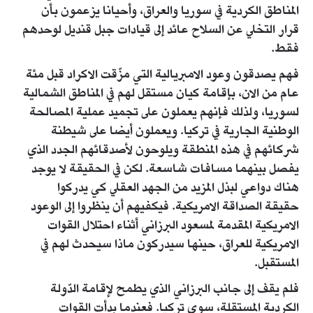
المناطق الكردية في سوريا والعراق، وأحيانا يزعمون بأن
قرار التخلي عن السلاح عائد إلى قيادات جبل قنديل لوحدهم
فقط.
فهم يصدقون وعود الامبريالية التي مزّقت الاكراد قبل مئة
عام من الان، بإقامة كيان مستقل لهم في المناطق الشمالية
لسوريا، ولذلك فإنهم يعملون على تجميد عملية المصالحة
الوطنية الجارية في تركيا. ويعملون أيضا على شيطنة
شركائهم في هذه المنطقة ويلوحون لأصدقائهم الجدد الذي
يفصل بينهما مسافات شاسعة. لكن في الحقيقة لا يوجد
هناك دواعي لبذل المزيد من الجهد العقلي كي يدركوا
حقيقة الصداقة الامريكية. فيكفيهم أن ينظروا إلى الوعود
الامريكية المقدمة لمسعود البرزاني أثناء احتلال القوات
الامريكية للعراق، حينها سيدركون ماذا سيحدث لهم في
المستقبل.
فلم يقف إلى جانب البرزاني الذي يطمح لإقامة الدّولة
الكردية المستقلة، سوى تركيا. فعندما بدأت القوات