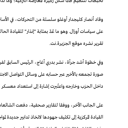
تخبطات لتنظيم طالما شكل ركيزة المعارضة التركية؟ وما تداع
على سياسات أوزال. وهو ما عُدّ بمثابة "إنذار" للقيادة ال
تقرير نشره موقع الجزيرة.نت.
وفي خطوة أشد جرأة، نشر بدري أغاج، الرئيس السابق لفرع
صورة تجمعه بالأخير عبر حسابه على وسائل التواصل الاجتم
داخل الحزب وخارجه واعتُبرت إشارة إلى استعداد معسكر كلي
على الجانب الآخر، ووفقا لتقارير صحفية، دفعت الشائعات
القيادة المركزية إلى تكثيف جهودها لاتخاذ تدابير جديدة لم