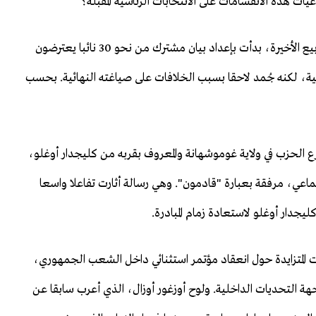
يات هذه الانقسامات على الانتخابات الرئاسية المقبلة؟
وقاد أنصار كليجدار أوغلو سلسلة من التحركات، في الأسابيع الأخيرة، بدأت بإعداد بيان مشترك من نحو 30 نائبا يعترضون
حالية، لكنه جُمد لاحقا بسبب الخلافات على صياغته النهائية. بحسب
 الحزب في ولاية غوموشهانة والمعروف بقربه من كليجدار أوغلو،
اعي، مرفقة بعبارة "قادمون". وهي رسالة أثارت تفاعلا واسعا
جدار أوغلو لاستعادة زمام المبادرة.
 المتزايدة حول انعقاد مؤتمر استثنائي داخل الشعب الجمهوري،
واجهة التحديات الداخلية. ولوح أوزغور أوزال، الذي أعرب سابقا عن