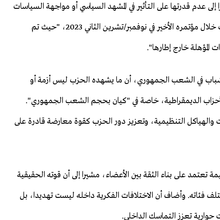
لى عدم قدرتها على التأثير في المشهد السياسي أو مواجهة السياسات
الحكومية. مسلطا الضوء على انقسام شهدته أروقة الحزب خلال مؤتمره الأخير في نوفمبر/تشرين الثاني 2023، "حيث تم
 المؤهلة خارج إطارها".
باب في الشعب الجمهوري، أن ما يشهده الحزب ليس أزمة أو
أحزاب الديمقراطية، خاصة في "كيان بحجم الشعب الجمهوري".
ت والهياكل التنظيمية، وتعزيز دور الحزب كقوة معارضة قادرة على
تعتمد على بناء الثقة بين الأعضاء، مشيرا إلى أن قوته الحقيقية
 فئاته. وأضاف أن الاختلافات الفكرية داخله ليست تهديدا، بل
حوارية تعزز التماسك الداخلي.