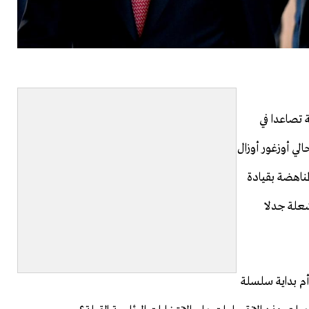
 تصاعدا في
الي أوزغور أوزال
ناهضة بقيادة
شعلة جدلا
م بداية سلسلة