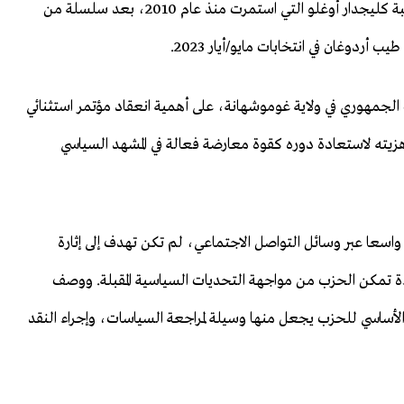
متوترة شهدت جولتين من التصويت، وأسفر عن إنهاء حقبة كليجدار أوغلو التي استمرت منذ عام 2010، بعد سلسلة من
أردوغان في انتخابات مايو/أيار 2023.
جمهوري في ولاية غوموشهانة، على أهمية انعقاد مؤتمر استثنائي
زيته لاستعادة دوره كقوة معارضة فعالة في المشهد السياسي
واسعا عبر وسائل التواصل الاجتماعي، لم تكن تهدف إلى إثارة
ءة تمكن الحزب من مواجهة التحديات السياسية المقبلة. ووصف
م الأساسي للحزب يجعل منها وسيلة لمراجعة السياسات، وإجراء النقد