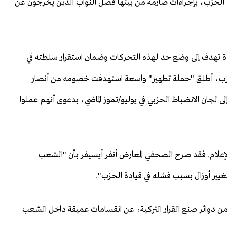
ة الحزب، بإجراءات صارمة من بينها فصل النواب الذين يخرجون عن
 تهدف إلى وضع حد لهذه التحركات وضمان استقرار سلطته في
 الحزب، أطلق "حملة تطهير" واسعة استهدفت خصومه من أنصار
حالة 394 عضوا دفعة واحدة إلى لجان الانضباط الحزبي في يوليو/تموز الماضي، بدعوى أنهم عملوا
لإعلام. فقد صرح الصحفي المعارض أنفر أيسيفر بأن "الشعب
يير أوزال بسبب فشله في قيادة الحزب".
ن دوائر صنع القرار التركية، عن انقسامات عميقة داخل الشعب