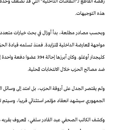
رفضه القاطع لـ"النقاشات الداخلية" التي قد تُضعف وحد
هذه التوجيهات.
وبحسب مصادر مطلعة، بدأ أوزال في بحث خيارات متعددة
مواجهة المعارضة الداخلية المتزايدة. فمنذ تسلمه قيادة
كليجدار أوغلو. وكان أبرزها إ
ضد مصالح الحزب خلال الانتخابات المحلية.
ولم يقتصر الجدل على أروقة الحزب، بل امتد إلى وسائل ا
الجمهوري سيشهد انعقاد مؤتمر استثنائي قريبا، وسيتم تغ
وكشف الكاتب الصحفي عبد القادر سلفي، المعروف بقربه م