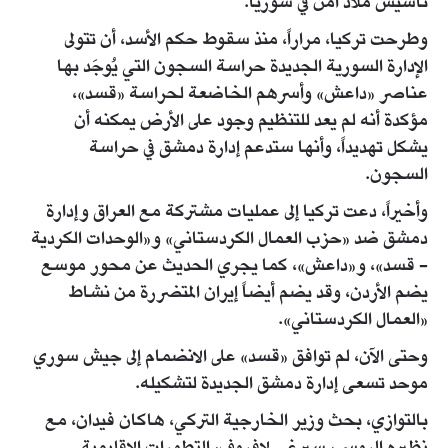
تأسيس ملاذ آمن في سوريا.
وطرحت تركيا، مراراً، منذ سقوط حكم الأسد، أن تتولى
الإدارة السورية الجديدة حراسة السجون التي يُوجَد بها
عناصر «داعش» وأسرهم الخاضعة لحراسة «قسد»،
مؤكدة أنه لم يعد للتنظيم وجود على الأرض يمكنه أن
يشكل تهديداً، وأنها ستدعم إدارة دمشق في حراسة
السجون.
وأخيراً، دعت تركيا إلى عمليات مشتركة مع العراق وإدارة
دمشق ضد «حزب العمال الكردستاني» و«الوحدات الكردية
- قسد»، و«داعش»، كما يجري الحديث عن محور موسع
يضم الأردن، وقد يضم أيضاً إيران المتضررة من نشاط
«العمال الكردستاني».
وحتى الآن، لم توافق «قسد» على الانضمام إلى جيش سوري
موحد تسعى إدارة دمشق الجديدة لتشكيله.
بالتوازي، بحث وزير الخارجية التركي، هاكان فيدان، مع