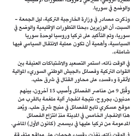
نظيره الروسي، سيرغي لافروف، التطورات الإقليمية
والوضع في سوريا.
وذكرت مصادر في وزارة الخارجية التركية، ليل الجمعة -
السبت، أن الوزيرين «بحثا التطورات الإقليمية والوضع في
سوريا، وتم التأكيد على تركيا وروسيا لوحدة سوريا
السياسية، وأهمية أن تكون عملية الانتقال السياسي فيها
شاملة».
في الوقت ذاته، استمر التصعيد والاشتباكات العنيفة بين
القوات التركية وفصائل «الجيش الوطني السوري» الموالية
لأنقرة و«قسد» على محاور القتال في شرق حلب.
وقُتِل 9 من عناصر الفصائل وأُصيب 15 آخرون، بينهم
مدنيون، بجروح، نتيجة انفجار آلية ملغمة بالقرب من
موقع عسكري تابع للفصائل في منبج شرق حلب. ويُعد
هذا الانفجار الخامس في المدينة منذ انتزاع الفصائل
المدعومة من تركيا عليها في ديسمبر (كانون الأول) الماضي.
في الوقت ذاته، نفذت «قسد» هجمات على مواقع متفرقة