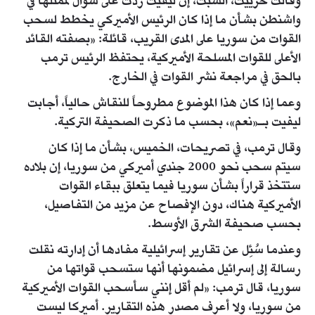
وقالت حرييت، السبت، إن ليفيت ردت على سؤال لممثلها في
واشنطن بشأن ما إذا كان الرئيس الأميركي يخطط لسحب
القوات من سوريا على المدى القريب، قائلة: «بصفته القائد
الأعلى للقوات المسلحة الأميركية، يحتفظ الرئيس ترمب
بالحق في مراجعة نشر القوات في الخارج.
وعما إذا كان هذا الموضوع مطروحاً للنقاش حالياً، أجابت
ليفيت بـ«نعم»، بحسب ما ذكرت الصحيفة التركية.
وقال ترمب، في تصريحات، الخميس، بشأن ما إذا كان
سيتم سحب نحو 2000 جندي أميركي من سوريا، إن بلاده
ستتخذ قراراً بشأن سوريا فيما يتعلق ببقاء القوات
الأميركية هناك، دون الإفصاح عن مزيد من التفاصيل،
بحسب صحيفة الشرق الأوسط.
وعندما سُئِل عن تقارير إسرائيلية مفادها أن إدارته نقلت
رسالة إلى إسرائيل مضمونها أنها ستسحب قواتها من
سوريا، قال ترمب: «لم أقل إنني سأسحب القوات الأميركية
من سوريا، ولا أعرف مصدر هذه التقارير. أميركا ليست