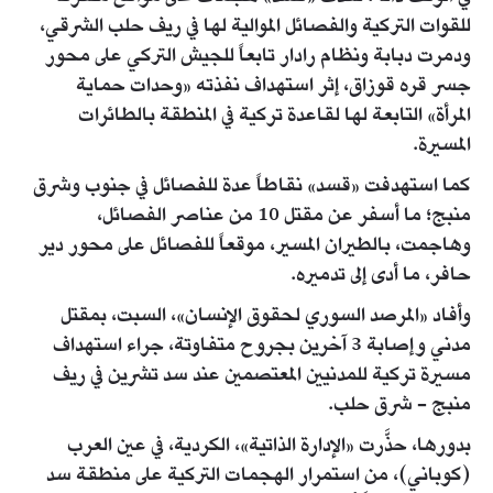
للقوات التركية والفصائل الموالية لها في ريف حلب الشرقي،
ودمرت دبابة ونظام رادار تابعاً للجيش التركي على محور
جسر قره قوزاق، إثر استهداف نفذته «وحدات حماية
المرأة» التابعة لها لقاعدة تركية في المنطقة بالطائرات
المسيرة.
كما استهدفت «قسد» نقاطاً عدة للفصائل في جنوب وشرق
منبج؛ ما أسفر عن مقتل 10 من عناصر الفصائل،
وهاجمت، بالطيران المسير، موقعاً للفصائل على محور دير
حافر، ما أدى إلى تدميره.
وأفاد «المرصد السوري لحقوق الإنسان»، السبت، بمقتل
مدني وإصابة 3 آخرين بجروح متفاوتة، جراء استهداف
مسيرة تركية للمدنيين المعتصمين عند سد تشرين في ريف
منبج - شرق حلب.
بدورها، حذَّرت «الإدارة الذاتية»، الكردية، في عين العرب
(كوباني)، من استمرار الهجمات التركية على منطقة سد