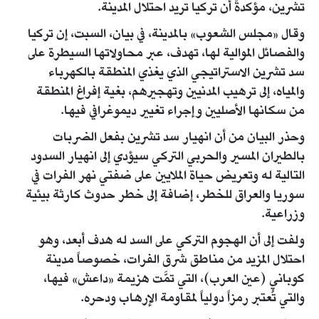
تشرين، مؤكدةً أن تركيا تريد احتلال المدينة.
وقال «مجلس الشعوب» بالمدينة، في بيان، السبت، إن تركيا
والفصائل الموالية لها، تهدف، عبر محاولاتها السيطرة على
سد تشرين الاستراتيجي الذي يغذي المنطقة بالكهرباء
والمياه، إلى ترهيب المدنيين وتهجيرهم، بغية إفراغ المنطقة
من سكانها الأصليين وإجراء تغيير ديموغرافي فيها.
وحذر البيان من أن انهيار سد تشرين بفعل الضربات
بالطيران المسير والحربي التركي سيؤدي إلى انهيار السدود
التالية له وتعريض حياة الملايين على ضفتي نهر الفرات في
سوريا والعراق للخطر، إضافة إلى خطر حدوث كارثة بيئية
وزراعية.
ولفت إلى أن الهجوم التركي على السد له هدف أبعد، وهو
احتلال المزيد من مناطق شرق الفرات، خصوصاً مدينة
كوباني (عين العرب)، التي تمَّت هزيمة «داعش» فيها،
والتي تُعتبر رمزاً دولياً لمقاومة الإرهاب ودحره.