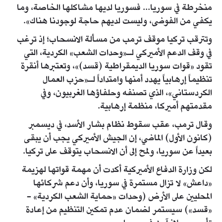
منخرطة في سوريا... فسوريا لديها مشاكلها الخاصة، وما
يكفي من الفوضى، وليست لديهم حاجة لوجودنا هناك».
وتترقب تركيا موقف ترمب من مسألة الانسحاب؛ إذ ترغب
في وقف الدعم الأميركي لـ«وحدات الشعب» الكردية، التي
تقود «قوات سوريا الديمقراطية (قسد)»، وتعتبرها أنقرة
تنظيماً إرهابياً يهدد أمنها وامتداداً لـ«حزب العمال
الكردستاني»، الذي تصنفه وحلفاؤها الغربيون، وفي
مقدمتهم أميركا، منظمة إرهابية.
وقال ترمب، عقب سقوط نظام بشار الأسد، في ديسمبر
(كانون الأول) الماضي، إن الجيش الأميركي يجب أن يبقى
بعيداً عن سوريا، ولمح إلى أن الانسحاب يتوقف على تركيا.
لكن وزارة الدفاع الأميركية أكدت أن مهمة قواتها لهزيمة
«داعش» لا تزال مستمرة في سوريا، وأن دعم شركائها
المحليين على الأرض (وحدات «حماية الشعب الكردية» -
«قسد») سيستمر لضمان عدم تمكين التنظيم من إعادة