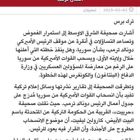
2025-02-02
تحليلات
ترك برس
أشارت صحيفة الشرق الاوسط إلى استمرار الغموض
وتصاعد التساؤلات في أنقرة عن موقف الرئيس الأميركي
دونالد ترمب، بشأن سوريا، وهل ينفذ خطته التي أعلنها
خلال ولايته الأولى، ويسحب القوات الأميركية من سوريا
على الرغم من معارضة المسؤولين العسكريين في وزارة
الدفاع (البنتاغون) والكونغرس لهذه الخطوة.
وتطرقت الصحيفة إلى تقارير نشرتها وسائل إعلام تركية
تفيد بأن انسحاب القوات الأميركية من سوريا مُدرَج على
جدول أعمال الرئيس دونالد ترمب. حيث نقلت صحيفة
«حرييت»، القريبة من الحكومة التركية عن المتحدثة باسم
البيت الأبيض، كارولين ليفيت، أن موضوع الانسحاب
مطروح على الأجندة، وأن القرار فيه يعود للرئيس.