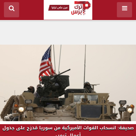
صحيفة: انسحاب القوات الأميركية من سوريا مُدرَج على جدول
أعمال ترمب