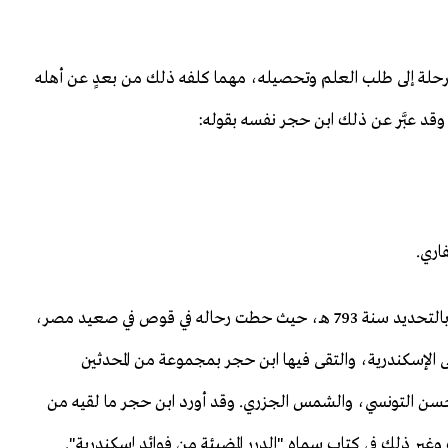
الرحلة إلى طلب العلم وتحصيله، مهما كلفه ذلك من بعدٍ عن أهله
د عبَّر عن ذلك ابن حجر نفسه بقوله:
اري.
فكانت أول رحلته إلى قوص وهو في العشرين من عمره، وبالتحديد سنة 793 هـ، حيث حطت رحاله في قوص في صعيد مصر،
له- رحلة إلى الإسكندرية، والتقى فيها ابن حجر بمجموعة من المحدثين
لحسن التونسي، والشمس الجزري. وقد أورد ابن حجر ما لقيه من
وغير ذلك في كتاب سماه "الدرر المضيئة من فوائد إسكندرية".