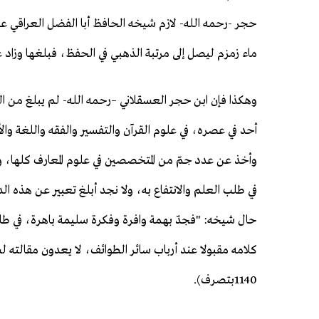
حجر -رحمه الله- لازم شيخه الحافظ أبا الفضل العراقي 
ماء زمزم ليصل إلى مرتبة الذهبي في الحفظ، فبلغها وزاد ع
وهكذا فإن ابن حجر العسقلاني –رحمه الله- لم يبلغ م
أحد في عصره، في علوم القرآن والتفسير والفقه واللغة وا
وأخذ عن عدد جمّ من المتخصصين في علوم المعارف كلها، ول
في طلب العلم والانتفاع به، ولا نجد أبلغ تعبير عن هذه 
حال شيخه: "فجدّ بهمة وافرة وفكرة سليمة باهرة، في طل
1140بتصرف).