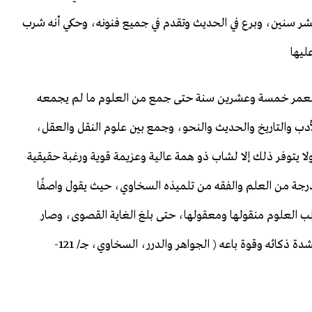
عشر سنين، وبرع في الحديث وتقدم في جميع فنونه، وحكي أنه شرب
ليها
ن العمر خمسة وعشرين سنة حتى جمع من العلوم ما لم يجمعه
لأدب والتاريخ والحديث والنحو، وجمع بين علوم النقل والعقل،
ا يتوفر ذلك إلا لشاب ذو همة عالية وعزيمة قوية ورغبة حقيقية
الدرجة من العلم والفقه من تلميذه السخاوي، حيث يقول واصفًا
ب العلوم منقولها ومعقولها، حتى بلغ الغاية القصوى، وصار
كلامه مقبولا عند أرباب سائر الطوائف، لا يعدون مقالته لشدة ذكائه وقوة باعه ( الجواهر والدرر، السخاوي، جـ/ 121-