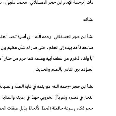
مات (ترجمة الإمام ابن حجر العسقلاني، محمد مقبول، ص2)
نشأته:
نشأ ابن حجر العسقلاني –رحمه الله - في أسرة تحب العلم
صالحة تأخذ بيده إلى العلم، حتى صار له شأن عظيم بين ال
أباً وأمًا، فحُرم من عطف أبيه وعلمه كما حرم من حنان أم
السؤدد بين الناس بالعلم والحديث.
نشأ ابن حجر –رحمه الله- مع يتمه في غاية العفة والصيانة
التجار في مصر، ولم يألُ الخروبي جهدًا في رعايته والعنا
حجر ذكاء وسرعة حافظة (لحظ الألحاظ بذيل طبقات الحفاظ، بن 