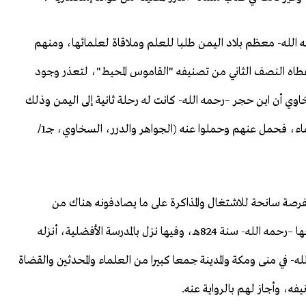
 الله- معظم بلاد اليمن طلبا للعلم وملاقاة لعلمائها، ومنهم
وأعطاه النصف الثاني من تصنيفه "القاموس المحيط"، لتعذر وجود
لسخاوي أن ابن حجر –رحمه الله- كانت له رحلة ثانية إلى اليمن وذلك
سنة 806هـ، بعد أن جاور بمكة، فلقي فيها كثير من العلماء، فحمل عنهم وحملوا عنه (الجواهر والدرر، السخاوي، جـ1/
فرصة سانحة للاشتغال والمذاكرة على ما يصادفونه هناك من
العلماء والشيوخ والمحدثين والمسندين، وكان آخر حجة حجها –رحمه الله- سنة 824هـ، وفيها نزل بالمدرسة الأفضلية، أنزله
- في منى ومكة والمدينة جمعا كبيرا من العلماء والمحدثين والقضاة
فه، وأجاز لهم بالرواية عنه.