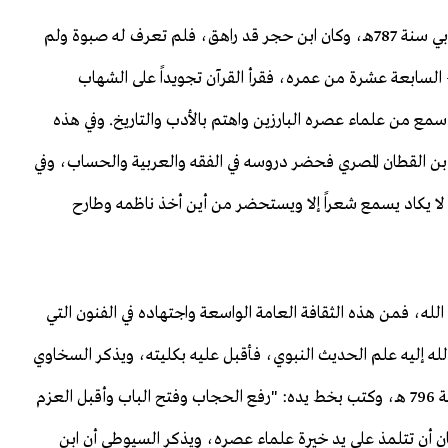
وظل ابن حجر في كنف وصيه يرعاه إلى أن مات الزكيّ الخروبي سنة 787هـ، وكان ابن حجر قد راهق، فلم تعرف له صبوة ولم
 حجر -رحمه الله- السابعة عشرة من عمره، فقرأ القرآن تجويداً على الشهاب
 من علماء عصره البارزين واهتم بالأدب والتاريخ. وفي هذه
 بن القطان المصري فحضر دروسه في الفقه والعربية والحساب، وفي
ى أنه لا يكاد يسمع شعراً إلا ويستحضر من أين أخذ ناظمه وطارح
حجر –رحمه الله، فمن هذه الثقافة العامة الواسعة واجتهاده في الفنون التي
ه إليه علم الحديث النبوي، فأقبل عليه بكليته، ويذكر السخاوي
أن ابن حجر -رحمه الله- لم يكثر في طلب الحديث إلا في سنة 796 هـ، وكتب بخط يده: "رفع الحجاب وفتح الباب وأقبل العزم
ن أن تتلمذ على يد خيرة علماء عصره، ويذكر السيوطي أن ابن