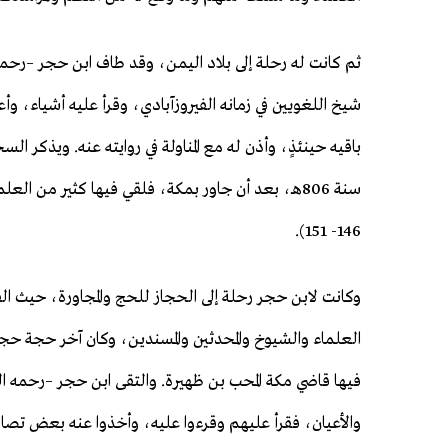
ثم كانت له رحلة إلى بلاد اليمن، وقد طاف ابن حجر –رحمه
شيخ اللغويين في زمانه الفيروزآبادي، وقرأ عليه أشياء، 
باقيه حينئذٍ، وأذن له مع المناولة في روايته عنه. ويذكر ا
146- 151).
وكانت لابن حجر رحلة إلى الحجاز للحج والمجاورة، حيث ال
فيها قاضي مكة المحب بن ظهيرة. والتقى ابن حجر –رحمه الله
والأعيان، فقرأ عليهم وقرءوا عليه، وأخذوا عنه بعض تصاني