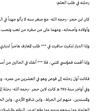
رحلته في طلب العلم:
كان ابن حجر –رحمه الله- مع صغر سنه لا يألو جهداً في 
وأولاده وأصحابه، ومهما عانى من سفره من تعب ونصب. وق
وإذا الديار تنكرت سافرت في *** طلب المعارف هاجراً لدياري
وإذا أقمت فمؤنسي كتبي، فلا *** أنفك في الحالين من أسف
وفي أواخر سنة 793 هـ كانت لابن حجر –رحمه ال
والمسندين، منهم ابن الخراط، وابن شافع الأزدي، وابن ا
العلماء وما سمعه منهم وما وقع له من النظم والمراسلات 