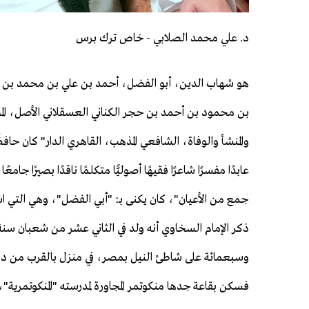
د. علي محمد الصلابي - خاص ترك برس
هو شهاب الدين، أبو الفضل، أحمد بن علي بن محمد بن 
بن محمود بن أحمد بن حجر الكناني العسقلاني الأصل، المص
والمنشأ والوفاة، الشافعي المذهب، القاهري الدار" كان حافظًا ديّ
عابدًا مفسرًا شاعرًا فقيهًا أصوليًّا متكلمًا ناقدًا بصيرًا جامع
جمع من الأعيان"، كان يكنى بـ: "أبي الفضل"، وهي التي ا
ذكر الإمام السخاوي أنه ولد في الثاني عشر من شعبان سن
وسبعمائة على شاطئ النيل بمصر، في منزل بالقرب من دار 
فسكن بقاعة جدها منكوتمر المجاورة لمدرسته "المنكوتمرية"