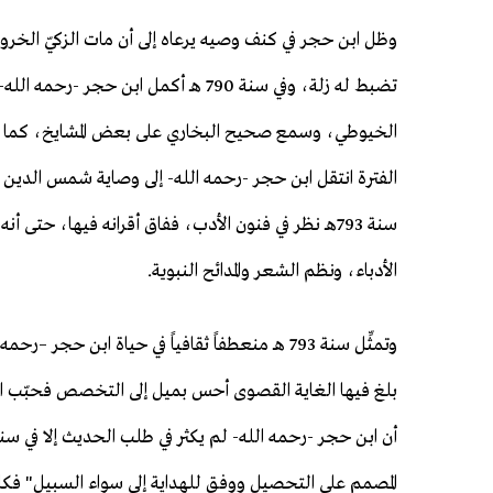
تضبط له زلة، وفي سنة 790 هـ أكمل ابن
الخيوطي، وسمع صحيح البخاري على بعض المشايخ، كما سمع
الفترة انتقل ابن حجر -رحمه الله- إلى وصاية شمس الدين
سنة 793هـ نظر في فنون الأدب، ففاق أقرانه فيها، حت
الأدباء، ونظم الشعر والمدائح النبوية.
وتمثِّل سنة 793 هـ منعطفاً ثقافياً في حياة ابن 
بلغ فيها الغاية القصوى أحس بميل إلى التخصص فحبّب الل
المصمم على التحصيل ووفق للهداية إلى سواء السبيل" فكا