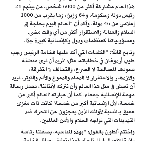
هذا العام مشاركة أكثر من 6000 شخص، من بينهم 21
رئيس دولة وحكومة، و64 وزيرًا، وما يقرب من 1000
إعلامي من 46 دولة. وأكد أن "العالم اليوم بحاجة إلى
السلام والعدالة والاستقرار أكثر من أي وقت مضى.
ومسؤولياتنا كمنظمات ودول وكإنسانية كبيرة جدًا."
وتابع قائلًا: "الكلمات التي أكد عليها فخامة الرئيس رجب
طيب أردوغان في خطاباته، مثل: 'نريد أن نرى منطقة
تسودها المصالحة لا الصراع، والتحالف لا التفرقة،
والازدهار والاستقرار لا الدماء والدموع والألم والتوتر. نريد
أن نعيش في مثل هذا العالم وأن نتركه لأبنائنا'، تحمل رسالة
مهمة للإنسانية جمعاء. كما أن عبارته 'العالم أكبر من
خمسة، لأن الإنسانية أكبر من خمسة' كانت ذات مغزى
عميق بالنسبة لأولئك الذين يعجزون عن التحرك ضد
التهديدات التي تواجه السلام والأمن العالميين."
واختتم ألطون بالقول: "بهذه المناسبة، بصفتنا رئاسة