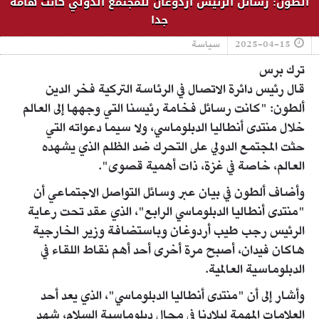
ألطون: رسائل الرئيس أردوغان للمجتمع الدولي كانت هامة
جدا
2025-04-15
سياسة
ترك برس
قال رئيس دائرة الاتصال في الرئاسة التركية فخر الدين
ألطون: "كانت رسائل فخامة رئيسنا التي وجهها إلى العالم
خلال منتدى أنطاليا الدبلوماسي، ولا سيما دعواته التي
حثت المجتمع الدولي على التحرك ضد الظلم الذي يشهده
العالم، خاصة في غزة، ذات أهمية قصوى".
وأضاف ألطون في بيان عبر وسائل التواصل الاجتماعي أن
"منتدى أنطاليا الدبلوماسي الرابع"، الذي عقد تحت رعاية
الرئيس رجب طيب أردوغان وباستضافة وزير الخارجية
هاكان فيدان، أصبح مرة أخرى أحد أهم نقاط اللقاء في
الدبلوماسية العالمية.
وأشار إلى أن "منتدى أنطاليا الدبلوماسي"، الذي يعد أحد
العلامات المهمة لبلادنا في مجال دبلوماسية السلام، شهد