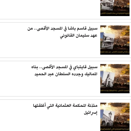
سبيل قاسم باشا في المسجد الأقصى.. من
عهد سليمان القانوني
سبيل قايتباي في المسجد الأقصى.. بناه
المماليك وجدده السلطان عبد الحميد
مئذنة المحكمة العثمانية التي أغلقتها
إسرائيل