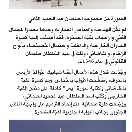
الصورة من مجموعة السلطان عبد الحميد الثاني
لم تكُن الهندسة والعناصر المعمارية وحدها مصدرًا للجمال
الغني والإعجاب بقبّة الصخرة، فقد أُضيفت إليها كسوة
الجدران الخارجية والداخلية واستبدال الفسيفساء بألواح
الرّخام، والقاشاني، وذلك في عهد السّلطان سليمان
القانوني في عام 1546م.
وجُدِّدت خلال هذه الأعمال أيضًا شبابيك النّوافذ الأربعين
بالخزف، وصُفِّحت الأبواب بالنّحاس، وتم كسوة القبة
بالقاشاني وكتابة سورة "يس" كاملة على مثمن القبة
الخارجي وكُتِب اسم السلطان عبد الحميد العثماني،
ووُضِعت طرّة عثمانية عند إتمام التّرميم على واجهة المُثمّن
الجنوبي بجانب البوابة الجنوبية لقبّة الصّخرة.