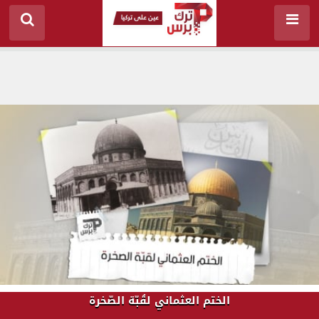
الختم العثماني لقُبّة الصّخرة