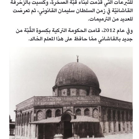
للتبرعات الّتي قُدِّمت لبناء قُبّة الصخرة، وكُسيت بالزخرفة
القاشانيّة في زمن السلطان سليمان القانوني، ثم تعرضت
للعديد من الترميمات.
وفي عام 2012، قامت الحكومة التركية بكِسوة القُبّة من
جديد بالقاشاني ممّا حافظ على هذا المعلم الخالد.