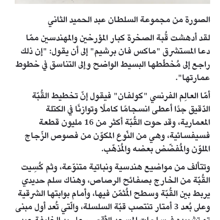
الصورة من مجموعة السلطان عبد الحميد الثاني
لقد أدهشت قُبة الصخرة كبار المؤرخين والمهندسين ممّا
دعا المستشرق "ماكس فان برشيم" إلى أن يقول: "إن ذلك
راجع إلى مُخطّطها البسيط الواضح وإلى التناسق في خطوط
عمارتها".
أمّا العالِم الفرنسي "كولفان" فيقول إنّ تخطيط القُبّة
الدّقيق جدًا أعطى انسجامًا كاملًا وتوازنًا في الكتلة
المعمارية، وقد حوت القُبّة أكثر من 16 مليون قطعة
فسيفسائية، وهي من النّوع المكوّن من فصوص الزّجاج
الملوّن والمُفضّض بعضه والمُذهّب.
وتتألف من مواضيع هندسية ونباتية متنوّعة، وثم كُسِيت
القُبّة من الخارج بصفائح الرصاص، وهناك سلم حديدي
يربط بين القُبّة وسطح المُثمّن فيها، وأمام بوابتها الشرقية
وعلى بُعد 3 أمتار تنتصب قبّة السلسلة، والّتي تُعد أول مبنى