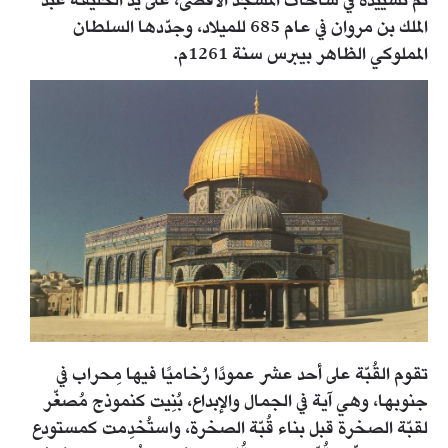
تم تشييده في ساحات المسجد الأقصى، على يد الخليفة عبد
الملك بن مروان في عام 685 للميلاد، وجدّدها السلطان
المملوكي الظاهر بيبرس سنة 1261م.
تقوم القُبّة على أحد عشر عمودًا رُخاميًا فيها مِحراب في
جنوبها، وهي آية في الجمال والإبداع، بُنِيت كنموذج مُصغّر
لقبّة الصخرة قبل بناء قُبّة الصخرة، واستُخدِمت كمستودع