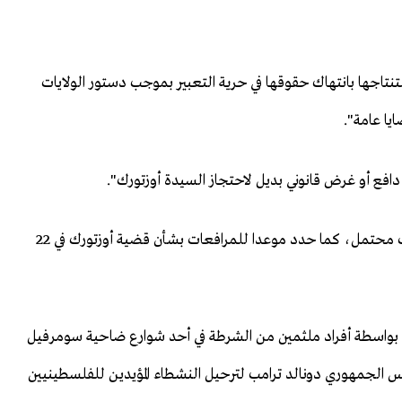
نتاجها بانتهاك حقوقها في حرية التعبير بموجب دستور الولايات
يا عامة".
فع أو غرض قانوني بديل لاحتجاز السيدة أوزتورك".
وأوقف القاضي تنفيذ أمره لمدة 4 أيام لإتاحة المجال لاستئناف محتمل، كما حدد موعدا للمرافعات بشأن قضية أوزتورك في 22
بواسطة أفراد ملثمين من الشرطة في أحد شوارع ضاحية سومرفيل
س الجمهوري دونالد ترامب لترحيل النشطاء المؤيدين للفلسطينيين