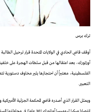
ترك برس
أوقف قاضٍ اتحادي في الولايات المتحدة قرار ترحيل الطالبة 
أوزتورك، بعد اعتقالها من قبل سلطات الهجرة على خلفي
الفلسطينية، معتبراً أن احتجازها يثير مخاوف دستورية تت
التعبير.
ويمثل القرار الذي أصدره قاضي المحكمة الجزئية الأميركية 
انتصارا مبكرا لروميسا أوزتورك (30 عاما) في مح