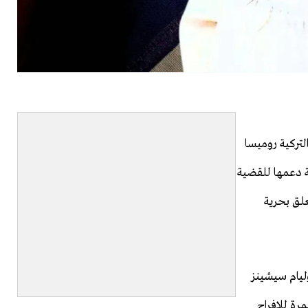
التركية روميسا
ة دعمها للقضية
علق بحرية
وليام سيشينز
اولتها المستمرة للإفراج