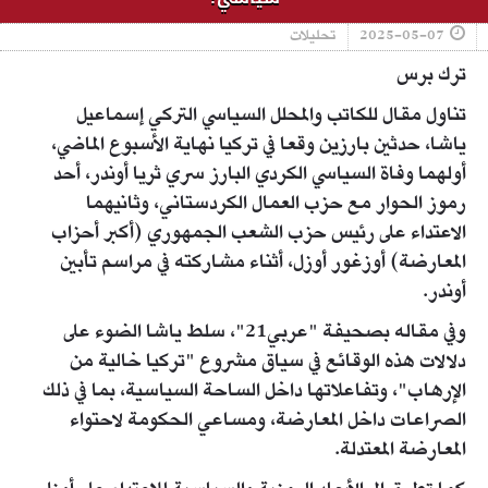
2025-05-07
تحليلات
ترك برس
تناول مقال للكاتب والمحلل السياسي التركي إسماعيل
ياشا، حدثين بارزين وقعا في تركيا نهاية الأسبوع الماضي،
أولهما وفاة السياسي الكردي البارز سري ثريا أوندر، أحد
رموز الحوار مع حزب العمال الكردستاني، وثانيهما
الاعتداء على رئيس حزب الشعب الجمهوري (أكبر أحزاب
المعارضة) أوزغور أوزل، أثناء مشاركته في مراسم تأبين
أوندر.
وفي مقاله بصحيفة "عربي21"، سلط ياشا الضوء على
دلالات هذه الوقائع في سياق مشروع "تركيا خالية من
الإرهاب"، وتفاعلاتها داخل الساحة السياسية، بما في ذلك
الصراعات داخل المعارضة، ومساعي الحكومة لاحتواء
المعارضة المعتدلة.