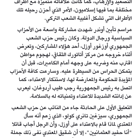
التصعيد والإرهاب، كما كانت علاقاته متميزة مع أطراف
مختلفة بما فيها إسلاميون، الأمر الذي أحزن رحيله تلك
الأطراف التي تشكل أغلبية الشعب التركي.
مراسم تأبين أوندر شهدت مشاركة واسعة من الأحزاب
السياسية ورجال الدولة. وكان رئيس حزب الشعب
الجمهوري أوزغور أوزل، أحد هؤلاء المشاركين، وتعرض
أثناء خروجه من مركز أتاتورك الثقافي، لهجوم مواطن
اقترب منه وضربه على وجهه أمام الكاميرات، قبل أن
يتمكن الحراس من السيطرة عليه. وسارعت كافة الأحزاب
المؤيدة للحكومة والمعارضة لها، لاستنكار الاعتداء، كما
اتصل به رئيس الجمهورية رجب طيب أردوغان، ليعرب
عن إدانته الشديدة للاعتداء وتمنياته له بالسلامة.
التعليق الأول على الحادثة جاء من النائب عن حزب الشعب
الجمهوري، سيزغين تانري كولو، الذي زعم أنه سأل
المعتدي لماذا قام بالاعتداء على أوزل، وأن الرجل أجاب قائلا
"أنا حفيد العثمانيين"، إلا أن شقيق المعتدي نفى ذلك جملة