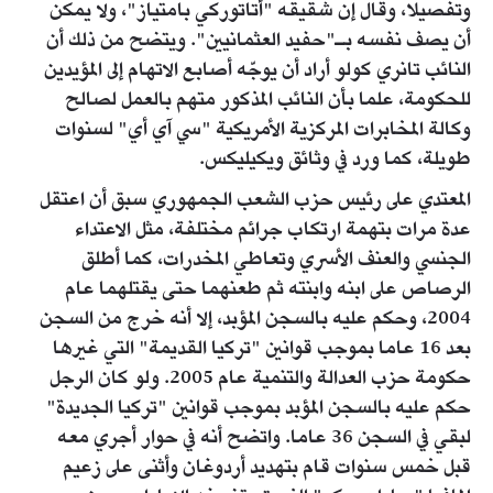
وتفصيلا، وقال إن شقيقه "أتاتوركي بامتياز"، ولا يمكن
أن يصف نفسه بـ"حفيد العثمانيين". ويتضح من ذلك أن
النائب تانري كولو أراد أن يوجّه أصابع الاتهام إلى المؤيدين
للحكومة، علما بأن النائب المذكور متهم بالعمل لصالح
وكالة المخابرات المركزية الأمريكية "سي آي أي" لسنوات
طويلة، كما ورد في وثائق ويكيليكس.
المعتدي على رئيس حزب الشعب الجمهوري سبق أن اعتقل
عدة مرات بتهمة ارتكاب جرائم مختلفة، مثل الاعتداء
الجنسي والعنف الأسري وتعاطي المخدرات، كما أطلق
الرصاص على ابنه وابنته ثم طعنهما حتى يقتلهما عام
2004، وحكم عليه بالسجن المؤبد، إلا أنه خرج من السجن
بعد 16 عاما بموجب قوانين "تركيا القديمة" التي غيرها
حكومة حزب العدالة والتنمية عام 2005. ولو كان الرجل
حكم عليه بالسجن المؤبد بموجب قوانين "تركيا الجديدة"
لبقي في السجن 36 عاما. واتضح أنه في حوار أجري معه
قبل خمس سنوات قام بتهديد أردوغان وأثنى على زعيم