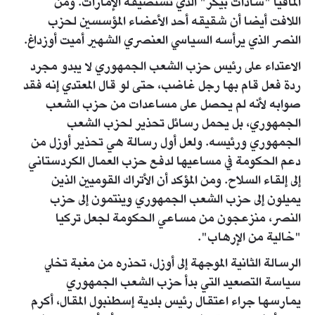
المافيا "سادات بيكر" الذي تستضيفه الإمارات. ومن
اللافت أيضا أن شقيقه أحد الأعضاء المؤسسين لحزب
النصر الذي يرأسه السياسي العنصري الشهير أميت أوزداغ.
الاعتداء على رئيس حزب الشعب الجمهوري لا يبدو مجرد
ردة فعل قام بها رجل غاضب، حتى لو قال المعتدي إنه فقد
صوابه لأنه لم يحصل على مساعدات من حزب الشعب
الجمهوري، بل يحمل رسائل تحذير لحزب الشعب
الجمهوري ورئيسه. ولعل أول رسالة هي تحذير أوزل من
دعم الحكومة في مساعيها لدفع حزب العمال الكردستاني
إلى إلقاء السلاح. ومن المؤكد أن الأتراك القوميين الذين
يميلون إلى حزب الشعب الجمهوري وينتمون إلى حزب
النصر، منزعجون من مساعي الحكومة لجعل تركيا
"خالية من الإرهاب".
الرسالة الثانية الموجهة إلى أوزل، تحذره من مغبة تخلي
سياسة التصعيد التي بدأ حزب الشعب الجمهوري
يمارسها جراء اعتقال رئيس بلدية إسطنبول المقال، أكرم