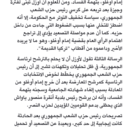
إمام أوغلو، بتهمة الفساد. ومن المعلوم أن أوزل تبنى لفترة
وجيزة بعد تربعه على كرسي رئيس حزب الشعب
الجمهوري، سياسة تخفيف التوتر مع الحكومة، إلا أنه
اضطرّ للتخلي عنها بسبب الضغوط التي جاءت من داخل
حزبه. كما أن عدم مواصلة التصعيد يؤدي إلى تراجع
اهتمام الرأي العام بقضية إمام أوغلو، وهو ما لا يريده
الأخير وداعموه من أقطاب "تركيا القديمة".
الرسالة الثالثة تقول لأوزل أن لا يحلم بالترشح لرئاسة
الجمهورية، في ظل تحليلات وتكهنات تشير إلى أن رئيس
حزب الشعب الجمهوري يخطّط لخوض الانتخابات
الرئاسية كمرشح المعارضة بعد أن خرج إمام أوغلو من
المعادلة بسبب إلغاء شهادته الجامعية وسجنه بتهمة
الفساد، وأنه لن يرشح رئيس بلدية أنقرة منصور ياواش
الذي يحظى بدعم القوميين المؤيدين لحزب النصر.
تصريحات رئيس حزب الشعب الجمهوري بعد الحادثة
كانت إيجابية إلى حد كبير، وبعيدة عن التصعيد أو تحميل