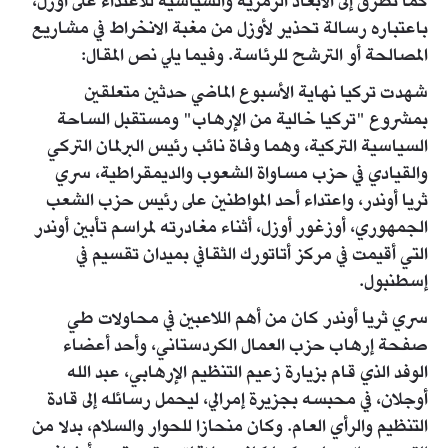
كما تطرق إلى الأبعاد الرمزية والسياسية للاعتداء على أوزل،
باعتباره رسالة تحذير لأوزل من مغبة الانخراط في مشاريع
المصالحة أو الترشح للرئاسة. وفيما يلي نص المقال:
شهدت تركيا نهاية الأسبوع الماضي حدثين متعلقين
بمشروع "تركيا خالية من الإرهاب" ومستقبل الساحة
السياسية التركية، وهما وفاة نائب رئيس البرلمان التركي
والقيادي في حزب مساواة الشعوب والديمقراطية، سري
ثريا أوندر، واعتداء أحد المواطنين على رئيس حزب الشعب
الجمهوري، أوزغور أوزل، أثناء مغادرته لمراسم تأبين أوندر
التي أقيمت في مركز أتاتورك الثقافي بميدان تقسيم في
إسطنبول.
سري ثريا أوندر كان من أهم اللاعبين في محاولات طي
صفحة إرهاب حزب العمال الكردستاني، وأحد أعضاء
الوفد الذي قام بزيارة زعيم التنظيم الإرهابي، عبد الله
أوجلان، في محبسه بجزيرة إمرالي، ليحمل رسائله إلى قادة
التنظيم والرأي العام. وكان منحازا للحوار والسلام، بدلا من