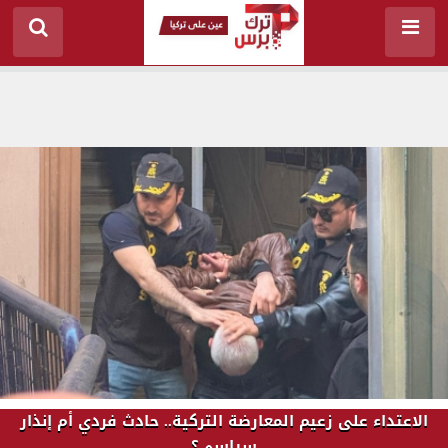
الاعتداء على زعيم المعارضة التركية.. حادث فردي أم إنذار
سياسي؟