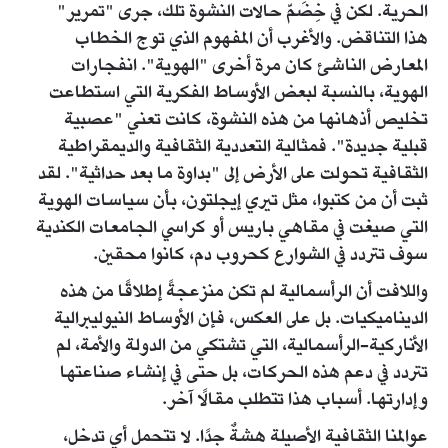
الحرية. لكن في خِضَمّ حالات النشوة تلك، جرى "تمرير"
هذا التناقض. والأغرب أن المفهوم الذي توج الخطاب
المعارض الناشئ كان مرة أخرى "الهوية". انفجارات
الهوية، بالنسبة لبعض الأوساط الفكرية التي استطاعت
تخليص أذهانها من هذه النشوة، كانت تعني "عصبية
قبلية جديدة". فمثالية التعددية الثقافية والديمقراطية
الثقافية تحولت على الأرض إلى "بداوة ما بعد حداثية". لقد
ثبت أن من كتبوا، مثل تيري إيجلتون، بأن سياسات الهوية
التي صيغت في مقاهي باريس أو كراسي الجامعات الكندية
سوف تتردد في الشوارع كحروب دم، كانوا محقين.
واللافت أن الرأسمالية لم تكن منزعجةً إطلاقًا من هذه
الديناميكيات. بل على العكس، فإن الأوساط النيوليبرالية
الأناركية-الرأسمالية، التي تشتكي من الدولة والأمة، لم
تتردد في دعم هذه الحركات، بل حتى في إنشاء صناعتها
وإدارتها. أسباب هذا تتطلب مقالًا آخر.
عوالمنا الثقافية الأصيلة هشةٌ جدًا. لا تتحمل أي تدخل،