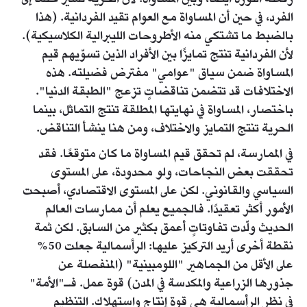
الفرد، في حين أن المساواة مع العوام تقيد الفردانية. (هذا
بالضبط ما تشتكي منه الأطروحات الليبرالية الكلاسيكية).
لأن الفردانية تنتج تمايزًا بين الأفراد الذين تسوّيهم قيم
المساواة ضمن سياق "عوامي" مفترض فضيلته. هذه
الاختلافات قد تتضمن تناقضاتٍ تزعج "الطبقة الدنيا".
باختصار، المساواة في نهايتها المطلقة تنتج التماثل، بينما
الحرية تنتج التمايز والاختلاف، ومن هنا ينشأ التناقض.
في الممارسة، لم تحقق قيم المساواة ما كان متوقعًا. فقد
تحققت بعض النجاحات، ولو محدودة، على المستوى
السياسي والقانوني. لكن على المستوى الاقتصادي، أصبحت
الأمور أكثر تعقيدًا. فالجميع يعلم أن ممارسات العالم
الحديث ولّدت تفاوتاتٍ أعمق بكثير من السابق. لكن ثمة
نقطة أخرى أريد التركيز عليها: الرأسمالية جعلت 50%
على الأقل من الجماهير "اللومبينية" (المنفصلة عن
جذورها الزراعية والمكدسة في المدن) قوة عمل. فـ"الأمة"
في نظر الرأسمالية هي قوة إنتاج واستهلاك. التنظيم