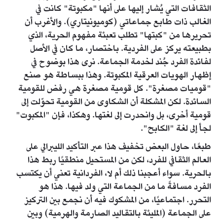
الثقافات التي يُشار إليها على أنها "مكبوتة" كانت في
الغالب ذات طابع جماعاتي (كوميونيتاري). والأغرب أن
تحريرها من "كبتها" تطلب تعبئة مفهوم الحرية، الذي
بطبيعته يركز على الفردية. باختصار، ما كان في الأصل
لفائدة الفرد جُند لخدمة الجماعة. نرى هذا بوضوح في
إظهار الهويات العرقية المكبوتة. وهذا ببساطة هو صنع
"قوميات مصغرة". كل قومية مصغرة هي رفض للقومية
السائدة. لكن المشكلة أن الشكاوى من القومية تحوّلت إلى
قومية أخرى، بل وانحدرت إلى لغتها. وهكذا، فإن "المكبوت"
لجأ إلى لغة "الكابح".
طبعًا، حاول البعض تخفيف هذا عبر التأكيد الليبرالي على
العالم الثقافي للفرد، لكن من المستحيل منطقيًا ربط هذا
بالحرية. سواء أعجبنا ذلك أم لا، الفردانية تعني أن يكتسب
الفرد مسافةً ما من الجماعة التي ولد فيها. هذا هو
التحرر. اجتماعيًا، من المشكوك فيه أن نجمع بين التركيز
على الجماعة (المليئة بالتقاليد الصارمة والهرمية) وبين