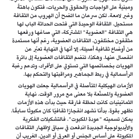
ومبنيةً على الواجبات والحقوق والحريات، فتكون باهتةً
وغير لامعة. لكن سرعان ما اتضح أن الهروب من الثقافة
مستحيل. الثقافة الوحيدة التي فتحت الحداثة الباب لها
هي الثقافة "العضوية" المشتركة، التي صاغها ورفعها
مثقفون مختلفون. الثقافات العضوية، رغم أنها مستمدة
من أوضاع ثقافية أصيلة، إلا أنها في النهاية تعبّر عن
انفصال عنها. وهكذا، تنضم الثقافات العضوية إلى دائرة
الهويات بخصائصها التي تستولي على الأفراد، وتدعم رغبة
الرأسمالية في ربط الجماهير ومراقبتها والتحكم بها.
الأزمات الهيكلية المتأصلة في الرأسمالية جعلت الهويات
العضوية والمصنّعة بلا معنى مع مرور الوقت. نهاية
الثمانينيات كانت لحظة فارقة حيث بدأت هذه الأزمات
تظهر بقوة. بدأنا نشهد انفجارًا ثقافيًا كان مكبوتًا سابقًا.
يمكن تسميته "عودة المكبوت". فالتشكيلات الفكرية
والأيديولوجية الجديدة اندفعت في سباق لإظهار الثقافات
المكبوتة على أساس الجنس أو العرق أو الدين. الغريب أن