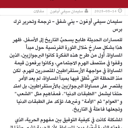
2025-05-14
سليمان سيفي أوغون
مقالات
سليمان سيفي أوغون - يني شفق - ترجمة وتحرير ترك
برس
للمسارات الحديثة طابع يسحبُ التاريخ إلى الأسفل. ظهر
هذا بشكلٍ صارخٍ خلال الثورة الفرنسية حول مبدأ
المساواة. أول من طرح هذه الفكرة كانوا البرجوازيين، الذين
وقفوا في منتصف الهرم الاجتماعي، وكانوا يرفعون قيمة
المساواة في مواجهة الأرستقراطيين المتصدرين للهرم. لكن
منذ اللحظة التي نُطق فيها بمبدأ المساواة، لم يعد الأمر
يقتصر على مساواة البرجوازيين بالأرستقراطيين، بل امتد
حتمًا ليشمل "الطبقات الدنيا". فمفاهيم مثل "الشعب"
و"العوام" ثم "الأمة" وغيرها، تؤكد على الطبقات الدنيا
وتجعلها فاعلةً في التاريخ.
المشكلة كانت في كيفية التوفيق بين مفهوم الحرية، الذي
رفعته الثورة أيضًا، وبين المساواة. لأن الحرية تشير حتمًا إلى