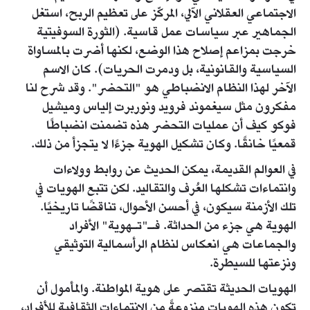
الاجتماعي العقلاني الآلي، المركّز على تعظيم الربح، استغل
الجماهير عبر سياسات عمل قاسية. (الثورة السوفيتية
خرجت بمزاعم إصلاح هذا الوضع، لكنها أضرت بالمساواة
السياسية والقانونية، بل ودمرت الحريات). كان الاسم
الآخر لهذا النظام الانضباطي هو "التحضر". وقد شرح لنا
مفكرون مثل سيغموند فرويد ونوربرت إلياس وميشيل
فوكو كيف أن عمليات التحضر هذه تضمنت انضباطًا
قمعيًا خانقًا. وكان تشكيل الهوية جزءًا لا يتجزأ من ذلك.
في العوالم القديمة، يمكن الحديث عن روابط وولاءات
وانتماءات تشكلها العُرف والتقاليد. لكن تتبع الهويات في
تلك الأزمنة سيكون، في أحسن الأحوال، تناقضًا تاريخيًا.
الهوية هي جزء من الحداثة. فـ"تـهوية" الأفراد
والجماعات هي انعكاس لنظام الرأسمالية التوثيقي
ونزعتها للسيطرة.
الهويات الحديثة تقتصر على هوية المواطنة. والمأمول أن
تكون هذه الهويات منزوعةً من الانتماءات الثقافية للأفراد،