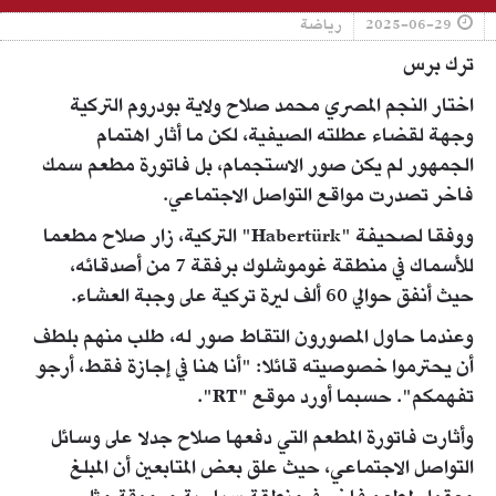
2025-06-29
رياضة
ترك برس
اختار النجم المصري محمد صلاح ولاية بودروم التركية
وجهة لقضاء عطلته الصيفية، لكن ما أثار اهتمام
الجمهور لم يكن صور الاستجمام، بل فاتورة مطعم سمك
فاخر تصدرت مواقع التواصل الاجتماعي.
ووفقا لصحيفة "Habertürk" التركية، زار صلاح مطعما
للأسماك في منطقة غوموشلوك برفقة 7 من أصدقائه،
حيث أنفق حوالي 60 ألف ليرة تركية على وجبة العشاء.
وعندما حاول المصورون التقاط صور له، طلب منهم بلطف
أن يحترموا خصوصيته قائلا: "أنا هنا في إجازة فقط، أرجو
تفهمكم". حسبما أورد موقع "RT".
وأثارت فاتورة المطعم التي دفعها صلاح جدلا على وسائل
التواصل الاجتماعي، حيث علق بعض المتابعين أن المبلغ