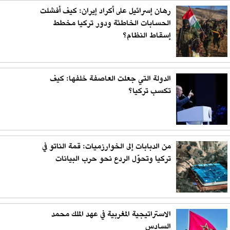
رهان إسرائيل على أكراد إيران: كيف أفشلت
الحسابات الخاطئة ودور تركيا مخطط
إسقاط النظام؟
الدولة التي جعلت العاصفة خلفها: كيف
تكسب تركيا؟
من الدبابات إلى الخوارزميات: قمة الناتو في
تركيا وتحوّل الردع نحو حرب البيانات
الاستراتيجية المغربية في عهد الملك محمد
السادس