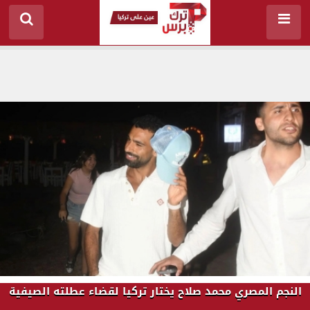
النجم المصري محمد صلاح يختار تركيا لقضاء عطلته الصيفية