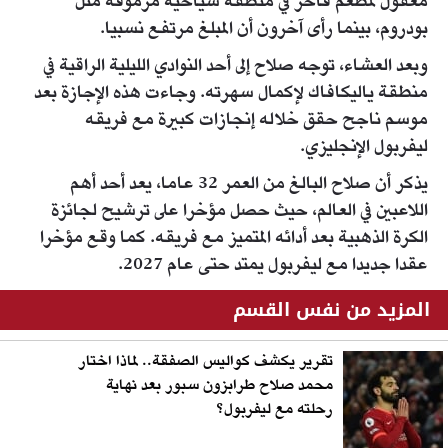
معقول لمطعم فاخر في منطقة سياحية مرموقة مثل
بودروم، بينما رأى آخرون أن المبلغ مرتفع نسبيا.
وبعد العشاء، توجه صلاح إلى أحد النوادي الليلية الراقية في
منطقة ياليكافاك لإكمال سهرته. وجاءت هذه الإجازة بعد
موسم ناجح حقق خلاله إنجازات كبيرة مع فريقه
ليفربول الإنجليزي.
يذكر أن صلاح البالغ من العمر 32 عاما، يعد أحد أهم
اللاعبين في العالم، حيث حصل مؤخرا على ترشيح لجائزة
الكرة الذهبية بعد أدائه المتميز مع فريقه. كما وقع مؤخرا
عقدا جديدا مع ليفربول يمتد حتى عام 2027.
المزيد من نفس القسم
تقرير يكشف كواليس الصفقة.. لماذا اختار
محمد صلاح طرابزون سبور بعد نهاية
رحلته مع ليفربول؟