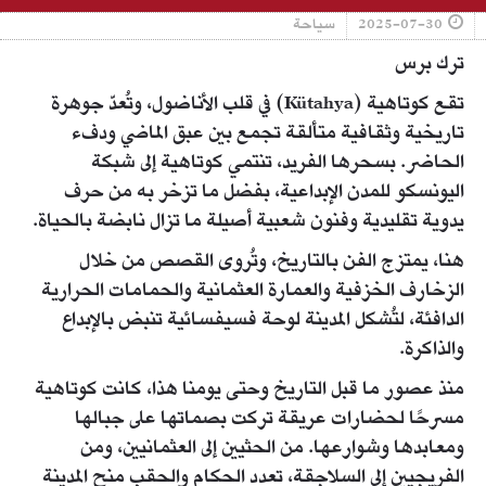
2025-07-30
سياحة
ترك برس
تقع كوتاهية (Kütahya) في قلب الأناضول، وتُعدّ جوهرة
تاريخية وثقافية متألقة تجمع بين عبق الماضي ودفء
الحاضر. بسحرها الفريد، تنتمي كوتاهية إلى شبكة
اليونسكو للمدن الإبداعية، بفضل ما تزخر به من حرف
يدوية تقليدية وفنون شعبية أصيلة ما تزال نابضة بالحياة.
هنا، يمتزج الفن بالتاريخ، وتُروى القصص من خلال
الزخارف الخزفية والعمارة العثمانية والحمامات الحرارية
الدافئة، لتُشكل المدينة لوحة فسيفسائية تنبض بالإبداع
والذاكرة.
منذ عصور ما قبل التاريخ وحتى يومنا هذا، كانت كوتاهية
مسرحًا لحضارات عريقة تركت بصماتها على جبالها
ومعابدها وشوارعها. من الحثيين إلى العثمانيين، ومن
الفريجيين إلى السلاجقة، تعدد الحكام والحقب منح المدينة