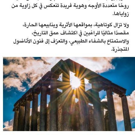
روحًا متعددة الأوجه وهوية فريدة تنعكس في كل زاوية من
زواياها.
ولا تزال كوتاهية، بمواقعها الأثرية وينابيعها الحارة،
مقصدًا مثاليًا للراغبين في اكتشاف عمق التاريخ،
والاستمتاع بالشفاء الطبيعي، والتعرّف إلى فنون الأناضول
المتجذرة.
kutahyaaizanoiancientcity5304x7952px300-dpi-
icerik_1.jpg