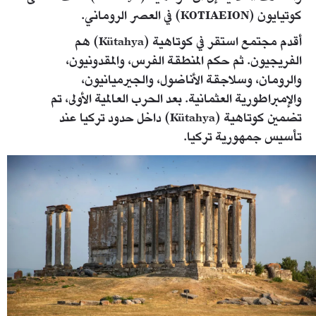
كوتيايون (KOTIAEION) في العصر الروماني.
أقدم مجتمع استقر في كوتاهية (Kütahya) هم
الفريجيون. ثم حكم المنطقة الفرس، والمقدونيون،
والرومان، وسلاجقة الأناضول، والجيرميانيون،
والإمبراطورية العثمانية. بعد الحرب العالمية الأولى، تم
تضمين كوتاهية (Kütahya) داخل حدود تركيا عند
تأسيس جمهورية تركيا.
kutahya-53495.jpeg