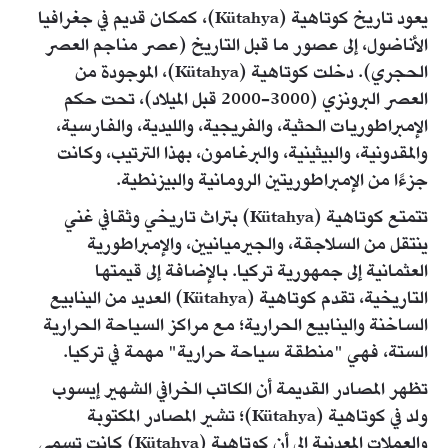
يعود تاريخ كوتاهية (Kütahya)، كمكان قديم في جغرافيا
الأناضول، إلى عصور ما قبل التاريخ (عصر مناجم العصر
الحجري). دخلت كوتاهية (Kütahya)، الموجودة من
العصر البرونزي (3000-2000 قبل الميلاد)، تحت حكم
الإمبراطوريات الحثية، والفريجية، والليدية، والفارسية،
والمقدونية، والبيثينية، والبرغامون، بهذا الترتيب، وكانت
جزءًا من الإمبراطوريتين الرومانية والبيزنطية.
تتمتع كوتاهية (Kütahya) بتراث تاريخي وثقافي غني
ينتقل من السلاجقة، والجيرميانيين، والإمبراطورية
العثمانية إلى جمهورية تركيا. بالإضافة إلى قيمتها
التاريخية، تقدم كوتاهية (Kütahya) العديد من الينابيع
الساخنة والينابيع الحرارية؛ مع مراكز السياحة الحرارية
الستة، فهي "منطقة سياحة حرارية" مهمة في تركيا.
تظهر المصادر القديمة أن الكاتب الخرافي الشهير إيسوب
ولد في كوتاهية (Kütahya)؛ تشير المصادر المكتوبة
والعملات المعدنية إلى أن كوتاهية (Kütahya) كانت تسمى