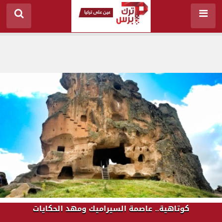
كوتاهية.. عاصمة السيراميك ومهد الحكايات