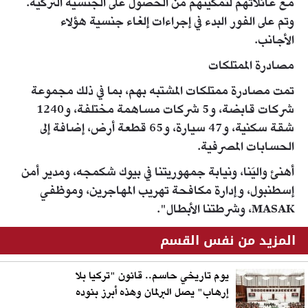
مع عائلاتهم لتمكينهم من الحصول على الجنسية التركية.
وتم على الفور البدء في إجراءات إلغاء جنسية هؤلاء
الأجانب.
مصادرة الممتلكات
تمت مصادرة ممتلكات المشتبه بهم، بما في ذلك مجموعة
شركات قابضة، و5 شركات مساهمة مختلفة، و1240
شقة سكنية، و47 سيارة، و65 قطعة أرض، إضافة إلى
الحسابات المصرفية.
أهنئ واليَنا، ونيابة جمهوريتنا في بيوك شكمجه، ومدير أمن
إسطنبول، وإدارة مكافحة تهريب المهاجرين، وموظفي
MASAK، وشرطتنا الأبطال".
المزيد من نفس القسم
يوم تاريخي حاسم.. قانون "تركيا بلا
إرهاب" يصل البرلمان وهذه أبرز بنوده