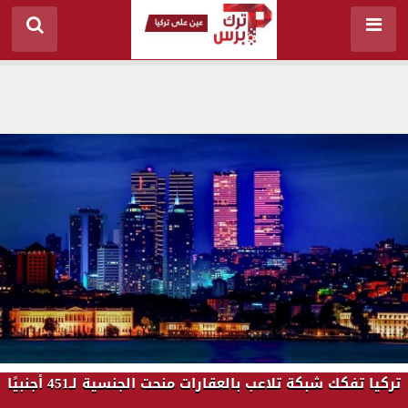
تركيا تفكك شبكة تلاعب بالعقارات منحت الجنسية لـ451 أجنبيًا