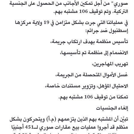
صوري" من أجل تمكين الأجانب من الحصول على الجنسية
التركية. وتم توقيف 106 مشتبه بهم.
في عملياتنا التي جرت بشكل متزامن في 19 ولاية مركزها
إسطنبول ضد جرائم:
️تأسيس منظمة بهدف ارتكاب جريمة،
️الانضمام إلى منظمة تم تأسيسها،
️تهريب المهاجرين،
️غسل الأموال المتحصلة من الجريمة،
️الاحتيال المؤهل، و️تزوير مستندات خاصة،
تمكنا من توقيف 106 مشتبه بهم.
إلغاء الجنسيات
تبيّن أن المشتبه بهم الذين يتزعمهم (م.أ) ويتحركون بشكل
منظم قد أجروا عمليات بيع عقارات صوري لـ451 أجنبيًا