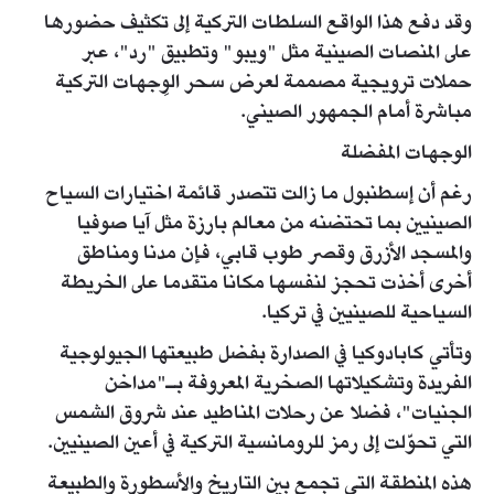
وقد دفع هذا الواقع السلطات التركية إلى تكثيف حضورها
على المنصات الصينية مثل "ويبو" وتطبيق "رد"، عبر
حملات ترويجية مصممة لعرض سحر الوِجهات التركية
مباشرة أمام الجمهور الصيني.
الوجهات المفضلة
رغم أن إسطنبول ما زالت تتصدر قائمة اختيارات السياح
الصينيين بما تحتضنه من معالم بارزة مثل آيا صوفيا
والمسجد الأزرق وقصر طوب قابي، فإن مدنا ومناطق
أخرى أخذت تحجز لنفسها مكانا متقدما على الخريطة
السياحية للصينيين في تركيا.
وتأتي كابادوكيا في الصدارة بفضل طبيعتها الجيولوجية
الفريدة وتشكيلاتها الصخرية المعروفة بـ"مداخن
الجنيات"، فضلا عن رحلات المناطيد عند شروق الشمس
التي تحوّلت إلى رمز للرومانسية التركية في أعين الصينيين.
هذه المنطقة التي تجمع بين التاريخ والأسطورة والطبيعة