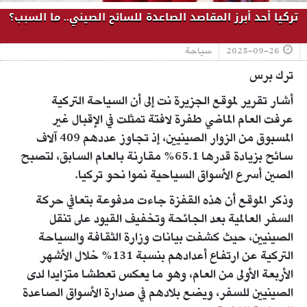
تركيا أحد أبرز المقاصد الصاعدة للسائح الصيني.. ما السبب؟
2025-09-26
سياحة
ترك برس
أشار تقرير لموقع الجزيرة نت إلى أن السياحة التركية
عرفت العام الماضي طفرة لافتة تمثلت في الإقبال غير
المسبوق من الزوار الصينيين، إذ تجاوز عددهم 409 آلاف
سائح بزيادة قدرها 65.1% مقارنة بالعام السابق، لتصبح
الصين أسرع الأسواق السياحية نموا نحو تركيا.
وذكر الموقع أن هذه القفزة جاءت مدفوعة بتعافي حركة
السفر العالمية بعد الجائحة وتخفيف القيود على تنقل
الصينيين، حيث كشفت بيانات وزارة الثقافة والسياحة
التركية عن ارتفاع أعدادهم بنسبة 131% خلال الأشهر
الأربعة الأولى من العام، وهو ما يعكس تعطشا متزايدا لدى
الصينيين للسفر، ويضع بلادهم في صدارة الأسواق الصاعدة