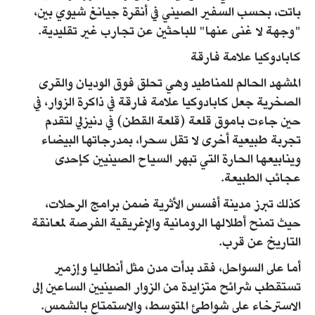
باتت، بحسب السفير الصيني في أنقرة جيانغ شيوي بين،
"وجهة لا غنى عنها" للباحثين عن تجارب غير تقليدية.
كابادوكيا علامة فارقة
المشهد الحالم للمناطيد وهي تحلق فوق الوديان والقرى
الصخرية جعل كابادوكيا علامة فارقة في ذاكرة الزوار، في
حين جاءت باموق قلعة (قلعة القطن) في دنيزلي لتقدم
تجربة طبيعية أخرى لا تقل سحرا، بمدرجاتها البيضاء
وينابيعها الحارة التي تبهر السياح الصينيين كإحدى
عجائب الطبيعة.
كذلك تبرز مدينة أفسس الأثرية ضمن برامج الرحلات،
حيث تمنح أطلالها الرومانية والإغريقية الفرصة لمعانقة
التاريخ عن قرب.
أما على السواحل، فقد بدأت مدن مثل أنطاليا وإزمير
تستقطب شرائح متزايدة من الزوار الصينيين الساعين إلى
الاسترخاء على شواطئ المتوسط، والاستمتاع بالشمس.