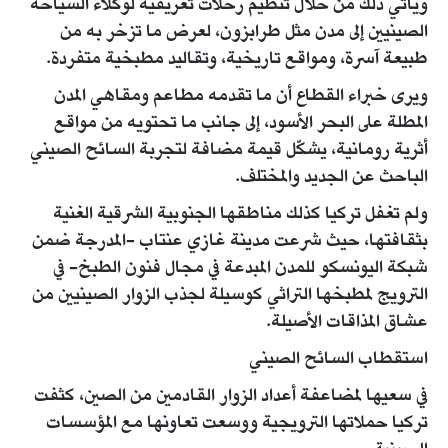
ويأتي ذلك من خلال تنظيم رحلات تعريفية لوكلاء السياحة
الصينيين إلى مدن مثل طرابزون، لعرض ما تزخر به من
طبيعة آسرة، ومواقع تاريخية، وتقاليد مطبخية متفردة.
ويرى خبراء القطاع أن ما تقدمه مطاعم ومقاهي المدن
المطلة على البحر الأسود، إلى جانب ما تحتويه من مواقع
أثرية رومانية، يشكّل قيمة مضافة لتجربة السائح الصيني
الباحث عن الجديد والمختلف.
ولم تغفل تركيا كذلك مناطقها الجنوبية الشرقية الغنية
بثقافتها، حيث شرعت مدينة غازي عنتاب -المدرجة ضمن
شبكة اليونسكو للمدن المبدعة في مجال فنون الطبخ- في
الترويج لمطبخها التراثي كوسيلة لجذب الزوار الصينيين من
عشاق المذاقات الأصيلة.
استقطاب السائح الصيني
في سعيها لمضاعفة أعداد الزوار القادمين من الصين، كثفت
تركيا حملاتها الترويجية ووسعت تعاونها مع المؤسسات