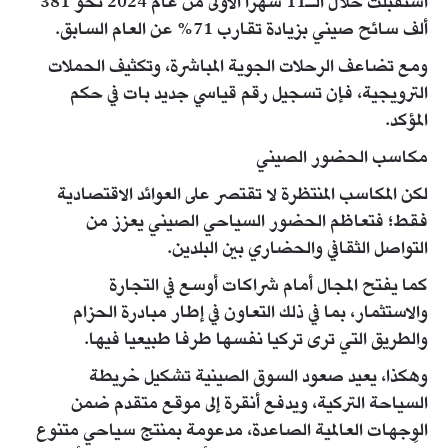
استقبلت خلال الـ11 شهرا الأولى من عام 2024 نحو 381
ألف سائح صيني بزيادة تقارب 71% عن العام السابق.
ومع تضاعف الرحلات الجوية المباشرة، وتكثيف الحملات
الترويجية، فإن تسجيل رقم قياسي جديد بات في حكم
المؤكد.
مكاسب الحضور الصيني
لكن المكاسب المنتظرة لا تقتصر على العوائد الاقتصادية
فقط؛ فتعاظم الحضور السياحي الصيني يعزز من
التواصل الثقافي والحضاري بين البلدين.
كما يفتح المجال أمام شراكات أوسع في التجارة
والاستثمار، بما في ذلك التعاون في إطار مبادرة الحزام
والطريق التي ترى تركيا نفسها طرفا طبيعيا فيها.
وهكذا، يعيد صعود السوق الصينية تشكيل خريطة
السياحة التركية، ويدفع أنقرة إلى موقع متقدم ضمن
الوِجهات العالمية الصاعدة، مدعومة بمنتج سياحي متنوع